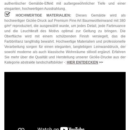
authentischer Gemälde-Effekt mit außergewöhnlicher Tiefe und einer
eleganten, hochwertigen Ausstrahlung.
HOCHWERTIGE MATERIALIEN:
Dieses Gemälde wird als
hochwertiger Giclée-Druck auf Premium Fine Art Baumwollleinwand mit 380
g/m² reproduziert, die ausgewählt wurde, um jedes Detail, jede Farbnuance
und die Leuchtkraft des Motivs optimal zur Geltung zu bringen. Die
Oberfläche wird mit einem schützenden Finish versiegelt, das die
Farbbrillanz langfristig bewahrt. Hochwertige Materialien und professionelle
Verarbeitung sorgen für einen eleganten, langlebigen Leinwanddruck, der
sowohl moderne als auch klassische Wohnräume stilvoll ergänzt. Erfahren
Sie mehr über die Qualität und Herstellung unserer Giclée-Drucke aus der
Kategorie abstrakte landschaftsbilder -:
HIER ENTDECKEN
>>