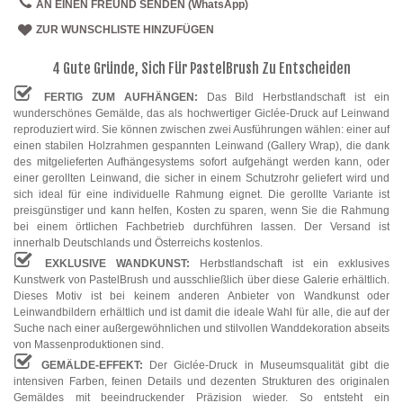
AN EINEN FREUND SENDEN (WhatsApp)
ZUR WUNSCHLISTE HINZUFÜGEN
4 Gute Gründe, Sich Für PastelBrush Zu Entscheiden
FERTIG ZUM AUFHÄNGEN:
Das Bild Herbstlandschaft ist ein
wunderschönes Gemälde, das als hochwertiger Giclée-Druck auf Leinwand
reproduziert wird. Sie können zwischen zwei Ausführungen wählen: einer auf
einen stabilen Holzrahmen gespannten Leinwand (Gallery Wrap), die dank
des mitgelieferten Aufhängesystems sofort aufgehängt werden kann, oder
einer gerollten Leinwand, die sicher in einem Schutzrohr geliefert wird und
sich ideal für eine individuelle Rahmung eignet. Die gerollte Variante ist
preisgünstiger und kann helfen, Kosten zu sparen, wenn Sie die Rahmung
bei einem örtlichen Fachbetrieb durchführen lassen. Der Versand ist
innerhalb Deutschlands und Österreichs kostenlos.
EXKLUSIVE WANDKUNST:
Herbstlandschaft ist ein exklusives
Kunstwerk von PastelBrush und ausschließlich über diese Galerie erhältlich.
Dieses Motiv ist bei keinem anderen Anbieter von Wandkunst oder
Leinwandbildern erhältlich und ist damit die ideale Wahl für alle, die auf der
Suche nach einer außergewöhnlichen und stilvollen Wanddekoration abseits
von Massenproduktionen sind.
GEMÄLDE-EFFEKT:
Der Giclée-Druck in Museumsqualität gibt die
intensiven Farben, feinen Details und dezenten Strukturen des originalen
Gemäldes mit beeindruckender Präzision wieder. So entsteht ein