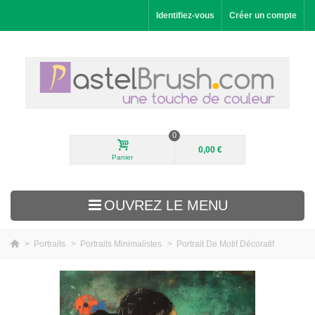
Identifiez-vous
Créer un compte
0
0,00 €
Panier
OUVREZ LE MENU
>
Portraits
>
Portraits Minimalistes
>
Portrait De Motif Décoratif
Nouveautés
Paysages