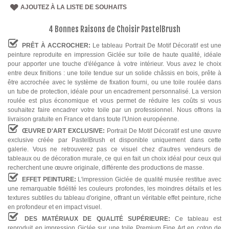
AJOUTEZ À LA LISTE DE SOUHAITS
4 Bonnes Raisons de Choisir PastelBrush
PRÊT À ACCROCHER:
Le tableau Portrait De Motif Décoratif est une
peinture reproduite en impression Giclée sur toile de haute qualité, idéale
pour apporter une touche d'élégance à votre intérieur. Vous avez le choix
entre deux finitions : une toile tendue sur un solide châssis en bois, prête à
être accrochée avec le système de fixation fourni, ou une toile roulée dans
un tube de protection, idéale pour un encadrement personnalisé. La version
roulée est plus économique et vous permet de réduire les coûts si vous
souhaitez faire encadrer votre toile par un professionnel. Nous offrons la
livraison gratuite en France et dans toute l'Union européenne.
ŒUVRE D'ART EXCLUSIVE:
Portrait De Motif Décoratif est une œuvre
exclusive créée par PastelBrush et disponible uniquement dans cette
galerie. Vous ne retrouverez pas ce visuel chez d'autres vendeurs de
tableaux ou de décoration murale, ce qui en fait un choix idéal pour ceux qui
recherchent une œuvre originale, différente des productions de masse.
EFFET PEINTURE:
L'impression Giclée de qualité musée restitue avec
une remarquable fidélité les couleurs profondes, les moindres détails et les
textures subtiles du tableau d'origine, offrant un véritable effet peinture, riche
en profondeur et en impact visuel.
DES MATÉRIAUX DE QUALITÉ SUPÉRIEURE:
Ce tableau est
reproduit en impression Giclée sur une toile Premium Fine Art en coton de