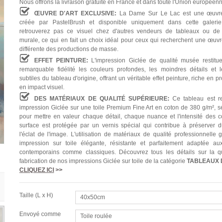
Nous offrons la livraison gratuite en France et dans toute l'Union européen
ŒUVRE D'ART EXCLUSIVE:
La Dame Sur Le Lac est une œuvre
créée par PastelBrush et disponible uniquement dans cette galeri
retrouverez pas ce visuel chez d'autres vendeurs de tableaux ou de 
murale, ce qui en fait un choix idéal pour ceux qui recherchent une œuvre
différente des productions de masse.
EFFET PEINTURE:
L'impression Giclée de qualité musée restitu
remarquable fidélité les couleurs profondes, les moindres détails et l
subtiles du tableau d'origine, offrant un véritable effet peinture, riche en p
en impact visuel.
DES MATÉRIAUX DE QUALITÉ SUPÉRIEURE:
Ce tableau est re
impression Giclée sur une toile Premium Fine Art en coton de 380 g/m², s
pour mettre en valeur chaque détail, chaque nuance et l'intensité des c
surface est protégée par un vernis spécial qui contribue à préserver 
l'éclat de l'image. L'utilisation de matériaux de qualité professionnelle 
impression sur toile élégante, résistante et parfaitement adaptée aux
contemporains comme classiques. Découvrez tous les détails sur la qu
fabrication de nos impressions Giclée sur toile de la catégorie
TABLEAUX
CLIQUEZ ICI
>>
Taille (L x H)
40x50cm
Envoyé comme
Toile roulée