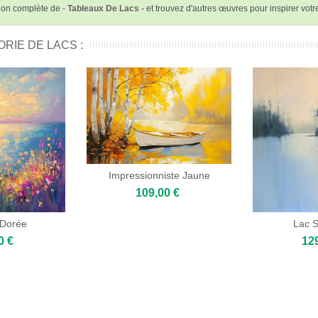
ion complète de -
Tableaux De Lacs -
et trouvez d'autres œuvres pour inspirer vot
RIE DE LACS :
Impressionniste Jaune
109,00 €
 Dorée
Lac S
0 €
12