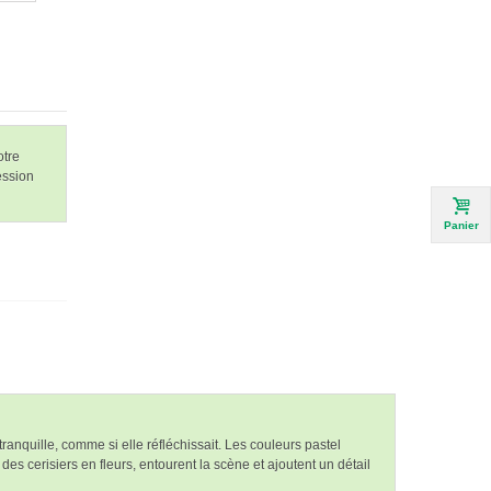
otre
ession
Panier
nquille, comme si elle réfléchissait. Les couleurs pastel
 cerisiers en fleurs, entourent la scène et ajoutent un détail