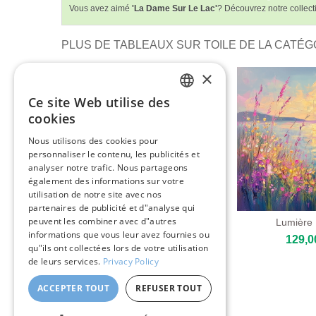
Vous avez aimé
'La Dame Sur Le Lac'
? Découvrez notre collect
PLUS DE TABLEAUX SUR TOILE DE LA CATÉGO
×
Ce site Web utilise des
ENGLISH
cookies
ITALIAN
Nous utilisons des cookies pour
personnaliser le contenu, les publicités et
GERMAN
analyser notre trafic. Nous partageons
FRENCH
également des informations sur votre
utilisation de notre site avec nos
SPANISH
partenaires de publicité et d"analyse qui
peuvent les combiner avec d"autres
Lumière
informations que vous leur avez fournies ou
129,0
qu"ils ont collectées lors de votre utilisation
de leurs services.
Privacy Policy
Lac De Montagne Au Coucher
Du Soleil
ACCEPTER TOUT
REFUSER TOUT
109,00 €