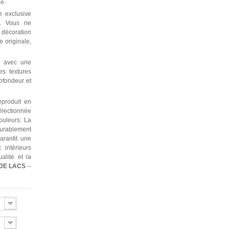
ne.
 exclusive
e. Vous ne
décoration
 originale,
e avec une
es textures
rofondeur et
produit en
électionnée
ouleurs. La
durablement
garantit une
 intérieurs
alité et la
DE LACS
--