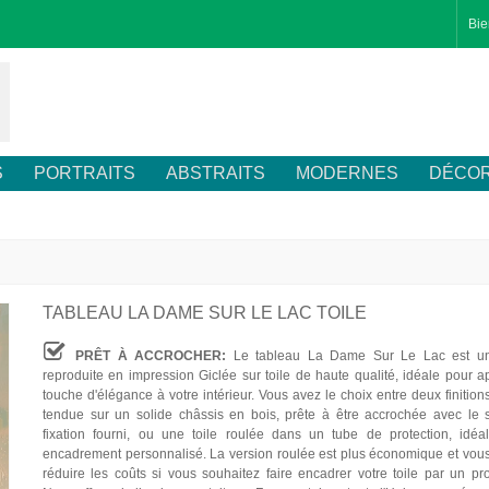
Bie
S
PORTRAITS
ABSTRAITS
MODERNES
DÉCOR
TABLEAU LA DAME SUR LE LAC TOILE
PRÊT À ACCROCHER:
Le tableau La Dame Sur Le Lac est un
reproduite en impression Giclée sur toile de haute qualité, idéale pour a
touche d'élégance à votre intérieur. Vous avez le choix entre deux finitions
tendue sur un solide châssis en bois, prête à être accrochée avec le
fixation fourni, ou une toile roulée dans un tube de protection, idé
encadrement personnalisé. La version roulée est plus économique et vou
réduire les coûts si vous souhaitez faire encadrer votre toile par un pro