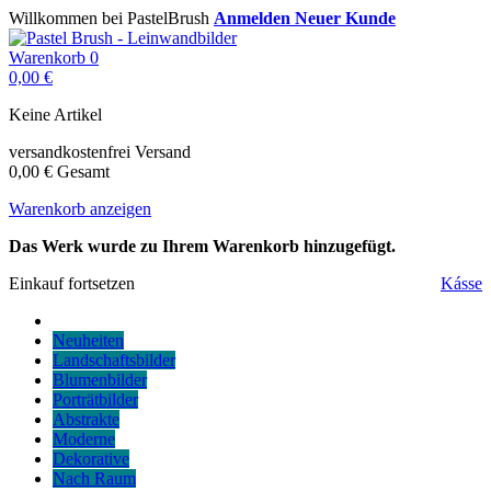
Willkommen bei PastelBrush
Anmelden
Neuer Kunde
Warenkorb
0
0,00 €
Keine Artikel
versandkostenfrei
Versand
0,00 €
Gesamt
Warenkorb anzeigen
Das Werk wurde zu Ihrem Warenkorb hinzugefügt.
Einkauf fortsetzen
Kásse
Neuheiten
Landschaftsbilder
Blumenbilder
Porträtbilder
Abstrakte
Moderne
Dekorative
Nach Raum