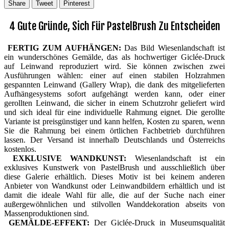
Share
Tweet
Pinterest
4 Gute Gründe, Sich Für PastelBrush Zu Entscheiden
FERTIG ZUM AUFHÄNGEN:
Das Bild Wiesenlandschaft ist
ein wunderschönes Gemälde, das als hochwertiger Giclée-Druck
auf Leinwand reproduziert wird. Sie können zwischen zwei
Ausführungen wählen: einer auf einen stabilen Holzrahmen
gespannten Leinwand (Gallery Wrap), die dank des mitgelieferten
Aufhängesystems sofort aufgehängt werden kann, oder einer
gerollten Leinwand, die sicher in einem Schutzrohr geliefert wird
und sich ideal für eine individuelle Rahmung eignet. Die gerollte
Variante ist preisgünstiger und kann helfen, Kosten zu sparen, wenn
Sie die Rahmung bei einem örtlichen Fachbetrieb durchführen
lassen. Der Versand ist innerhalb Deutschlands und Österreichs
kostenlos.
EXKLUSIVE WANDKUNST:
Wiesenlandschaft ist ein
exklusives Kunstwerk von PastelBrush und ausschließlich über
diese Galerie erhältlich. Dieses Motiv ist bei keinem anderen
Anbieter von Wandkunst oder Leinwandbildern erhältlich und ist
damit die ideale Wahl für alle, die auf der Suche nach einer
außergewöhnlichen und stilvollen Wanddekoration abseits von
Massenproduktionen sind.
GEMÄLDE-EFFEKT:
Der Giclée-Druck in Museumsqualität