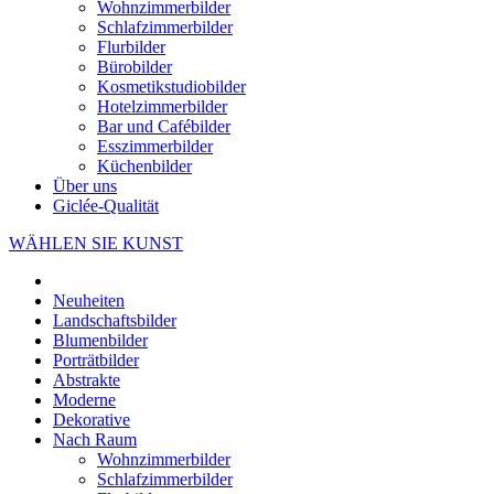
Wohnzimmerbilder
Schlafzimmerbilder
Flurbilder
Bürobilder
Kosmetikstudiobilder
Hotelzimmerbilder
Bar und Cafébilder
Esszimmerbilder
Küchenbilder
Über uns
Giclée-Qualität
WÄHLEN SIE KUNST
Neuheiten
Landschaftsbilder
Blumenbilder
Porträtbilder
Abstrakte
Moderne
Dekorative
Nach Raum
Wohnzimmerbilder
Schlafzimmerbilder