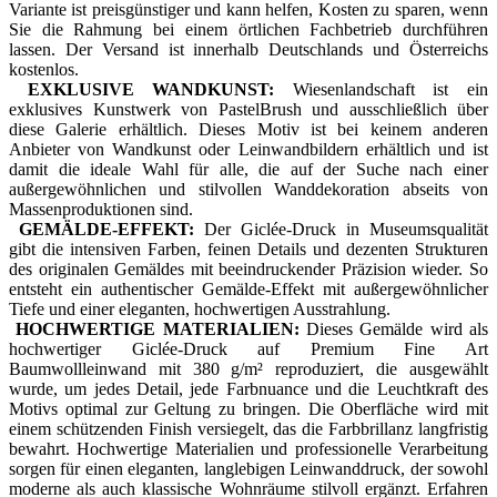
Variante ist preisgünstiger und kann helfen, Kosten zu sparen, wenn
Sie die Rahmung bei einem örtlichen Fachbetrieb durchführen
lassen. Der Versand ist innerhalb Deutschlands und Österreichs
kostenlos.
EXKLUSIVE WANDKUNST:
Wiesenlandschaft ist ein
exklusives Kunstwerk von PastelBrush und ausschließlich über
diese Galerie erhältlich. Dieses Motiv ist bei keinem anderen
Anbieter von Wandkunst oder Leinwandbildern erhältlich und ist
damit die ideale Wahl für alle, die auf der Suche nach einer
außergewöhnlichen und stilvollen Wanddekoration abseits von
Massenproduktionen sind.
GEMÄLDE-EFFEKT:
Der Giclée-Druck in Museumsqualität
gibt die intensiven Farben, feinen Details und dezenten Strukturen
des originalen Gemäldes mit beeindruckender Präzision wieder. So
entsteht ein authentischer Gemälde-Effekt mit außergewöhnlicher
Tiefe und einer eleganten, hochwertigen Ausstrahlung.
HOCHWERTIGE MATERIALIEN:
Dieses Gemälde wird als
hochwertiger Giclée-Druck auf Premium Fine Art
Baumwollleinwand mit 380 g/m² reproduziert, die ausgewählt
wurde, um jedes Detail, jede Farbnuance und die Leuchtkraft des
Motivs optimal zur Geltung zu bringen. Die Oberfläche wird mit
einem schützenden Finish versiegelt, das die Farbbrillanz langfristig
bewahrt. Hochwertige Materialien und professionelle Verarbeitung
sorgen für einen eleganten, langlebigen Leinwanddruck, der sowohl
moderne als auch klassische Wohnräume stilvoll ergänzt. Erfahren