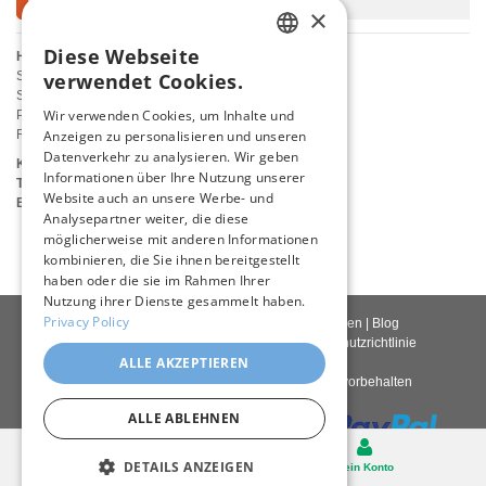
×
Diese Webseite
Hauptsitz in Europa:
ENGLISH
SC ArtInvest SRL
verwendet Cookies.
Str. AL. Lapusneanu, Nr.1
ITALIAN
Wir verwenden Cookies, um Inhalte und
Piatra Neamt
Romania
Anzeigen zu personalisieren und unseren
GERMAN
Datenverkehr zu analysieren. Wir geben
Kundendienst:
FRENCH
Informationen über Ihre Nutzung unserer
Telefon:
+40749033082 (Englische Sprache)
Website auch an unsere Werbe- und
Email:
contact@PastelBrush.com
SPANISH
Analysepartner weiter, die diese
möglicherweise mit anderen Informationen
kombinieren, die Sie ihnen bereitgestellt
haben oder die sie im Rahmen Ihrer
Nutzung ihrer Dienste gesammelt haben.
Privacy Policy
Kontakt
|
Über uns
|
Giclée Qualität
|
Anmelden
|
Blog
Lieferbedingungen
|
Rückgaberecht
|
Datenschutzrichtlinie
ALLE AKZEPTIEREN
Copyright © 2026
Pastel Brush
– Alle Rechte vorbehalten
ALLE ABLEHNEN
Desktop
DETAILS ANZEIGEN
Warenkorb
Mein Konto