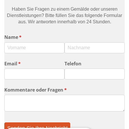
Blumenbilder
Haben Sie Fragen zu einem Gemälde oder unseren
Porträtbilder
Dienstleistungen? Bitte füllen Sie das folgende Formular
aus. Wir antworten innerhalb von 24 Stunden.
Abstrakte
Moderne
Name
(erforderlich)
*
Dekorative
Nach Raum
Email
(erforderlich)
*
Telefon
Kommentare oder Fragen
(erforderlich)
*
Senden Sie Ihre Nachricht