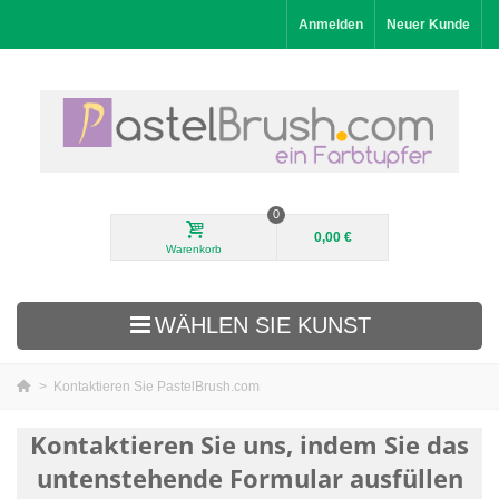
Anmelden
Neuer Kunde
0
0,00 €
Warenkorb
WÄHLEN SIE KUNST
>
Kontaktieren Sie PastelBrush.com
Neuheiten
Kontaktieren Sie uns, indem Sie das
Landschaftsbilder
untenstehende Formular ausfüllen