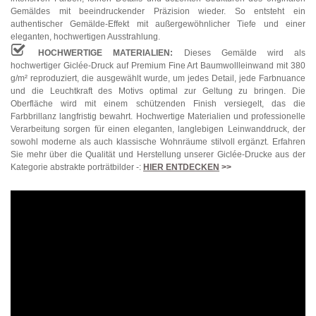
Gemäldes mit beeindruckender Präzision wieder. So entsteht ein
authentischer Gemälde-Effekt mit außergewöhnlicher Tiefe und einer
eleganten, hochwertigen Ausstrahlung.
HOCHWERTIGE MATERIALIEN:
Dieses Gemälde wird als
hochwertiger Giclée-Druck auf Premium Fine Art Baumwollleinwand mit 380
g/m² reproduziert, die ausgewählt wurde, um jedes Detail, jede Farbnuance
und die Leuchtkraft des Motivs optimal zur Geltung zu bringen. Die
Oberfläche wird mit einem schützenden Finish versiegelt, das die
Farbbrillanz langfristig bewahrt. Hochwertige Materialien und professionelle
Verarbeitung sorgen für einen eleganten, langlebigen Leinwanddruck, der
sowohl moderne als auch klassische Wohnräume stilvoll ergänzt. Erfahren
Sie mehr über die Qualität und Herstellung unserer Giclée-Drucke aus der
Kategorie abstrakte porträtbilder -:
HIER ENTDECKEN
>>