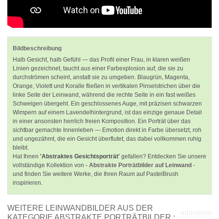
Bildbeschreibung
Halb Gesicht, halb Gefühl — das Profil einer Frau, in klaren weißen
Linien gezeichnet, taucht aus einer Farbexplosion auf, die sie zu
durchströmen scheint, anstatt sie zu umgeben. Blaugrün, Magenta,
Orange, Violett und Koralle fließen in vertikalen Pinselstrichen über die
linke Seite der Leinwand, während die rechte Seite in ein fast weißes
Schweigen übergeht. Ein geschlossenes Auge, mit präzisen schwarzen
Wimpern auf einem Lavendelhintergrund, ist das einzige genaue Detail
in einer ansonsten herrlich freien Komposition. Ein Porträt über das
sichtbar gemachte Innenleben — Emotion direkt in Farbe übersetzt, roh
und ungezähmt, die ein Gesicht überflutet, das dabei vollkommen ruhig
bleibt.
Hat Ihnen
'Abstraktes Gesichtsporträt'
gefallen? Entdecken Sie unsere
vollständige Kollektion von
- Abstrakte Porträtbilder auf Leinwand
-
und finden Sie weitere Werke, die Ihren Raum auf PastelBrush
inspirieren.
WEITERE LEINWANDBILDER AUS DER
KATEGORIE ABSTRAKTE PORTRÄTBILDER :