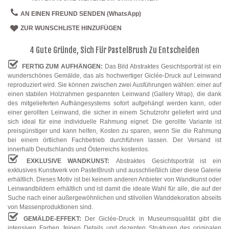
AN EINEN FREUND SENDEN (WhatsApp)
ZUR WUNSCHLISTE HINZUFÜGEN
4 Gute Gründe, Sich Für PastelBrush Zu Entscheiden
FERTIG ZUM AUFHÄNGEN:
Das Bild Abstraktes Gesichtsporträt ist ein
wunderschönes Gemälde, das als hochwertiger Giclée-Druck auf Leinwand
reproduziert wird. Sie können zwischen zwei Ausführungen wählen: einer auf
einen stabilen Holzrahmen gespannten Leinwand (Gallery Wrap), die dank
des mitgelieferten Aufhängesystems sofort aufgehängt werden kann, oder
einer gerollten Leinwand, die sicher in einem Schutzrohr geliefert wird und
sich ideal für eine individuelle Rahmung eignet. Die gerollte Variante ist
preisgünstiger und kann helfen, Kosten zu sparen, wenn Sie die Rahmung
bei einem örtlichen Fachbetrieb durchführen lassen. Der Versand ist
innerhalb Deutschlands und Österreichs kostenlos.
EXKLUSIVE WANDKUNST:
Abstraktes Gesichtsporträt ist ein
exklusives Kunstwerk von PastelBrush und ausschließlich über diese Galerie
erhältlich. Dieses Motiv ist bei keinem anderen Anbieter von Wandkunst oder
Leinwandbildern erhältlich und ist damit die ideale Wahl für alle, die auf der
Suche nach einer außergewöhnlichen und stilvollen Wanddekoration abseits
von Massenproduktionen sind.
GEMÄLDE-EFFEKT:
Der Giclée-Druck in Museumsqualität gibt die
intensiven Farben, feinen Details und dezenten Strukturen des originalen