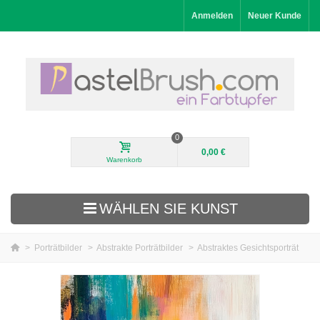
Anmelden
Neuer Kunde
0
0,00 €
Warenkorb
WÄHLEN SIE KUNST
>
Porträtbilder
>
Abstrakte Porträtbilder
>
Abstraktes Gesichtsporträt
Neuheiten
Landschaftsbilder