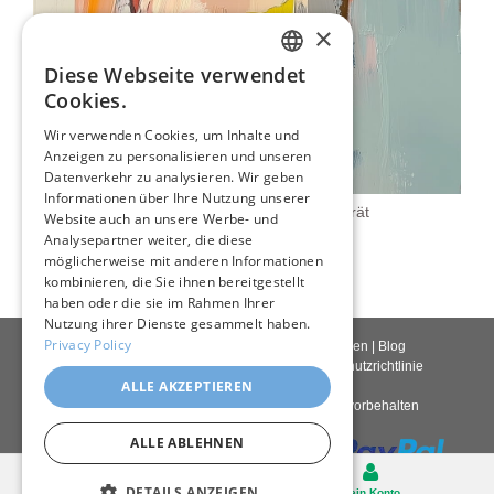
×
Diese Webseite verwendet
ENGLISH
Cookies.
ITALIAN
Wir verwenden Cookies, um Inhalte und
Anzeigen zu personalisieren und unseren
GERMAN
Datenverkehr zu analysieren. Wir geben
FRENCH
Informationen über Ihre Nutzung unserer
Abstraktes Minimalistisches Porträt
Website auch an unsere Werbe- und
SPANISH
80,00 €
Analysepartner weiter, die diese
möglicherweise mit anderen Informationen
kombinieren, die Sie ihnen bereitgestellt
haben oder die sie im Rahmen Ihrer
Nutzung ihrer Dienste gesammelt haben.
Privacy Policy
Kontakt
|
Über uns
|
Giclée Qualität
|
Anmelden
|
Blog
Lieferbedingungen
|
Rückgaberecht
|
Datenschutzrichtlinie
ALLE AKZEPTIEREN
Copyright © 2026
Pastel Brush
– Alle Rechte vorbehalten
ALLE ABLEHNEN
Desktop
DETAILS ANZEIGEN
Warenkorb
Mein Konto