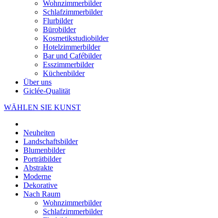
Wohnzimmerbilder
Schlafzimmerbilder
Flurbilder
Bürobilder
Kosmetikstudiobilder
Hotelzimmerbilder
Bar und Cafébilder
Esszimmerbilder
Küchenbilder
Über uns
Giclée-Qualität
WÄHLEN SIE KUNST
Neuheiten
Landschaftsbilder
Blumenbilder
Porträtbilder
Abstrakte
Moderne
Dekorative
Nach Raum
Wohnzimmerbilder
Schlafzimmerbilder