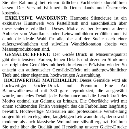
Sie die Rahmung bei einem örtlichen Fachbetrieb durchführen
lassen. Der Versand ist innerhalb Deutschlands und Österreichs
kostenlos.
EXKLUSIVE WANDKUNST:
Harmonie Silencieuse ist ein
exklusives Kunstwerk von PastelBrush und ausschließlich über
diese Galerie erhältlich. Dieses Motiv ist bei keinem anderen
Anbieter von Wandkunst oder Leinwandbildern erhältlich und ist
damit die ideale Wahl für alle, die auf der Suche nach einer
außergewöhnlichen und stilvollen Wanddekoration abseits von
Massenproduktionen sind.
GEMÄLDE-EFFEKT:
Der Giclée-Druck in Museumsqualität
gibt die intensiven Farben, feinen Details und dezenten Strukturen
des originalen Gemäldes mit beeindruckender Präzision wieder. So
entsteht ein authentischer Gemälde-Effekt mit außergewöhnlicher
Tiefe und einer eleganten, hochwertigen Ausstrahlung.
HOCHWERTIGE MATERIALIEN:
Dieses Gemälde wird als
hochwertiger Giclée-Druck auf Premium Fine Art
Baumwollleinwand mit 380 g/m² reproduziert, die ausgewählt
wurde, um jedes Detail, jede Farbnuance und die Leuchtkraft des
Motivs optimal zur Geltung zu bringen. Die Oberfläche wird mit
einem schützenden Finish versiegelt, das die Farbbrillanz langfristig
bewahrt. Hochwertige Materialien und professionelle Verarbeitung
sorgen für einen eleganten, langlebigen Leinwanddruck, der sowohl
moderne als auch klassische Wohnräume stilvoll ergänzt. Erfahren
Sie mehr über die Qualität und Herstellung unserer Giclée-Drucke