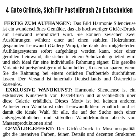
4 Gute Gründe, Sich Für PastelBrush Zu Entscheiden
FERTIG ZUM AUFHÄNGEN:
Das Bild Harmonie Silencieuse
ist ein wunderschönes Gemälde, das als hochwertiger Giclée-Druck
auf Leinwand reproduziert wird. Sie können zwischen zwei
Ausführungen wählen: einer auf einen stabilen Holzrahmen
gespannten Leinwand (Gallery Wrap), die dank des mitgelieferten
Aufhängesystems sofort aufgehängt werden kann, oder einer
gerollten Leinwand, die sicher in einem Schutzrohr geliefert wird
und sich ideal für eine individuelle Rahmung eignet. Die gerollte
Variante ist preisgünstiger und kann helfen, Kosten zu sparen, wenn
Sie die Rahmung bei einem örtlichen Fachbetrieb durchführen
lassen. Der Versand ist innerhalb Deutschlands und Österreichs
kostenlos.
EXKLUSIVE WANDKUNST:
Harmonie Silencieuse ist ein
exklusives Kunstwerk von PastelBrush und ausschließlich über
diese Galerie erhältlich. Dieses Motiv ist bei keinem anderen
Anbieter von Wandkunst oder Leinwandbildern erhältlich und ist
damit die ideale Wahl für alle, die auf der Suche nach einer
außergewöhnlichen und stilvollen Wanddekoration abseits von
Massenproduktionen sind.
GEMÄLDE-EFFEKT:
Der Giclée-Druck in Museumsqualität
gibt die intensiven Farben, feinen Details und dezenten Strukturen