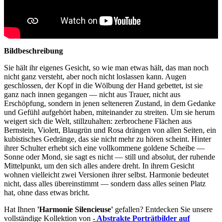
Bildbeschreibung
Sie hält ihr eigenes Gesicht, so wie man etwas hält, das man noch
nicht ganz versteht, aber noch nicht loslassen kann. Augen
geschlossen, der Kopf in die Wölbung der Hand gebettet, ist sie
ganz nach innen gegangen — nicht aus Trauer, nicht aus
Erschöpfung, sondern in jenen selteneren Zustand, in dem Gedanke
und Gefühl aufgehört haben, miteinander zu streiten. Um sie herum
weigert sich die Welt, stillzuhalten: zerbrochene Flächen aus
Bernstein, Violett, Blaugrün und Rosa drängen von allen Seiten, ein
kubistisches Gedränge, das sie nicht mehr zu hören scheint. Hinter
ihrer Schulter erhebt sich eine vollkommene goldene Scheibe —
Sonne oder Mond, sie sagt es nicht — still und absolut, der ruhende
Mittelpunkt, um den sich alles andere dreht. In ihrem Gesicht
wohnen vielleicht zwei Versionen ihrer selbst. Harmonie bedeutet
nicht, dass alles übereinstimmt — sondern dass alles seinen Platz
hat, ohne dass etwas bricht.
Hat Ihnen
'Harmonie Silencieuse'
gefallen? Entdecken Sie unsere
vollständige Kollektion von
- Abstrakte Porträtbilder auf