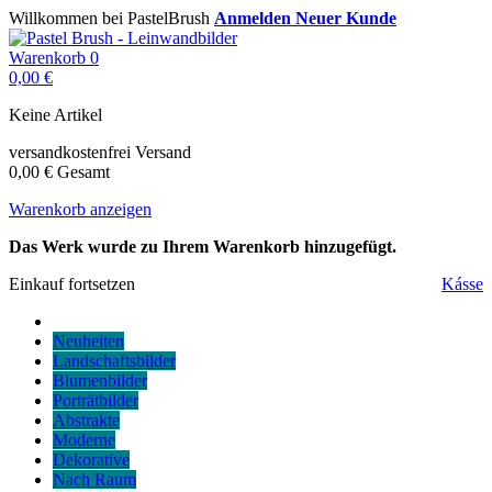
Willkommen bei PastelBrush
Anmelden
Neuer Kunde
Warenkorb
0
0,00 €
Keine Artikel
versandkostenfrei
Versand
0,00 €
Gesamt
Warenkorb anzeigen
Das Werk wurde zu Ihrem Warenkorb hinzugefügt.
Einkauf fortsetzen
Kásse
Neuheiten
Landschaftsbilder
Blumenbilder
Porträtbilder
Abstrakte
Moderne
Dekorative
Nach Raum