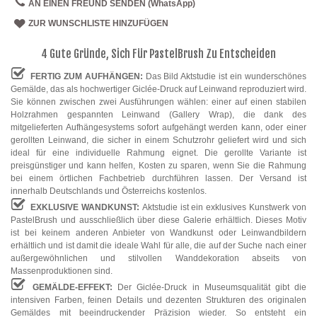
AN EINEN FREUND SENDEN (WhatsApp)
ZUR WUNSCHLISTE HINZUFÜGEN
4 Gute Gründe, Sich Für PastelBrush Zu Entscheiden
FERTIG ZUM AUFHÄNGEN:
Das Bild Aktstudie ist ein wunderschönes
Gemälde, das als hochwertiger Giclée-Druck auf Leinwand reproduziert wird.
Sie können zwischen zwei Ausführungen wählen: einer auf einen stabilen
Holzrahmen gespannten Leinwand (Gallery Wrap), die dank des
mitgelieferten Aufhängesystems sofort aufgehängt werden kann, oder einer
gerollten Leinwand, die sicher in einem Schutzrohr geliefert wird und sich
ideal für eine individuelle Rahmung eignet. Die gerollte Variante ist
preisgünstiger und kann helfen, Kosten zu sparen, wenn Sie die Rahmung
bei einem örtlichen Fachbetrieb durchführen lassen. Der Versand ist
innerhalb Deutschlands und Österreichs kostenlos.
EXKLUSIVE WANDKUNST:
Aktstudie ist ein exklusives Kunstwerk von
PastelBrush und ausschließlich über diese Galerie erhältlich. Dieses Motiv
ist bei keinem anderen Anbieter von Wandkunst oder Leinwandbildern
erhältlich und ist damit die ideale Wahl für alle, die auf der Suche nach einer
außergewöhnlichen und stilvollen Wanddekoration abseits von
Massenproduktionen sind.
GEMÄLDE-EFFEKT:
Der Giclée-Druck in Museumsqualität gibt die
intensiven Farben, feinen Details und dezenten Strukturen des originalen
Gemäldes mit beeindruckender Präzision wieder. So entsteht ein