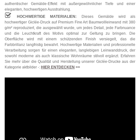
authentischer Gemälde-Effekt mit außergewöhnlicher Tiefe und einer
eleganten, hochwertigen Ausstrahlung.
HOCHWERTIGE MATERIALIEN:
Dieses Gemälde wird als
hochwertiger Giclée-Druck auf Premium Fine Art Baumwollleinwand mit 380
g/m² reproduziert, die ausgewählt wurde, um jedes Detail, jede Farbnuance
und die Leuchtkraft des Motivs optimal zur Geltung zu bringen. Die
Oberfläche wird mit einem schützenden Finish versiegelt, das die
Farbbrillanz langfristig bewahrt. Hochwertige Materialien und professionelle
Verarbeitung sorgen für einen eleganten, langlebigen Leinwanddruck, der
sowohl moderne als auch klassische Wohnräume stilvoll ergänzt. Erfahren
Sie mehr über die Qualität und Herstellung unserer Giclée-Drucke aus der
Kategorie aktbilder -:
HIER ENTDECKEN
>>