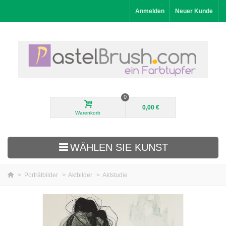
Anmelden
Neuer Kunde
0
0,00 €
Warenkorb
WÄHLEN SIE KUNST
>
Porträtbilder
>
Aktbilder
>
Aktstudie
Neuheiten
Landschaftsbilder