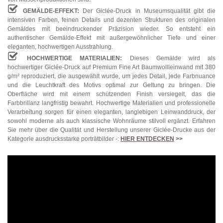
GEMÄLDE-EFFEKT:
Der Giclée-Druck in Museumsqualität gibt die
intensiven Farben, feinen Details und dezenten Strukturen des originalen
Gemäldes mit beeindruckender Präzision wieder. So entsteht ein
authentischer Gemälde-Effekt mit außergewöhnlicher Tiefe und einer
eleganten, hochwertigen Ausstrahlung.
HOCHWERTIGE MATERIALIEN:
Dieses Gemälde wird als
hochwertiger Giclée-Druck auf Premium Fine Art Baumwollleinwand mit 380
g/m² reproduziert, die ausgewählt wurde, um jedes Detail, jede Farbnuance
und die Leuchtkraft des Motivs optimal zur Geltung zu bringen. Die
Oberfläche wird mit einem schützenden Finish versiegelt, das die
Farbbrillanz langfristig bewahrt. Hochwertige Materialien und professionelle
Verarbeitung sorgen für einen eleganten, langlebigen Leinwanddruck, der
sowohl moderne als auch klassische Wohnräume stilvoll ergänzt. Erfahren
Sie mehr über die Qualität und Herstellung unserer Giclée-Drucke aus der
Kategorie ausdrucksstarke porträtbilder -:
HIER ENTDECKEN
>>