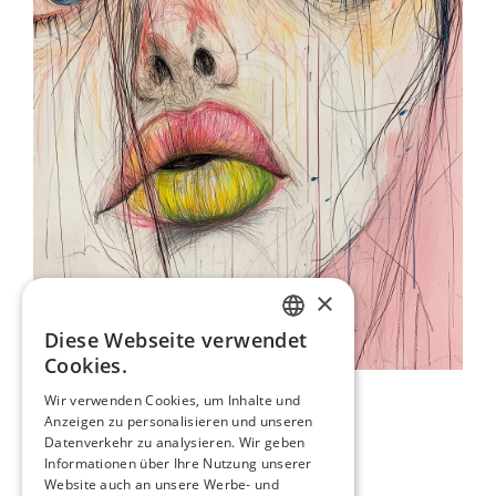
×
Diese Webseite verwendet
ENGLISH
Cookies.
ITALIAN
Frauengesichtsporträt
Wir verwenden Cookies, um Inhalte und
80,00 €
Anzeigen zu personalisieren und unseren
GERMAN
Datenverkehr zu analysieren. Wir geben
FRENCH
Informationen über Ihre Nutzung unserer
Junges Mädchen Auf Farben
Website auch an unsere Werbe- und