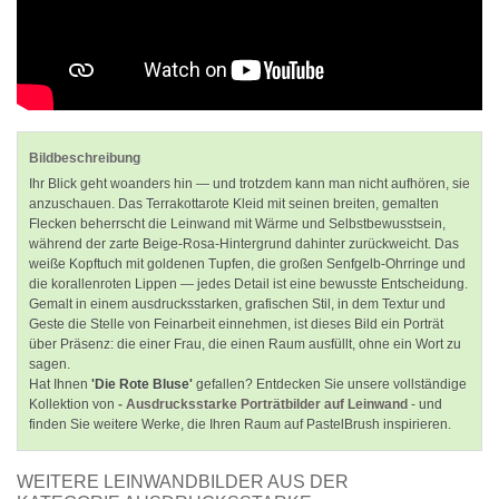
Bildbeschreibung
Ihr Blick geht woanders hin — und trotzdem kann man nicht aufhören, sie
anzuschauen. Das Terrakottarote Kleid mit seinen breiten, gemalten
Flecken beherrscht die Leinwand mit Wärme und Selbstbewusstsein,
während der zarte Beige-Rosa-Hintergrund dahinter zurückweicht. Das
weiße Kopftuch mit goldenen Tupfen, die großen Senfgelb-Ohrringe und
die korallenroten Lippen — jedes Detail ist eine bewusste Entscheidung.
Gemalt in einem ausdrucksstarken, grafischen Stil, in dem Textur und
Geste die Stelle von Feinarbeit einnehmen, ist dieses Bild ein Porträt
über Präsenz: die einer Frau, die einen Raum ausfüllt, ohne ein Wort zu
sagen.
Hat Ihnen
'Die Rote Bluse'
gefallen? Entdecken Sie unsere vollständige
Kollektion von
- Ausdrucksstarke Porträtbilder auf Leinwand
- und
finden Sie weitere Werke, die Ihren Raum auf PastelBrush inspirieren.
WEITERE LEINWANDBILDER AUS DER