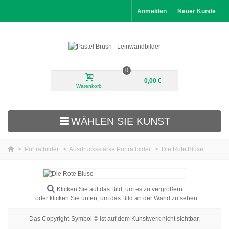
Anmelden
Neuer Kunde
0
0,00 €
Warenkorb
WÄHLEN SIE KUNST
>
Porträtbilder
>
Ausdrucksstarke Porträtbilder
>
Die Rote Bluse
Neuheiten
Landschaftsbilder
Klicken Sie auf das Bild, um es zu vergrößern
...oder klicken Sie unten, um das Bild an der Wand zu sehen.
Blumenbilder
Das Copyright-Symbol © ist auf dem Kunstwerk nicht sichtbar.
Porträtbilder