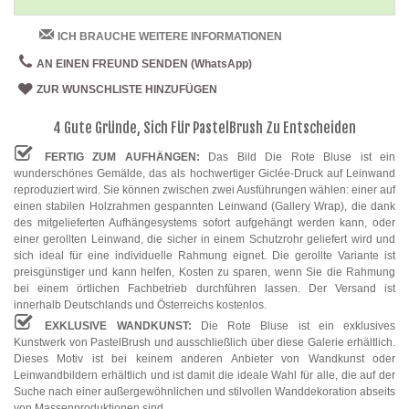
ICH BRAUCHE WEITERE INFORMATIONEN
AN EINEN FREUND SENDEN (WhatsApp)
ZUR WUNSCHLISTE HINZUFÜGEN
4 Gute Gründe, Sich Für PastelBrush Zu Entscheiden
FERTIG ZUM AUFHÄNGEN:
Das Bild Die Rote Bluse ist ein
wunderschönes Gemälde, das als hochwertiger Giclée-Druck auf Leinwand
reproduziert wird. Sie können zwischen zwei Ausführungen wählen: einer auf
einen stabilen Holzrahmen gespannten Leinwand (Gallery Wrap), die dank
des mitgelieferten Aufhängesystems sofort aufgehängt werden kann, oder
einer gerollten Leinwand, die sicher in einem Schutzrohr geliefert wird und
sich ideal für eine individuelle Rahmung eignet. Die gerollte Variante ist
preisgünstiger und kann helfen, Kosten zu sparen, wenn Sie die Rahmung
bei einem örtlichen Fachbetrieb durchführen lassen. Der Versand ist
innerhalb Deutschlands und Österreichs kostenlos.
EXKLUSIVE WANDKUNST:
Die Rote Bluse ist ein exklusives
Kunstwerk von PastelBrush und ausschließlich über diese Galerie erhältlich.
Dieses Motiv ist bei keinem anderen Anbieter von Wandkunst oder
Leinwandbildern erhältlich und ist damit die ideale Wahl für alle, die auf der
Suche nach einer außergewöhnlichen und stilvollen Wanddekoration abseits
von Massenproduktionen sind.