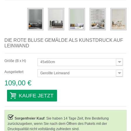
Abstrakte
Moderne
Dekorative
DIE ROTE BLUSE GEMÄLDE ALS KUNSTDRUCK AUF
Nach Raum
LEINWAND
Größe (B x H)
45x60cm
Ausgeliefert
Gerollte Leinwand
109,00 €
KAUFE JETZT
Sorgenfreier Kauf
: Sie haben 14 Tage Zeit, Ihre Bestellung
zurückzugeben, wenn Sie nach dem Öffnen des Pakets mit der
Druckqualität nicht vollständig zufrieden sind.