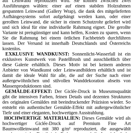
auf Leinwand reproduziert wird. Sie können zwischen zwei
Ausführungen wählen: einer auf einen stabilen Holzrahmen
gespannten Leinwand (Gallery Wrap), die dank des mitgelieferten
Aufhängesystems sofort aufgehängt werden kann, oder einer
gerollten Leinwand, die sicher in einem Schutzrohr geliefert wird
und sich ideal für eine individuelle Rahmung eignet. Die gerollte
Variante ist preisgünstiger und kann helfen, Kosten zu sparen, wenn
Sie die Rahmung bei einem örtlichen Fachbetrieb durchführen
lassen. Der Versand ist innerhalb Deutschlands und Österreichs
kostenlos.
EXKLUSIVE WANDKUNST:
Sonnenlicht-Wasserfall ist ein
exklusives Kunstwerk von PastelBrush und ausschließlich über
diese Galerie erhältlich. Dieses Motiv ist bei keinem anderen
Anbieter von Wandkunst oder Leinwandbildern erhältlich und ist
damit die ideale Wahl für alle, die auf der Suche nach einer
außergewöhnlichen und stilvollen Wanddekoration abseits von
Massenproduktionen sind.
GEMÄLDE-EFFEKT:
Der Giclée-Druck in Museumsqualität
gibt die intensiven Farben, feinen Details und dezenten Strukturen
des originalen Gemäldes mit beeindruckender Präzision wieder. So
entsteht ein authentischer Gemälde-Effekt mit außergewöhnlicher
Tiefe und einer eleganten, hochwertigen Ausstrahlung.
HOCHWERTIGE MATERIALIEN:
Dieses Gemälde wird als
hochwertiger Giclée-Druck auf Premium Fine Art
Baumwollleinwand mit 380 g/m² reproduziert, die ausgewählt