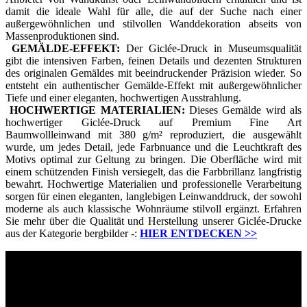
damit die ideale Wahl für alle, die auf der Suche nach einer
außergewöhnlichen und stilvollen Wanddekoration abseits von
Massenproduktionen sind.
GEMÄLDE-EFFEKT:
Der Giclée-Druck in Museumsqualität
gibt die intensiven Farben, feinen Details und dezenten Strukturen
des originalen Gemäldes mit beeindruckender Präzision wieder. So
entsteht ein authentischer Gemälde-Effekt mit außergewöhnlicher
Tiefe und einer eleganten, hochwertigen Ausstrahlung.
HOCHWERTIGE MATERIALIEN:
Dieses Gemälde wird als
hochwertiger Giclée-Druck auf Premium Fine Art
Baumwollleinwand mit 380 g/m² reproduziert, die ausgewählt
wurde, um jedes Detail, jede Farbnuance und die Leuchtkraft des
Motivs optimal zur Geltung zu bringen. Die Oberfläche wird mit
einem schützenden Finish versiegelt, das die Farbbrillanz langfristig
bewahrt. Hochwertige Materialien und professionelle Verarbeitung
sorgen für einen eleganten, langlebigen Leinwanddruck, der sowohl
moderne als auch klassische Wohnräume stilvoll ergänzt. Erfahren
Sie mehr über die Qualität und Herstellung unserer Giclée-Drucke
aus der Kategorie bergbilder -:
HIER ENTDECKEN
>>