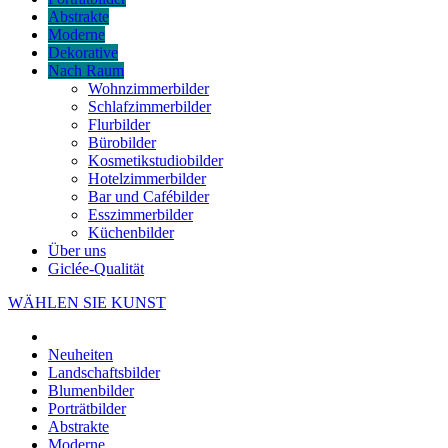
Abstrakte
Moderne
Dekorative
Nach Raum
Wohnzimmerbilder
Schlafzimmerbilder
Flurbilder
Bürobilder
Kosmetikstudiobilder
Hotelzimmerbilder
Bar und Cafébilder
Esszimmerbilder
Küchenbilder
Über uns
Giclée-Qualität
WÄHLEN SIE KUNST
Neuheiten
Landschaftsbilder
Blumenbilder
Porträtbilder
Abstrakte
Moderne