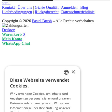
scroll
Kontakt
|
Über uns
|
Giclée Qualität
|
Anmelden
|
Blog
Lieferbedingungen
|
Rückgaberecht
|
Datenschutzrichtlinie
Copyright © 2026
Pastel Brush
– Alle Rechte vorbehalten
Desktop
Warenkorb
0
Mein Konto
WhatsApp Chat
×
Diese Webseite verwendet
ENGLISH
Cookies.
ITALIAN
Wir verwenden Cookies, um Inhalte und
Anzeigen zu personalisieren und unseren
GERMAN
Datenverkehr zu analysieren. Wir geben
FRENCH
Informationen über Ihre Nutzung unserer