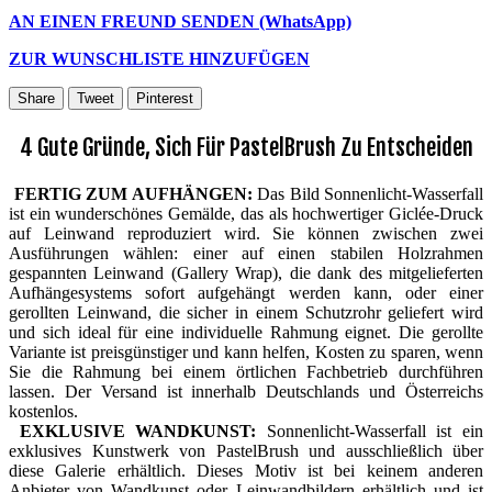
AN EINEN FREUND SENDEN (WhatsApp)
ZUR WUNSCHLISTE HINZUFÜGEN
Share
Tweet
Pinterest
4 Gute Gründe, Sich Für PastelBrush Zu Entscheiden
FERTIG ZUM AUFHÄNGEN:
Das Bild Sonnenlicht-Wasserfall
ist ein wunderschönes Gemälde, das als hochwertiger Giclée-Druck
auf Leinwand reproduziert wird. Sie können zwischen zwei
Ausführungen wählen: einer auf einen stabilen Holzrahmen
gespannten Leinwand (Gallery Wrap), die dank des mitgelieferten
Aufhängesystems sofort aufgehängt werden kann, oder einer
gerollten Leinwand, die sicher in einem Schutzrohr geliefert wird
und sich ideal für eine individuelle Rahmung eignet. Die gerollte
Variante ist preisgünstiger und kann helfen, Kosten zu sparen, wenn
Sie die Rahmung bei einem örtlichen Fachbetrieb durchführen
lassen. Der Versand ist innerhalb Deutschlands und Österreichs
kostenlos.
EXKLUSIVE WANDKUNST:
Sonnenlicht-Wasserfall ist ein
exklusives Kunstwerk von PastelBrush und ausschließlich über
diese Galerie erhältlich. Dieses Motiv ist bei keinem anderen
Anbieter von Wandkunst oder Leinwandbildern erhältlich und ist