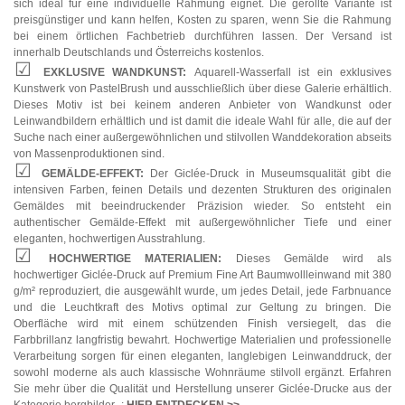
sich ideal für eine individuelle Rahmung eignet. Die gerollte Variante ist
preisgünstiger und kann helfen, Kosten zu sparen, wenn Sie die Rahmung
bei einem örtlichen Fachbetrieb durchführen lassen. Der Versand ist
innerhalb Deutschlands und Österreichs kostenlos.
EXKLUSIVE WANDKUNST:
Aquarell-Wasserfall ist ein exklusives
Kunstwerk von PastelBrush und ausschließlich über diese Galerie erhältlich.
Dieses Motiv ist bei keinem anderen Anbieter von Wandkunst oder
Leinwandbildern erhältlich und ist damit die ideale Wahl für alle, die auf der
Suche nach einer außergewöhnlichen und stilvollen Wanddekoration abseits
von Massenproduktionen sind.
GEMÄLDE-EFFEKT:
Der Giclée-Druck in Museumsqualität gibt die
intensiven Farben, feinen Details und dezenten Strukturen des originalen
Gemäldes mit beeindruckender Präzision wieder. So entsteht ein
authentischer Gemälde-Effekt mit außergewöhnlicher Tiefe und einer
eleganten, hochwertigen Ausstrahlung.
HOCHWERTIGE MATERIALIEN:
Dieses Gemälde wird als
hochwertiger Giclée-Druck auf Premium Fine Art Baumwollleinwand mit 380
g/m² reproduziert, die ausgewählt wurde, um jedes Detail, jede Farbnuance
und die Leuchtkraft des Motivs optimal zur Geltung zu bringen. Die
Oberfläche wird mit einem schützenden Finish versiegelt, das die
Farbbrillanz langfristig bewahrt. Hochwertige Materialien und professionelle
Verarbeitung sorgen für einen eleganten, langlebigen Leinwanddruck, der
sowohl moderne als auch klassische Wohnräume stilvoll ergänzt. Erfahren
Sie mehr über die Qualität und Herstellung unserer Giclée-Drucke aus der
Kategorie bergbilder -:
HIER ENTDECKEN
>>