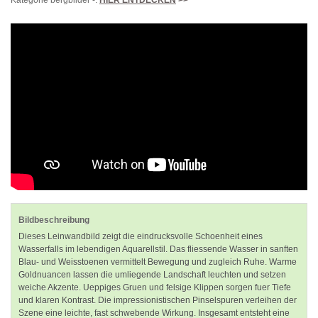
Bildbeschreibung
Dieses Leinwandbild zeigt die eindrucksvolle Schoenheit eines
Wasserfalls im lebendigen Aquarellstil. Das fliessende Wasser in sanften
Blau- und Weisstoenen vermittelt Bewegung und zugleich Ruhe. Warme
Goldnuancen lassen die umliegende Landschaft leuchten und setzen
weiche Akzente. Ueppiges Gruen und felsige Klippen sorgen fuer Tiefe
und klaren Kontrast. Die impressionistischen Pinselspuren verleihen der
Szene eine leichte, fast schwebende Wirkung. Insgesamt entsteht eine