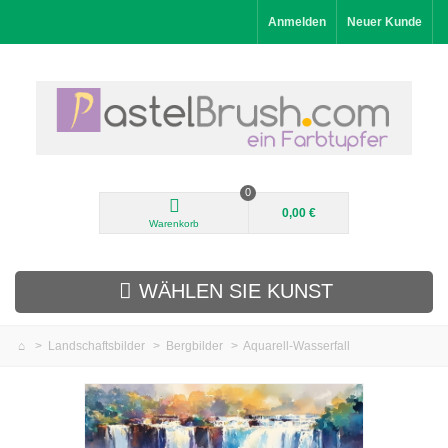
Anmelden
Neuer Kunde
0
0,00 €
Warenkorb
WÄHLEN SIE KUNST
>
Landschaftsbilder
>
Bergbilder
>
Aquarell-Wasserfall
Neuheiten
Landschaftsbilder