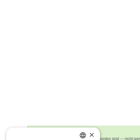
×
Bildbeschreibung
Rechtecke, die an den Kanten weich geworden sind — nicht ganz S