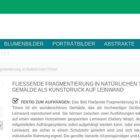
BLUMENBILDER
PORTRÄTBILDER
ABSTRAKTE
ITÄT
gmentierung In Natürlichen Tönen
FLIESSENDE FRAGMENTIERUNG IN NATÜRLICHEN T
EMÄLDE ALS KUNSTDRUCK AUF LEINWAND
FERTIG ZUM AUFHÄNGEN:
Das Bild Fließende Fragmentierung In 
Tönen ist ein wunderschönes Gemälde, das als hochwertiger Giclée
Leinwand reproduziert wird. Sie können zwischen zwei Ausführungen wä
auf einen stabilen Holzrahmen gespannten Leinwand (Gallery Wrap), d
mitgelieferten Aufhängesystems sofort aufgehängt werden kann, oder eine
Leinwand, die sicher in einem Schutzrohr geliefert wird und sich ide
individuelle Rahmung eignet. Die gerollte Variante ist preisgünstiger und 