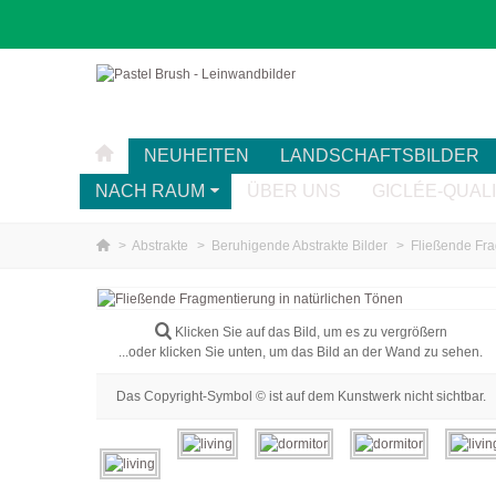
NEUHEITEN
LANDSCHAFTSBILDER
NACH RAUM
ÜBER UNS
GICLÉE-QUAL
>
Abstrakte
>
Beruhigende Abstrakte Bilder
>
Fließende Fra
Klicken Sie auf das Bild, um es zu vergrößern
...oder klicken Sie unten, um das Bild an der Wand zu sehen.
Das Copyright-Symbol © ist auf dem Kunstwerk nicht sichtbar.