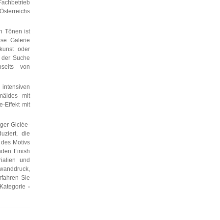
achbetrieb
sterreichs
n Tönen ist
ese Galerie
kunst oder
f der Suche
bseits von
 intensiven
mäldes mit
-Effekt mit
ger Giclée-
ziert, die
 des Motivs
nden Finish
rialien und
nwanddruck,
rfahren Sie
 Kategorie
-