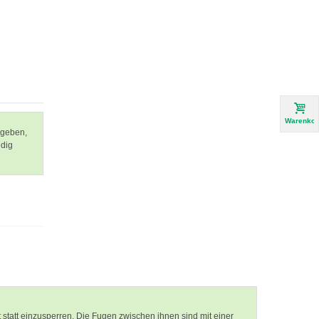
Warenkor
ugeben,
ndig
 statt einzusperren. Die Fugen zwischen ihnen sind mit einer