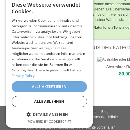
Diese Webseite verwendet
feinen, fast zögernden Linie gezogen, als würde diese Anordn
ENGLISH
dem Ganzen seine Tiefe und seinen Puls geben. Die Oberflächen
Cookies.
Gemalte. Ein Bild, das langsames Schauen belohnt, weil es sich l
ITALIAN
stilles und großzügiges Werk, ohne Eile in seiner Wärme, sicher i
Wir verwenden Cookies, um Inhalte und
Anzeigen zu personalisieren und unseren
GERMAN
Hat Ihnen
'Fließende Fragmentierung In Natürlichen Tönen'
gef
Datenverkehr zu analysieren. Wir geben
Raum auf PastelBrush inspirieren.
FRENCH
Informationen über Ihre Nutzung unserer
Website auch an unsere Werbe- und
SPANISH
WEITERE LEINWANDBILDER AUS DER KATEGO
Analysepartner weiter, die diese
möglicherweise mit anderen Informationen
kombinieren, die Sie ihnen bereitgestellt
haben oder die sie im Rahmen Ihrer
Abstrakter 
Nutzung ihrer Dienste gesammelt haben.
Fließende Formen In Weiß
80,00
Privacy Policy
Und Beige
109,00 €
ALLE AKZEPTIEREN
ALLE ABLEHNEN
Kontakt
|
Über uns
|
Giclée Qualität
|
Anmelden
|
Blog
DETAILS ANZEIGEN
Lieferbedingungen
|
Rückgaberecht
|
Datenschutzrichtlinie
POWERED BY COOKIESCRIPT
Copyright © 2026
Pastel Brush
– Alle Rechte vorbehalten