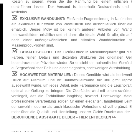
Kosten zu sparen, wenn Sie die Rahmung bei einem örtlichen F
durchführen lassen. Der Versand ist innerhalb Deutschlands und Ö
kostenlos.
EXKLUSIVE WANDKUNST:
Fließende Fragmentierung In Natürliche
ein exklusives Kunstwerk von PastelBrush und ausschließlich über di
erhältlich. Dieses Motiv ist bei keinem anderen Anbieter von Wand
Leinwandbildern erhältlich und ist damit die ideale Wahl für alle, die au
nach einer außergewöhnlichen und stilvollen Wanddekoration a
Massenproduktionen sind.
GEMÄLDE-EFFEKT:
Der Giclée-Druck in Museumsqualität gibt die
Farben, feinen Details und dezenten Strukturen des originalen Ge
beeindruckender Präzision wieder. So entsteht ein authentischer Gemälde
außergewöhnlicher Tiefe und einer eleganten, hochwertigen Ausstrahlung.
HOCHWERTIGE MATERIALIEN:
Dieses Gemälde wird als hochwerti
Druck auf Premium Fine Art Baumwollleinwand mit 380 g/m² reprodu
ausgewählt wurde, um jedes Detail, jede Farbnuance und die Leuchtkraft
optimal zur Geltung zu bringen. Die Oberfläche wird mit einem schütze
versiegelt, das die Farbbrillanz langfristig bewahrt. Hochwertige Mate
professionelle Verarbeitung sorgen für einen eleganten, langlebigen Lei
der sowohl moderne als auch klassische Wohnräume stilvoll ergänzt. E
mehr über die Qualität und Herstellung unserer Giclée-Drucke aus der
BERUHIGENDE ABSTRAKTE BILDER
--
HIER ENTDECKEN
>>