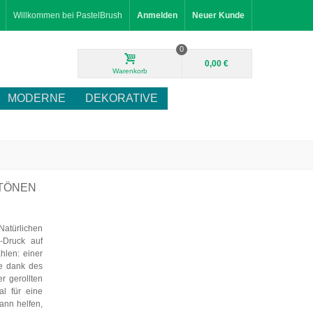
Willkommen bei PastelBrush
Anmelden
Neuer Kunde
0
0,00 €
Warenkorb
MODERNE
DEKORATIVE
ÖNEN G
Natürlichen
-Druck auf
hlen: einer
ie dank des
r gerollten
al für eine
kann helfen,