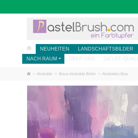
NEUHEITEN
LANDSCHAFTSBILDER
NACH RAUM
ÜBER UNS
GICLÉE-QUAL
>
Abstrakte
>
Blaue Abstrakte Bilder
>
Abstraktes Blau