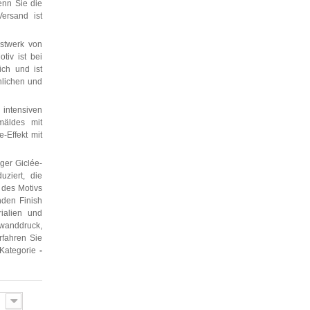
enn Sie die
ersand ist
nstwerk von
tiv ist bei
ch und ist
nlichen und
 intensiven
mäldes mit
-Effekt mit
ger Giclée-
ziert, die
 des Motivs
nden Finish
rialien und
nwanddruck,
rfahren Sie
 Kategorie
-