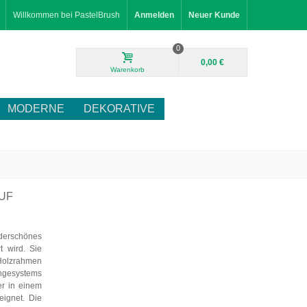
Willkommen bei PastelBrush
Anmelden
Neuer Kunde
0
0,00 €
Warenkorb
MODERNE
DEKORATIVE
UF
nderschönes
t wird. Sie
Holzrahmen
ängesystems
er in einem
eignet. Die