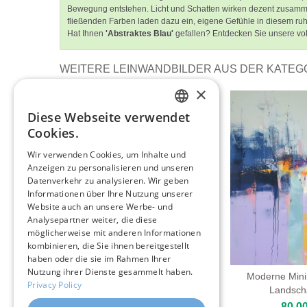
Bewegung entstehen. Licht und Schatten wirken dezent zusammen
fließenden Farben laden dazu ein, eigene Gefühle in diesem ruh
Hat Ihnen
'Abstraktes Blau'
gefallen? Entdecken Sie unsere vol
WEITERE LEINWANDBILDER AUS DER KATEGO
×
Diese Webseite verwendet
ENGLISH
Cookies.
ITALIAN
Wir verwenden Cookies, um Inhalte und
Anzeigen zu personalisieren und unseren
GERMAN
Datenverkehr zu analysieren. Wir geben
FRENCH
Informationen über Ihre Nutzung unserer
Website auch an unsere Werbe- und
SPANISH
Analysepartner weiter, die diese
möglicherweise mit anderen Informationen
kombinieren, die Sie ihnen bereitgestellt
haben oder die sie im Rahmen Ihrer
Nutzung ihrer Dienste gesammelt haben.
Bewölkte Landschaft Mit
Moderne Mini
Privacy Policy
Wasser
Landsch
80,00 €
80,00