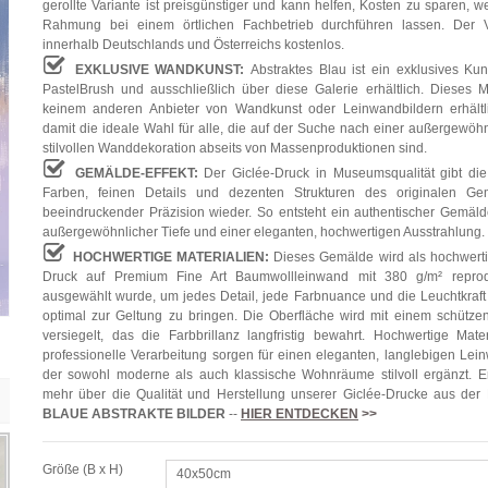
gerollte Variante ist preisgünstiger und kann helfen, Kosten zu sparen, w
Rahmung bei einem örtlichen Fachbetrieb durchführen lassen. Der V
innerhalb Deutschlands und Österreichs kostenlos.
EXKLUSIVE WANDKUNST:
Abstraktes Blau ist ein exklusives Ku
PastelBrush und ausschließlich über diese Galerie erhältlich. Dieses Mo
keinem anderen Anbieter von Wandkunst oder Leinwandbildern erhältli
damit die ideale Wahl für alle, die auf der Suche nach einer außergewöh
stilvollen Wanddekoration abseits von Massenproduktionen sind.
GEMÄLDE-EFFEKT:
Der Giclée-Druck in Museumsqualität gibt die
Farben, feinen Details und dezenten Strukturen des originalen Ge
beeindruckender Präzision wieder. So entsteht ein authentischer Gemälde
außergewöhnlicher Tiefe und einer eleganten, hochwertigen Ausstrahlung.
HOCHWERTIGE MATERIALIEN:
Dieses Gemälde wird als hochwerti
Druck auf Premium Fine Art Baumwollleinwand mit 380 g/m² reprodu
ausgewählt wurde, um jedes Detail, jede Farbnuance und die Leuchtkraft
optimal zur Geltung zu bringen. Die Oberfläche wird mit einem schütze
versiegelt, das die Farbbrillanz langfristig bewahrt. Hochwertige Mate
professionelle Verarbeitung sorgen für einen eleganten, langlebigen Lei
der sowohl moderne als auch klassische Wohnräume stilvoll ergänzt. E
mehr über die Qualität und Herstellung unserer Giclée-Drucke aus der
BLAUE ABSTRAKTE BILDER
--
HIER ENTDECKEN
>>
Größe (B x H)
40x50cm