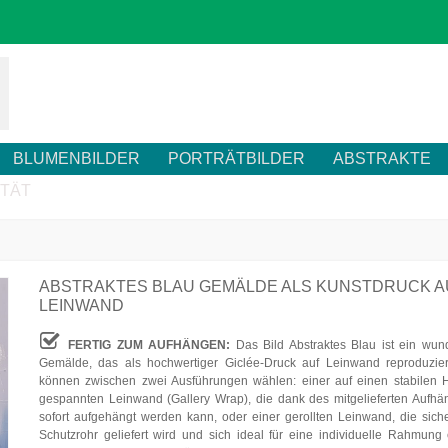
BLUMENBILDER
PORTRÄTBILDER
ABSTRAKTE
ITÄT
ABSTRAKTES BLAU GEMÄLDE ALS KUNSTDRUCK A
LEINWAND
FERTIG ZUM AUFHÄNGEN:
Das Bild Abstraktes Blau ist ein wu
Gemälde, das als hochwertiger Giclée-Druck auf Leinwand reproduzier
können zwischen zwei Ausführungen wählen: einer auf einen stabilen 
gespannten Leinwand (Gallery Wrap), die dank des mitgelieferten Aufh
sofort aufgehängt werden kann, oder einer gerollten Leinwand, die sich
Schutzrohr geliefert wird und sich ideal für eine individuelle Rahmung 