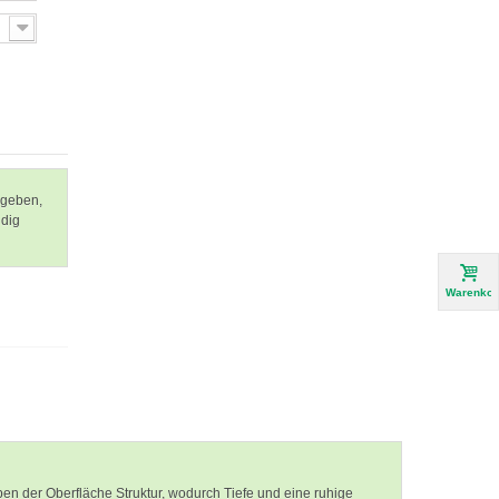
ugeben,
ndig
Warenkor
ben der Oberfläche Struktur, wodurch Tiefe und eine ruhige