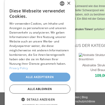
×
Bildbeschreibung
Ein großer weißer Bogen zieht durch die Leinwand wie das Innere
Diese Webseite verwendet
gehört. In seinem Zentrum öffnet sich ein tiefer Schwarzpool w
ENGLISH
Dingen, die sich noch nicht entschieden haben, sich zu berühren
Cookies.
Raum vollkommener Stille zurücklassend. Ein Bild mit der Gelas
ITALIAN
dem Offenen und dem Geschlossenen.
Wir verwenden Cookies, um Inhalte und
Anzeigen zu personalisieren und unseren
GERMAN
Hat Ihnen
'Kurven Und Kontraste In Neutralen Tönen'
gefallen
Datenverkehr zu analysieren. Wir geben
PastelBrush inspirieren.
FRENCH
Informationen über Ihre Nutzung unserer
Website auch an unsere Werbe- und
SPANISH
WEITERE LEINWANDBILDER AUS DER KATEG
Analysepartner weiter, die diese
möglicherweise mit anderen Informationen
kombinieren, die Sie ihnen bereitgestellt
haben oder die sie im Rahmen Ihrer
Reinheit
Nutzung ihrer Dienste gesammelt haben.
Abstrakte Struk
109,00 €
Privacy Policy
Und Brau
109,0
ALLE AKZEPTIEREN
ALLE ABLEHNEN
Kontakt
|
Über uns
|
Giclée Qualität
|
Anmelden
|
Blog
DETAILS ANZEIGEN
Lieferbedingungen
|
Rückgaberecht
|
Datenschutzrichtlinie