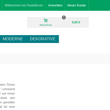
Willkommen bei PastelBrush
Anmelden
Neuer Kunde
0
0,00 €
Warenkorb
MODERNE
DEKORATIVE
ralen Tönen
f Leinwand
r auf einen
 dank des
r gerollten
al für eine