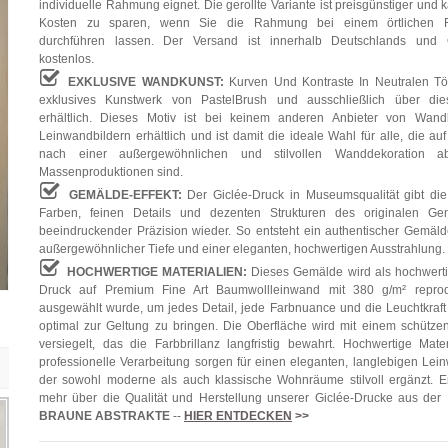
individuelle Rahmung eignet. Die gerollte Variante ist preisgünstiger und 
Kosten zu sparen, wenn Sie die Rahmung bei einem örtlichen F
durchführen lassen. Der Versand ist innerhalb Deutschlands und Ö
kostenlos.
EXKLUSIVE WANDKUNST:
Kurven Und Kontraste In Neutralen Tö
exklusives Kunstwerk von PastelBrush und ausschließlich über die
erhältlich. Dieses Motiv ist bei keinem anderen Anbieter von Wand
Leinwandbildern erhältlich und ist damit die ideale Wahl für alle, die au
nach einer außergewöhnlichen und stilvollen Wanddekoration a
Massenproduktionen sind.
GEMÄLDE-EFFEKT:
Der Giclée-Druck in Museumsqualität gibt die
Farben, feinen Details und dezenten Strukturen des originalen Ge
beeindruckender Präzision wieder. So entsteht ein authentischer Gemälde
außergewöhnlicher Tiefe und einer eleganten, hochwertigen Ausstrahlung.
HOCHWERTIGE MATERIALIEN:
Dieses Gemälde wird als hochwerti
Druck auf Premium Fine Art Baumwollleinwand mit 380 g/m² reprodu
ausgewählt wurde, um jedes Detail, jede Farbnuance und die Leuchtkraft
optimal zur Geltung zu bringen. Die Oberfläche wird mit einem schütze
versiegelt, das die Farbbrillanz langfristig bewahrt. Hochwertige Mate
professionelle Verarbeitung sorgen für einen eleganten, langlebigen Lei
der sowohl moderne als auch klassische Wohnräume stilvoll ergänzt. E
mehr über die Qualität und Herstellung unserer Giclée-Drucke aus der
BRAUNE ABSTRAKTE
--
HIER ENTDECKEN
>>