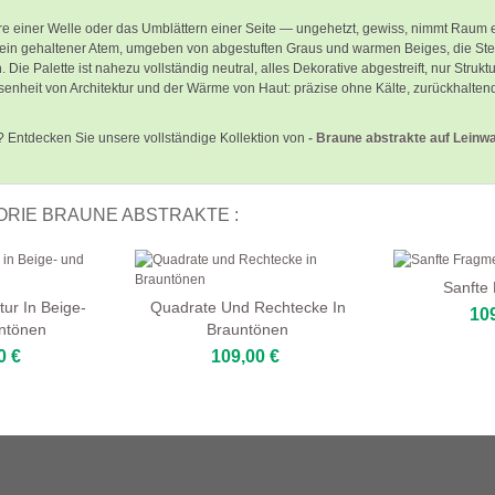
 einer Welle oder das Umblättern einer Seite — ungehetzt, gewiss, nimmt Raum ein m
ie ein gehaltener Atem, umgeben von abgestuften Graus und warmen Beiges, die St
. Die Palette ist nahezu vollständig neutral, alles Dekorative abgestreift, nur St
senheit von Architektur und der Wärme von Haut: präzise ohne Kälte, zurückhalte
? Entdecken Sie unsere vollständige Kollektion von
- Braune abstrakte auf Leinw
ORIE BRAUNE ABSTRAKTE :
Sanfte
tur In Beige-
Quadrate Und Rechtecke In
10
ntönen
Brauntönen
0 €
109,00 €