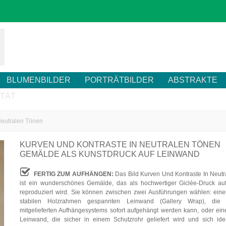
BLUMENBILDER
PORTRÄTBILDER
ABSTRAKTE
ITÄT
Neutralen Tönen
KURVEN UND KONTRASTE IN NEUTRALEN TÖNEN
GEMÄLDE ALS KUNSTDRUCK AUF LEINWAND
FERTIG ZUM AUFHÄNGEN:
Das Bild Kurven Und Kontraste In Neut
ist ein wunderschönes Gemälde, das als hochwertiger Giclée-Druck au
reproduziert wird. Sie können zwischen zwei Ausführungen wählen: eine
stabilen Holzrahmen gespannten Leinwand (Gallery Wrap), die
mitgelieferten Aufhängesystems sofort aufgehängt werden kann, oder eine
Leinwand, die sicher in einem Schutzrohr geliefert wird und sich ide