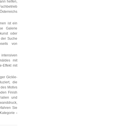
kann helfen,
achbetrieb
sterreichs
nen ist ein
se Galerie
kunst oder
f der Suche
bseits von
 intensiven
mäldes mit
-Effekt mit
ger Giclée-
ziert, die
 des Motivs
nden Finish
rialien und
nwanddruck,
rfahren Sie
 Kategorie
-