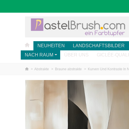
NEUHEITEN
LANDSCHAFTSBILDER
NACH RAUM
ÜBER UNS
GICLÉE-QUAL
>
Abstrakte
>
Braune abstrakte
>
Kurven Und Kontraste In 