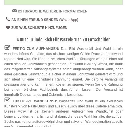
ICH BRAUCHE WEITERE INFORMATIONEN
AN EINEN FREUND SENDEN (WhatsApp)
ZUR WUNSCHLISTE HINZUFÜGEN
4 Gute Gründe, Sich Für PastelBrush Zu Entscheiden
FERTIG ZUM AUFHÄNGEN:
Das Bild Wasserfall Und Wald ist ein
wunderschönes Gemälde, das als hochwertiger Giclée-Druck auf Leinwand
reproduziert wird. Sie können zwischen zwei Ausführungen wählen: einer auf
einen stabilen Holzrahmen gespannten Leinwand (Gallery Wrap), die dank
des mitgelieferten Aufhängesystems sofort aufgehängt werden kann, oder
einer gerollten Leinwand, die sicher in einem Schutzrohr geliefert wird und
sich ideal für eine individuelle Rahmung eignet. Die gerollte Variante ist
preisgünstiger und kann helfen, Kosten zu sparen, wenn Sie die Rahmung
bei einem örtlichen Fachbetrieb durchführen lassen. Der Versand ist
innerhalb Deutschlands und Österreichs kostenlos.
EXKLUSIVE WANDKUNST:
Wasserfall Und Wald ist ein exklusives
Kunstwerk von PastelBrush und ausschließlich über diese Galerie erhältlich.
Dieses Motiv ist bei keinem anderen Anbieter von Wandkunst oder
Leinwandbildern erhältlich und ist damit die ideale Wahl für alle, die auf der
Suche nach einer außergewöhnlichen und stilvollen Wanddekoration abseits
von Massenproduktionen sind.