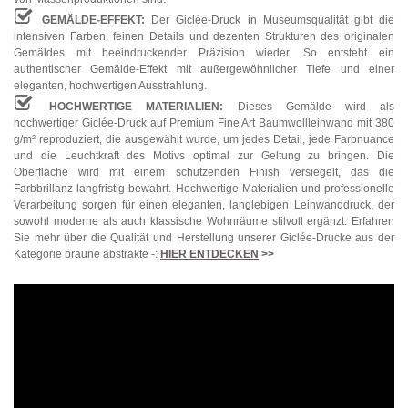
GEMÄLDE-EFFEKT:
Der Giclée-Druck in Museumsqualität gibt die
intensiven Farben, feinen Details und dezenten Strukturen des originalen
Gemäldes mit beeindruckender Präzision wieder. So entsteht ein
authentischer Gemälde-Effekt mit außergewöhnlicher Tiefe und einer
eleganten, hochwertigen Ausstrahlung.
HOCHWERTIGE MATERIALIEN:
Dieses Gemälde wird als
hochwertiger Giclée-Druck auf Premium Fine Art Baumwollleinwand mit 380
g/m² reproduziert, die ausgewählt wurde, um jedes Detail, jede Farbnuance
und die Leuchtkraft des Motivs optimal zur Geltung zu bringen. Die
Oberfläche wird mit einem schützenden Finish versiegelt, das die
Farbbrillanz langfristig bewahrt. Hochwertige Materialien und professionelle
Verarbeitung sorgen für einen eleganten, langlebigen Leinwanddruck, der
sowohl moderne als auch klassische Wohnräume stilvoll ergänzt. Erfahren
Sie mehr über die Qualität und Herstellung unserer Giclée-Drucke aus der
Kategorie braune abstrakte -:
HIER ENTDECKEN
>>