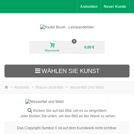
Anmelden
Neuer Kunde
0
0,00 €
Warenkorb
WÄHLEN SIE KUNST
>
Abstrakte
>
Braune abstrakte
>
Wasserfall Und Wald
Neuheiten
Landschaftsbilder
Klicken Sie auf das Bild, um es zu vergrößern
...oder klicken Sie unten, um das Bild an der Wand zu sehen.
Blumenbilder
Das Copyright-Symbol © ist auf dem Kunstwerk nicht sichtbar.
Porträtbilder