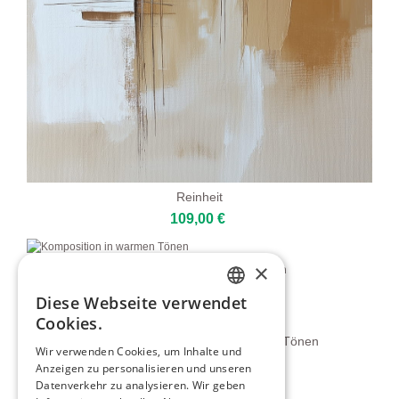
Reinheit
109,00 €
×
Komposition In Warmen Tönen
109,00 €
Diese Webseite verwendet
ENGLISH
Cookies.
ITALIAN
Kurven Und Kontraste In Neutralen Tönen
Wir verwenden Cookies, um Inhalte und
80,00 €
Anzeigen zu personalisieren und unseren
GERMAN
Datenverkehr zu analysieren. Wir geben
FRENCH