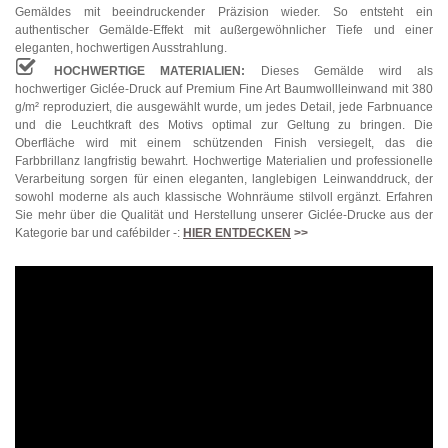
Gemäldes mit beeindruckender Präzision wieder. So entsteht ein
authentischer Gemälde-Effekt mit außergewöhnlicher Tiefe und einer
eleganten, hochwertigen Ausstrahlung.
HOCHWERTIGE MATERIALIEN:
Dieses Gemälde wird als
hochwertiger Giclée-Druck auf Premium Fine Art Baumwollleinwand mit 380
g/m² reproduziert, die ausgewählt wurde, um jedes Detail, jede Farbnuance
und die Leuchtkraft des Motivs optimal zur Geltung zu bringen. Die
Oberfläche wird mit einem schützenden Finish versiegelt, das die
Farbbrillanz langfristig bewahrt. Hochwertige Materialien und professionelle
Verarbeitung sorgen für einen eleganten, langlebigen Leinwanddruck, der
sowohl moderne als auch klassische Wohnräume stilvoll ergänzt. Erfahren
Sie mehr über die Qualität und Herstellung unserer Giclée-Drucke aus der
Kategorie bar und cafébilder -:
HIER ENTDECKEN
>>