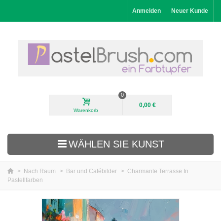
Anmelden
Neuer Kunde
0
0,00 €
Warenkorb
WÄHLEN SIE KUNST
>
Nach Raum
>
Bar und Cafébilder
>
Charmante Terrasse In
Pastellfarben
Neuheiten
Landschaftsbilder