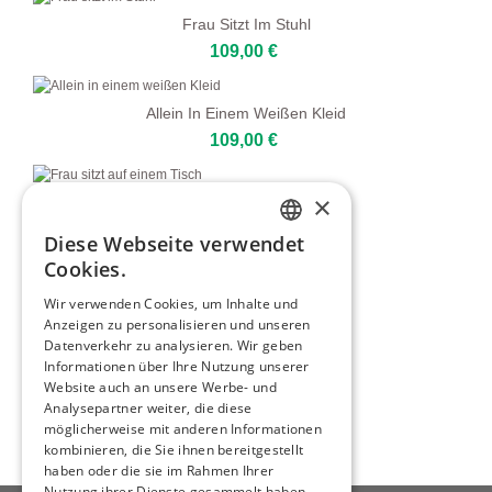
Frau Sitzt Im Stuhl
109,00 €
Allein In Einem Weißen Kleid
109,00 €
×
Frau Sitzt Auf Einem Tisch
80,00 €
Diese Webseite verwendet
ENGLISH
Cookies.
ITALIAN
Frau Auf Terrasse Mit Blumen
Wir verwenden Cookies, um Inhalte und
109,00 €
Anzeigen zu personalisieren und unseren
GERMAN
Datenverkehr zu analysieren. Wir geben
FRENCH
Informationen über Ihre Nutzung unserer
Kaffee Und Stille
Website auch an unsere Werbe- und
SPANISH
109,00 €
Analysepartner weiter, die diese
möglicherweise mit anderen Informationen
kombinieren, die Sie ihnen bereitgestellt
haben oder die sie im Rahmen Ihrer
Nutzung ihrer Dienste gesammelt haben.