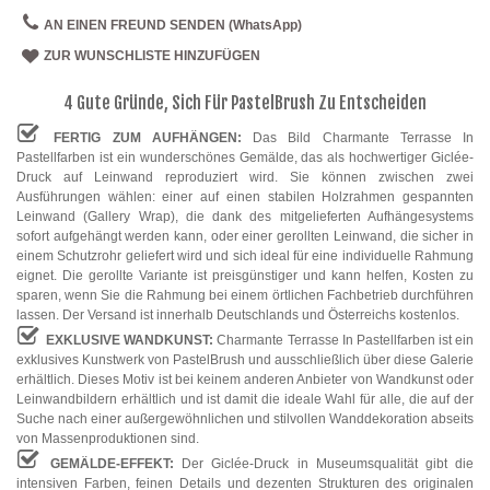
AN EINEN FREUND SENDEN (WhatsApp)
ZUR WUNSCHLISTE HINZUFÜGEN
4 Gute Gründe, Sich Für PastelBrush Zu Entscheiden
FERTIG ZUM AUFHÄNGEN:
Das Bild Charmante Terrasse In
Pastellfarben ist ein wunderschönes Gemälde, das als hochwertiger Giclée-
Druck auf Leinwand reproduziert wird. Sie können zwischen zwei
Ausführungen wählen: einer auf einen stabilen Holzrahmen gespannten
Leinwand (Gallery Wrap), die dank des mitgelieferten Aufhängesystems
sofort aufgehängt werden kann, oder einer gerollten Leinwand, die sicher in
einem Schutzrohr geliefert wird und sich ideal für eine individuelle Rahmung
eignet. Die gerollte Variante ist preisgünstiger und kann helfen, Kosten zu
sparen, wenn Sie die Rahmung bei einem örtlichen Fachbetrieb durchführen
lassen. Der Versand ist innerhalb Deutschlands und Österreichs kostenlos.
EXKLUSIVE WANDKUNST:
Charmante Terrasse In Pastellfarben ist ein
exklusives Kunstwerk von PastelBrush und ausschließlich über diese Galerie
erhältlich. Dieses Motiv ist bei keinem anderen Anbieter von Wandkunst oder
Leinwandbildern erhältlich und ist damit die ideale Wahl für alle, die auf der
Suche nach einer außergewöhnlichen und stilvollen Wanddekoration abseits
von Massenproduktionen sind.
GEMÄLDE-EFFEKT:
Der Giclée-Druck in Museumsqualität gibt die
intensiven Farben, feinen Details und dezenten Strukturen des originalen