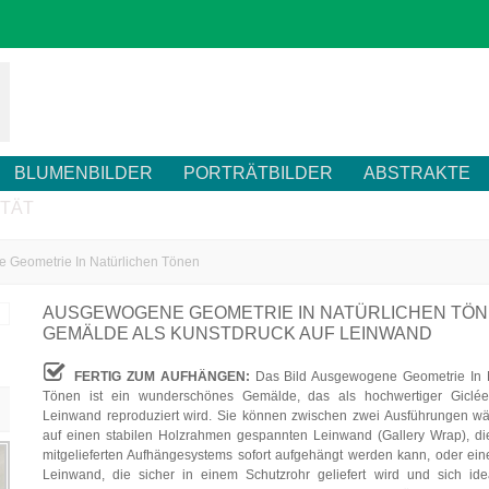
BLUMENBILDER
PORTRÄTBILDER
ABSTRAKTE
ITÄT
 Geometrie In Natürlichen Tönen
AUSGEWOGENE GEOMETRIE IN NATÜRLICHEN TÖ
GEMÄLDE ALS KUNSTDRUCK AUF LEINWAND
FERTIG ZUM AUFHÄNGEN:
Das Bild Ausgewogene Geometrie In N
Tönen ist ein wunderschönes Gemälde, das als hochwertiger Giclée
Leinwand reproduziert wird. Sie können zwischen zwei Ausführungen wä
auf einen stabilen Holzrahmen gespannten Leinwand (Gallery Wrap), d
mitgelieferten Aufhängesystems sofort aufgehängt werden kann, oder eine
Leinwand, die sicher in einem Schutzrohr geliefert wird und sich ide