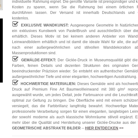
individuelle Rahmung eignet. Die gerollte Variante ist preisgünstiger und 
Kosten zu sparen, wenn Sie die Rahmung bei einem örtlichen F
durchführen lassen. Der Versand ist innerhalb Deutschlands und Ö
kostenlos.
EXKLUSIVE WANDKUNST:
Ausgewogene Geometrie In Natürlichen
ein exklusives Kunstwerk von PastelBrush und ausschließlich über di
erhältlich. Dieses Motiv ist bei keinem anderen Anbieter von Wand
Leinwandbildern erhältlich und ist damit die ideale Wahl für alle, die au
nach einer außergewöhnlichen und stilvollen Wanddekoration a
Massenproduktionen sind.
GEMÄLDE-EFFEKT:
Der Giclée-Druck in Museumsqualität gibt die
Farben, feinen Details und dezenten Strukturen des originalen Ge
beeindruckender Präzision wieder. So entsteht ein authentischer Gemälde
außergewöhnlicher Tiefe und einer eleganten, hochwertigen Ausstrahlung.
HOCHWERTIGE MATERIALIEN:
Dieses Gemälde wird als hochwerti
Druck auf Premium Fine Art Baumwollleinwand mit 380 g/m² reprodu
ausgewählt wurde, um jedes Detail, jede Farbnuance und die Leuchtkraft
optimal zur Geltung zu bringen. Die Oberfläche wird mit einem schütze
versiegelt, das die Farbbrillanz langfristig bewahrt. Hochwertige Mate
professionelle Verarbeitung sorgen für einen eleganten, langlebigen Lei
der sowohl moderne als auch klassische Wohnräume stilvoll ergänzt. E
mehr über die Qualität und Herstellung unserer Giclée-Drucke aus der
GEOMETRISCHE ABSTRAKTE BILDER
--
HIER ENTDECKEN
>>