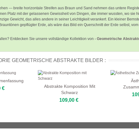
sehen — breite horizontale Streifen aus Braun und Sand nehmen das untere Regist
nen Platz mit der gelassenen Gewissheit von Dingen, die immer wussten, wo sie h
nzige Gewicht, das alles andere in seiner Leichtigkeit verankert. Ein kleiner Berns
rauntönen gepflügter Erde, als wäre das Bild ein Querschnitt der Erde selbst, v
llen? Entdecken Sie unsere vollständige Kollektion von
- Geometrische Abstrakt
RIE GEOMETRISCHE ABSTRAKTE BILDER :
mmenfassung
Äst
Abstrakte Komposition Mit
Zusamm
 €
Schwarz
10
109,00 €