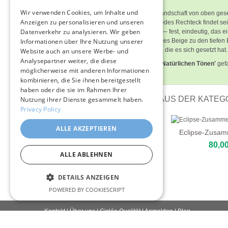
Bildbeschreibung
ITALIAN
Wir verwenden Cookies, um Inhalte und
Die Komposition legt sich hin wie eine Landschaft von oben ge
Anzeigen zu personalisieren und unseren
GERMAN
Creme und Leinen darüber aufsteigen, jedes Rechteck findet sei
Datenverkehr zu analysieren. Wir geben
abgerundet, hält das Auge wie ein Stein — fest, eindeutig, das ei
FRENCH
bewegt sich von kühlem Weiß über warmes Beige zu den tiefen B
Informationen über Ihre Nutzung unserer
vollkommen im Frieden mit den Grenzen, die es sich gesetzt hat.
Website auch an unsere Werbe- und
SPANISH
Analysepartner weiter, die diese
Hat Ihnen
'Ausgewogene Geometrie In Natürlichen Tönen'
gefa
möglicherweise mit anderen Informationen
Raum auf PastelBrush inspirieren.
kombinieren, die Sie ihnen bereitgestellt
haben oder die sie im Rahmen Ihrer
WEITERE LEINWANDBILDER AUS DER KATEGO
Nutzung ihrer Dienste gesammelt haben.
Privacy Policy
ALLE AKZEPTIEREN
Lebhafte Zusammenfassung
Eclipse-Zusa
109,00 €
80,00
ALLE ABLEHNEN
DETAILS ANZEIGEN
POWERED BY COOKIESCRIPT
Kontakt
|
Über uns
|
Giclée Qualität
|
Anmelden
|
Blog
Lieferbedingungen
|
Rückgaberecht
|
Datenschutzrichtlinie