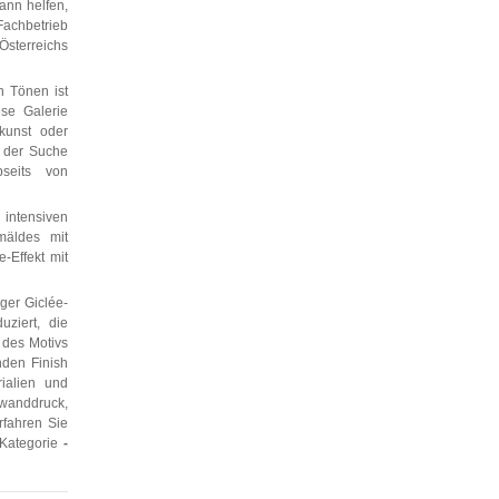
kann helfen,
achbetrieb
sterreichs
 Tönen ist
ese Galerie
kunst oder
f der Suche
bseits von
 intensiven
mäldes mit
-Effekt mit
ger Giclée-
ziert, die
 des Motivs
nden Finish
rialien und
nwanddruck,
rfahren Sie
 Kategorie
-