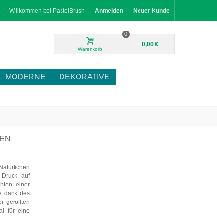
Willkommen bei PastelBrush
Anmelden
Neuer Kunde
0
0,00 €
Warenkorb
MODERNE
DEKORATIVE
NEN
atürlichen
-Druck auf
hlen: einer
ie dank des
r gerollten
al für eine