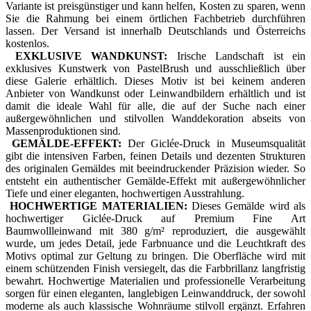
Variante ist preisgünstiger und kann helfen, Kosten zu sparen, wenn
Sie die Rahmung bei einem örtlichen Fachbetrieb durchführen
lassen. Der Versand ist innerhalb Deutschlands und Österreichs
kostenlos.
EXKLUSIVE WANDKUNST:
Irische Landschaft ist ein
exklusives Kunstwerk von PastelBrush und ausschließlich über
diese Galerie erhältlich. Dieses Motiv ist bei keinem anderen
Anbieter von Wandkunst oder Leinwandbildern erhältlich und ist
damit die ideale Wahl für alle, die auf der Suche nach einer
außergewöhnlichen und stilvollen Wanddekoration abseits von
Massenproduktionen sind.
GEMÄLDE-EFFEKT:
Der Giclée-Druck in Museumsqualität
gibt die intensiven Farben, feinen Details und dezenten Strukturen
des originalen Gemäldes mit beeindruckender Präzision wieder. So
entsteht ein authentischer Gemälde-Effekt mit außergewöhnlicher
Tiefe und einer eleganten, hochwertigen Ausstrahlung.
HOCHWERTIGE MATERIALIEN:
Dieses Gemälde wird als
hochwertiger Giclée-Druck auf Premium Fine Art
Baumwollleinwand mit 380 g/m² reproduziert, die ausgewählt
wurde, um jedes Detail, jede Farbnuance und die Leuchtkraft des
Motivs optimal zur Geltung zu bringen. Die Oberfläche wird mit
einem schützenden Finish versiegelt, das die Farbbrillanz langfristig
bewahrt. Hochwertige Materialien und professionelle Verarbeitung
sorgen für einen eleganten, langlebigen Leinwanddruck, der sowohl
moderne als auch klassische Wohnräume stilvoll ergänzt. Erfahren