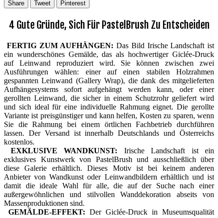
Share
Tweet
Pinterest
4 Gute Gründe, Sich Für PastelBrush Zu Entscheiden
FERTIG ZUM AUFHÄNGEN:
Das Bild Irische Landschaft ist
ein wunderschönes Gemälde, das als hochwertiger Giclée-Druck
auf Leinwand reproduziert wird. Sie können zwischen zwei
Ausführungen wählen: einer auf einen stabilen Holzrahmen
gespannten Leinwand (Gallery Wrap), die dank des mitgelieferten
Aufhängesystems sofort aufgehängt werden kann, oder einer
gerollten Leinwand, die sicher in einem Schutzrohr geliefert wird
und sich ideal für eine individuelle Rahmung eignet. Die gerollte
Variante ist preisgünstiger und kann helfen, Kosten zu sparen, wenn
Sie die Rahmung bei einem örtlichen Fachbetrieb durchführen
lassen. Der Versand ist innerhalb Deutschlands und Österreichs
kostenlos.
EXKLUSIVE WANDKUNST:
Irische Landschaft ist ein
exklusives Kunstwerk von PastelBrush und ausschließlich über
diese Galerie erhältlich. Dieses Motiv ist bei keinem anderen
Anbieter von Wandkunst oder Leinwandbildern erhältlich und ist
damit die ideale Wahl für alle, die auf der Suche nach einer
außergewöhnlichen und stilvollen Wanddekoration abseits von
Massenproduktionen sind.
GEMÄLDE-EFFEKT:
Der Giclée-Druck in Museumsqualität