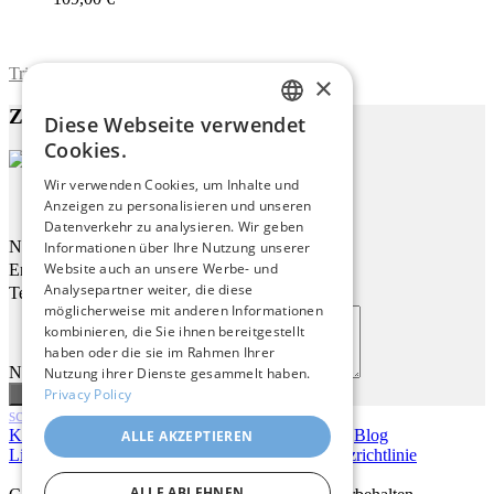
Trimite formularul
×
Zu diesem Werk
Diese Webseite verwendet
ENGLISH
Cookies.
ITALIAN
Wir verwenden Cookies, um Inhalte und
Irische Landschaft
Anzeigen zu personalisieren und unseren
GERMAN
Datenverkehr zu analysieren. Wir geben
FRENCH
Name
Informationen über Ihre Nutzung unserer
Website auch an unsere Werbe- und
Email
SPANISH
Analysepartner weiter, die diese
Telefon
möglicherweise mit anderen Informationen
kombinieren, die Sie ihnen bereitgestellt
haben oder die sie im Rahmen Ihrer
Nachricht
Nutzung ihrer Dienste gesammelt haben.
Privacy Policy
scroll
Kontakt
|
Über uns
|
Giclée Qualität
|
Anmelden
|
Blog
ALLE AKZEPTIEREN
Lieferbedingungen
|
Rückgaberecht
|
Datenschutzrichtlinie
ALLE ABLEHNEN