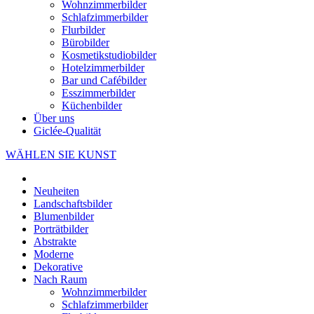
Wohnzimmerbilder
Schlafzimmerbilder
Flurbilder
Bürobilder
Kosmetikstudiobilder
Hotelzimmerbilder
Bar und Cafébilder
Esszimmerbilder
Küchenbilder
Über uns
Giclée-Qualität
WÄHLEN SIE KUNST
Neuheiten
Landschaftsbilder
Blumenbilder
Porträtbilder
Abstrakte
Moderne
Dekorative
Nach Raum
Wohnzimmerbilder
Schlafzimmerbilder