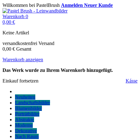
Willkommen bei PastelBrush
Anmelden
Neuer Kunde
Warenkorb
0
0,00 €
Keine Artikel
versandkostenfrei
Versand
0,00 €
Gesamt
Warenkorb anzeigen
Das Werk wurde zu Ihrem Warenkorb hinzugefügt.
Einkauf fortsetzen
Kásse
Neuheiten
Landschaftsbilder
Blumenbilder
Porträtbilder
Abstrakte
Moderne
Dekorative
Nach Raum