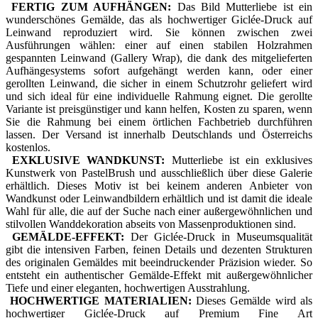
FERTIG ZUM AUFHÄNGEN:
Das Bild Mutterliebe ist ein
wunderschönes Gemälde, das als hochwertiger Giclée-Druck auf
Leinwand reproduziert wird. Sie können zwischen zwei
Ausführungen wählen: einer auf einen stabilen Holzrahmen
gespannten Leinwand (Gallery Wrap), die dank des mitgelieferten
Aufhängesystems sofort aufgehängt werden kann, oder einer
gerollten Leinwand, die sicher in einem Schutzrohr geliefert wird
und sich ideal für eine individuelle Rahmung eignet. Die gerollte
Variante ist preisgünstiger und kann helfen, Kosten zu sparen, wenn
Sie die Rahmung bei einem örtlichen Fachbetrieb durchführen
lassen. Der Versand ist innerhalb Deutschlands und Österreichs
kostenlos.
EXKLUSIVE WANDKUNST:
Mutterliebe ist ein exklusives
Kunstwerk von PastelBrush und ausschließlich über diese Galerie
erhältlich. Dieses Motiv ist bei keinem anderen Anbieter von
Wandkunst oder Leinwandbildern erhältlich und ist damit die ideale
Wahl für alle, die auf der Suche nach einer außergewöhnlichen und
stilvollen Wanddekoration abseits von Massenproduktionen sind.
GEMÄLDE-EFFEKT:
Der Giclée-Druck in Museumsqualität
gibt die intensiven Farben, feinen Details und dezenten Strukturen
des originalen Gemäldes mit beeindruckender Präzision wieder. So
entsteht ein authentischer Gemälde-Effekt mit außergewöhnlicher
Tiefe und einer eleganten, hochwertigen Ausstrahlung.
HOCHWERTIGE MATERIALIEN:
Dieses Gemälde wird als
hochwertiger Giclée-Druck auf Premium Fine Art