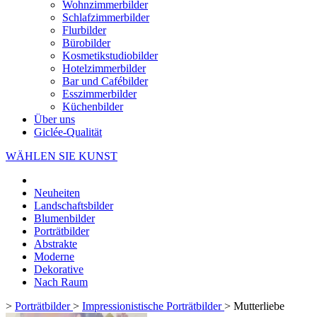
Wohnzimmerbilder
Schlafzimmerbilder
Flurbilder
Bürobilder
Kosmetikstudiobilder
Hotelzimmerbilder
Bar und Cafébilder
Esszimmerbilder
Küchenbilder
Über uns
Giclée-Qualität
WÄHLEN SIE KUNST
Neuheiten
Landschaftsbilder
Blumenbilder
Porträtbilder
Abstrakte
Moderne
Dekorative
Nach Raum
>
Porträtbilder
>
Impressionistische Porträtbilder
>
Mutterliebe