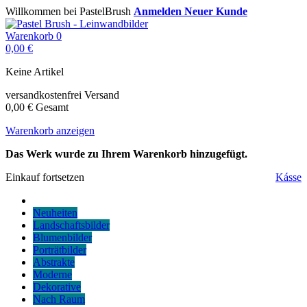
Willkommen bei PastelBrush
Anmelden
Neuer Kunde
Warenkorb
0
0,00 €
Keine Artikel
versandkostenfrei
Versand
0,00 €
Gesamt
Warenkorb anzeigen
Das Werk wurde zu Ihrem Warenkorb hinzugefügt.
Einkauf fortsetzen
Kásse
Neuheiten
Landschaftsbilder
Blumenbilder
Porträtbilder
Abstrakte
Moderne
Dekorative
Nach Raum