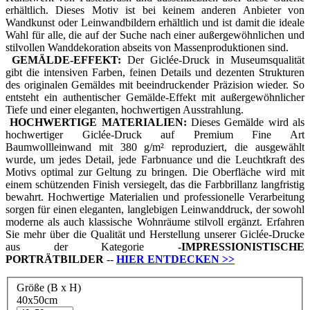
erhältlich. Dieses Motiv ist bei keinem anderen Anbieter von
Wandkunst oder Leinwandbildern erhältlich und ist damit die ideale
Wahl für alle, die auf der Suche nach einer außergewöhnlichen und
stilvollen Wanddekoration abseits von Massenproduktionen sind.
GEMÄLDE-EFFEKT:
Der Giclée-Druck in Museumsqualität
gibt die intensiven Farben, feinen Details und dezenten Strukturen
des originalen Gemäldes mit beeindruckender Präzision wieder. So
entsteht ein authentischer Gemälde-Effekt mit außergewöhnlicher
Tiefe und einer eleganten, hochwertigen Ausstrahlung.
HOCHWERTIGE MATERIALIEN:
Dieses Gemälde wird als
hochwertiger Giclée-Druck auf Premium Fine Art
Baumwollleinwand mit 380 g/m² reproduziert, die ausgewählt
wurde, um jedes Detail, jede Farbnuance und die Leuchtkraft des
Motivs optimal zur Geltung zu bringen. Die Oberfläche wird mit
einem schützenden Finish versiegelt, das die Farbbrillanz langfristig
bewahrt. Hochwertige Materialien und professionelle Verarbeitung
sorgen für einen eleganten, langlebigen Leinwanddruck, der sowohl
moderne als auch klassische Wohnräume stilvoll ergänzt. Erfahren
Sie mehr über die Qualität und Herstellung unserer Giclée-Drucke
aus der Kategorie
-
IMPRESSIONISTISCHE
PORTRÄTBILDER
--
HIER ENTDECKEN
>>
Größe (B x H)
40x50cm