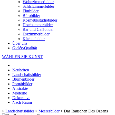
Wohnzimmerbilder
Schlafzimmerbilder
Flurbilder
Bürobilder
Kosmetikstudiobilder
Hotelzimmerbilder
Bar und Cafébilder
Esszimmerbilder
Küchenbilder
Über uns
Giclée-Qualität
WÄHLEN SIE KUNST
Neuheiten
Landschaftsbilder
Blumenbilder
Porträtbilder
Abstrakte
Moderne
Dekorative
Nach Raum
>
Landschaftsbilder
>
Meeresbilder
>
Das Rauschen Des Ozeans