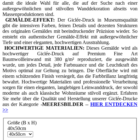
damit die ideale Wahl für alle, die auf der Suche nach einer
außergewöhnlichen und stilvollen Wanddekoration abseits von
Massenproduktionen sind.
GEMÄLDE-EFFEKT:
Der Giclée-Druck in Museumsqualität
gibt die intensiven Farben, feinen Details und dezenten Strukturen
des originalen Gemäldes mit beeindruckender Präzision wieder. So
entsteht ein authentischer Gemälde-Effekt mit außergewöhnlicher
Tiefe und einer eleganten, hochwertigen Ausstrahlung.
HOCHWERTIGE MATERIALIEN:
Dieses Gemälde wird als
hochwertiger Giclée-Druck auf Premium Fine Art
Baumwollleinwand mit 380 g/m² reproduziert, die ausgewählt
wurde, um jedes Detail, jede Farbnuance und die Leuchtkraft des
Motivs optimal zur Geltung zu bringen. Die Oberfläche wird mit
einem schützenden Finish versiegelt, das die Farbbrillanz langfristig
bewahrt. Hochwertige Materialien und professionelle Verarbeitung
sorgen für einen eleganten, langlebigen Leinwanddruck, der sowohl
moderne als auch klassische Wohnräume stilvoll ergänzt. Erfahren
Sie mehr über die Qualität und Herstellung unserer Giclée-Drucke
aus der Kategorie
-
MEERESBILDER
--
HIER ENTDECKEN
>>
Größe (B x H)
40x50cm