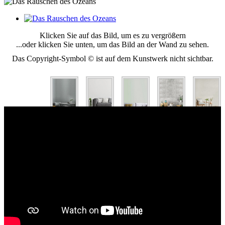
Klicken Sie auf das Bild, um es zu vergrößern
...oder klicken Sie unten, um das Bild an der Wand zu sehen.
Das Copyright-Symbol © ist auf dem Kunstwerk nicht sichtbar.