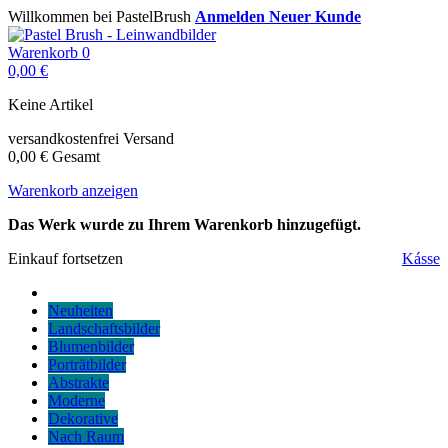
Willkommen bei PastelBrush
Anmelden
Neuer Kunde
Warenkorb
0
0,00 €
Keine Artikel
versandkostenfrei
Versand
0,00 €
Gesamt
Warenkorb anzeigen
Das Werk wurde zu Ihrem Warenkorb hinzugefügt.
Einkauf fortsetzen
Kásse
Neuheiten
Landschaftsbilder
Blumenbilder
Porträtbilder
Abstrakte
Moderne
Dekorative
Nach Raum