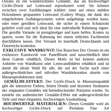
Ozeans ist ein wunderschönes Gemälde, das als hochwertiger
Giclée-Druck auf Leinwand reproduziert wird. Sie können
zwischen zwei Ausführungen wählen: einer auf einen stabilen
Holzrahmen gespannten Leinwand (Gallery Wrap), die dank des
mitgelieferten Aufhängesystems sofort aufgehängt werden kann,
oder einer gerollten Leinwand, die sicher in einem Schutzrohr
geliefert wird und sich ideal für eine individuelle Rahmung eignet.
Die gerollte Variante ist preisgünstiger und kann helfen, Kosten zu
sparen, wenn Sie die Rahmung bei einem örtlichen Fachbetrieb
durchführen lassen. Der Versand ist innerhalb Deutschlands und
Österreichs kostenlos.
EXKLUSIVE WANDKUNST:
Das Rauschen Des Ozeans ist ein
exklusives Kunstwerk von PastelBrush und ausschließlich über
diese Galerie erhältlich. Dieses Motiv ist bei keinem anderen
Anbieter von Wandkunst oder Leinwandbildern erhältlich und ist
damit die ideale Wahl für alle, die auf der Suche nach einer
außergewöhnlichen und stilvollen Wanddekoration abseits von
Massenproduktionen sind.
GEMÄLDE-EFFEKT:
Der Giclée-Druck in Museumsqualität
gibt die intensiven Farben, feinen Details und dezenten Strukturen
des originalen Gemäldes mit beeindruckender Präzision wieder. So
entsteht ein authentischer Gemälde-Effekt mit außergewöhnlicher
Tiefe und einer eleganten, hochwertigen Ausstrahlung.
HOCHWERTIGE MATERIALIEN:
Dieses Gemälde wird als
hochwertiger Giclée-Druck auf Premium Fine Art