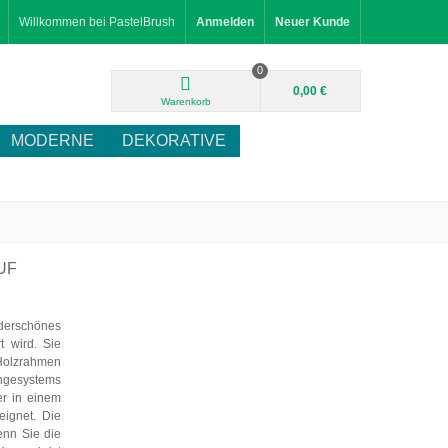
Willkommen bei PastelBrush
Anmelden
Neuer Kunde
0
0,00 €
Warenkorb
MODERNE
DEKORATIVE
UF
nderschönes
t wird. Sie
Holzrahmen
ängesystems
er in einem
eignet. Die
enn Sie die