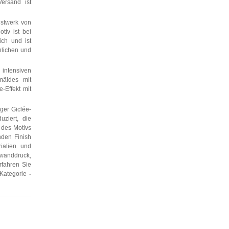
ersand ist
nstwerk von
tiv ist bei
ch und ist
nlichen und
 intensiven
mäldes mit
-Effekt mit
ger Giclée-
ziert, die
 des Motivs
nden Finish
rialien und
nwanddruck,
rfahren Sie
 Kategorie
-