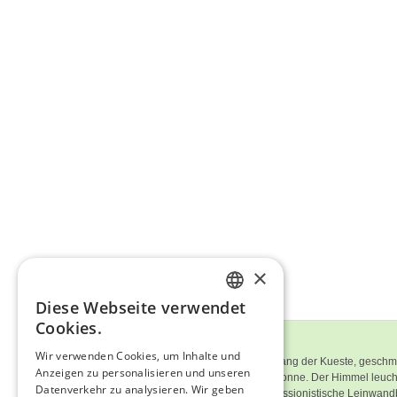
×
Diese Webseite verwendet
ENGLISH
Cookies.
Bildbeschreibung
ITALIAN
Wir verwenden Cookies, um Inhalte und
Sanfte goldene Duenen ziehen sich entlang der Kueste, geschm
Anzeigen zu personalisieren und unseren
GERMAN
dem warmen Licht der untergehenden Sonne. Der Himmel leuchtet
Datenverkehr zu analysieren. Wir geben
Gleichgewicht voller Ruhe. Dieses impressionistische Leinwandbi