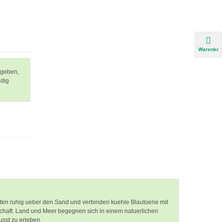
Warenkor
ugeben,
ndig
ten ruhig ueber den Sand und verbinden kuehle Blautoene mit
chaft. Land und Meer begegnen sich in einem natuerlichen
usst zu erleben.