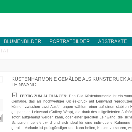
BLUMENBILDER
PORTRÄTBILDER
ABSTRAKTE
ITÄT
KÜSTENHARMONIE GEMÄLDE ALS KUNSTDRUCK A
LEINWAND
FERTIG ZUM AUFHÄNGEN:
Das Bild Küstenharmonie ist ein wu
Gemälde, das als hochwertiger Giclée-Druck auf Leinwand reproduzier
können zwischen zwei Ausführungen wählen: einer auf einen stabilen 
gespannten Leinwand (Gallery Wrap), die dank des mitgelieferten Aufh
sofort aufgehängt werden kann, oder einer gerollten Leinwand, die sich
Schutzrohr geliefert wird und sich ideal für eine individuelle Rahmung 
gerollte Variante ist preisgünstiger und kann helfen, Kosten zu sparen, w