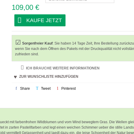
109,00 €
KAUFE JETZT
Sorgenfreier Kauf
: Sie haben 14 Tage Zeit, Ihre Bestellung zurückz
wenn Sie nach dem Öffnen des Pakets mit der Druckqualität nicht vollstä
zufrieden sind.
ICH BRAUCHE WEITERE INFORMATIONEN
ZUR WUNSCHLISTE HINZUFÜGEN
Share
Tweet
Pinterest
ueckt mit farbenfrohen Wildblumen und vom Wind bewegtem Gras. Die Wellen glei
 in zarten Pastellfarben und legt einen weichen Schimmer ueber die stille Lands
ld vermittelt Gelassenheit und laedt dazu ein, die leise Schoenheit der Natur bew