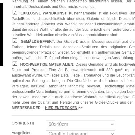
Rahmung bei einem örtlichen Fachbetrieb durchführen lassen. Der V
innerhalb Deutschlands und Österreichs kostenlos.
EXKLUSIVE WANDKUNST:
Küstenharmonie ist ein exklusives Ku
PastelBrush und ausschließlich über diese Galerie erhältlich. Dieses Mo
keinem anderen Anbieter von Wandkunst oder Leinwandbildern erhältli
damit die ideale Wahl für alle, die auf der Suche nach einer außergewöh
stilvollen Wanddekoration abseits von Massenproduktionen sind.
GEMÄLDE-EFFEKT:
Der Giclée-Druck in Museumsqualität gibt die
Farben, feinen Details und dezenten Strukturen des originalen Ge
beeindruckender Präzision wieder. So entsteht ein authentischer Gemälde
außergewöhnlicher Tiefe und einer eleganten, hochwertigen Ausstrahlung.
HOCHWERTIGE MATERIALIEN:
Dieses Gemälde wird als hochwerti
Druck auf Premium Fine Art Baumwollleinwand mit 380 g/m² reprodu
ausgewählt wurde, um jedes Detail, jede Farbnuance und die Leuchtkraft
optimal zur Geltung zu bringen. Die Oberfläche wird mit einem schütze
versiegelt, das die Farbbrillanz langfristig bewahrt. Hochwertige Mate
professionelle Verarbeitung sorgen für einen eleganten, langlebigen Lei
der sowohl moderne als auch klassische Wohnräume stilvoll ergänzt. E
mehr über die Qualität und Herstellung unserer Giclée-Drucke aus der
MEERESBILDER
--
HIER ENTDECKEN
>>
Größe (B x H)
Ausgeliefert