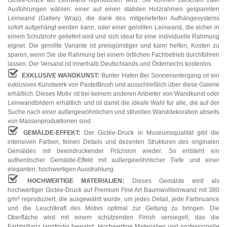
Ausführungen wählen: einer auf einen stabilen Holzrahmen gespannten
Leinwand (Gallery Wrap), die dank des mitgelieferten Aufhängesystems
sofort aufgehängt werden kann, oder einer gerollten Leinwand, die sicher in
einem Schutzrohr geliefert wird und sich ideal für eine individuelle Rahmung
eignet. Die gerollte Variante ist preisgünstiger und kann helfen, Kosten zu
sparen, wenn Sie die Rahmung bei einem örtlichen Fachbetrieb durchführen
lassen. Der Versand ist innerhalb Deutschlands und Österreichs kostenlos.
EXKLUSIVE WANDKUNST:
Bunter Hafen Bei Sonnenuntergang ist ein
exklusives Kunstwerk von PastelBrush und ausschließlich über diese Galerie
erhältlich. Dieses Motiv ist bei keinem anderen Anbieter von Wandkunst oder
Leinwandbildern erhältlich und ist damit die ideale Wahl für alle, die auf der
Suche nach einer außergewöhnlichen und stilvollen Wanddekoration abseits
von Massenproduktionen sind.
GEMÄLDE-EFFEKT:
Der Giclée-Druck in Museumsqualität gibt die
intensiven Farben, feinen Details und dezenten Strukturen des originalen
Gemäldes mit beeindruckender Präzision wieder. So entsteht ein
authentischer Gemälde-Effekt mit außergewöhnlicher Tiefe und einer
eleganten, hochwertigen Ausstrahlung.
HOCHWERTIGE MATERIALIEN:
Dieses Gemälde wird als
hochwertiger Giclée-Druck auf Premium Fine Art Baumwollleinwand mit 380
g/m² reproduziert, die ausgewählt wurde, um jedes Detail, jede Farbnuance
und die Leuchtkraft des Motivs optimal zur Geltung zu bringen. Die
Oberfläche wird mit einem schützenden Finish versiegelt, das die
Farbbrillanz langfristig bewahrt. Hochwertige Materialien und professionelle