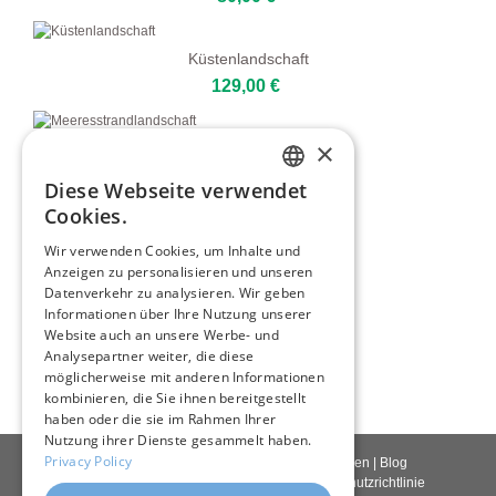
Küstenlandschaft
129,00 €
×
Meeresstrandlandschaft
80,00 €
Diese Webseite verwendet
ENGLISH
Cookies.
ITALIAN
Fischer Auf Dem Meer
Wir verwenden Cookies, um Inhalte und
80,00 €
Anzeigen zu personalisieren und unseren
GERMAN
Datenverkehr zu analysieren. Wir geben
FRENCH
Informationen über Ihre Nutzung unserer
Weiter Horizont
Website auch an unsere Werbe- und
SPANISH
80,00 €
Analysepartner weiter, die diese
möglicherweise mit anderen Informationen
kombinieren, die Sie ihnen bereitgestellt
haben oder die sie im Rahmen Ihrer
Nutzung ihrer Dienste gesammelt haben.
Privacy Policy
Kontakt
|
Über uns
|
Giclée Qualität
|
Anmelden
|
Blog
Lieferbedingungen
|
Rückgaberecht
|
Datenschutzrichtlinie