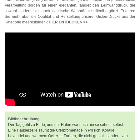
Verarbeitung sorgen für einen eleganten, langlebigen Leinwanddruck, der
sowohl moderne als auch klassische Wohnräume stilvoll ergänzt. Erfahren
Sie mehr über die Qualität und Herstellung unserer Giclée-Drucke aus der
Kategorie meeresbilder -:
HIER ENTDECKEN
>>
Bildbeschreibung
Der Tag geht zu Ende, und der Hafen war noch nie so sehr er selbst.
Eine Häuserzeile säumt die Uferpromenade in Pfirsich, Koralle,
Lavendel und warmem Ocker — Farben, die nicht gemalt, sondern von