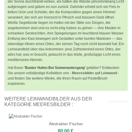
der Sonne durchtränkt wirken, als hätten die Wände jahrzehntelang Licht
aufgesogen und gäben es nun zurück. Dahinter erhebt sich ein Fels in
tiefem Grün und Schiefer, der die Komposition gegen einen Himmel
verankert, der sich am Horizont in Pfirsich und blassem Gold öffnet.
Weiße Segelboote liegen im Hafen mit der Stille von Dingen, die
angekommen sind und es nicht eilig haben zu gehen — ihre Masten in
schlanken Senkrechten, ihre Spiegelungen im leuchtend blauen Wasser.
Entlang des Kais bewegen sich Gestalten unter bunten Markisen — das
lebendige Atmen eines Ortes, der seinen Tag noch nicht beendet hat. Ein
Leinwandbild über das Ankommen: jene Zufriedenheit eines Ortes, der
alles hat, was er braucht, getaucht in das letzte, großzügige Licht eines
mediterranen Abends.
Hat Ihnen
'Bunter Hafen Bei Sonnenuntergang'
gefallen? Entdecken
Sie unsere vollständige Kollektion von
- Meeresbilder auf Leinwand
-
und finden Sie weitere Werke, die Ihren Raum auf PastelBrush
inspirieren.
WEITERE LEINWANDBILDER AUS DER
KATEGORIE MEERESBILDER :
Abstrakter Fischer
80,00 €