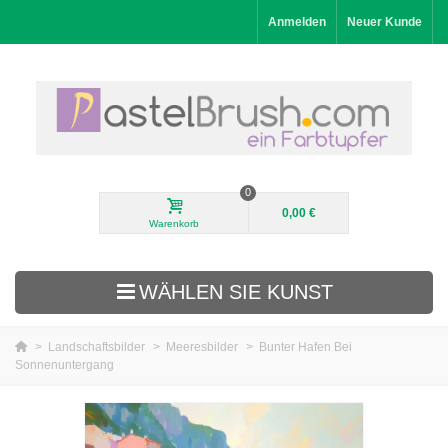
Anmelden
Neuer Kunde
0
0,00 €
Warenkorb
WÄHLEN SIE KUNST
>
Landschaftsbilder
>
Meeresbilder
>
Bunter Hafen Bei
Sonnenuntergang
Neuheiten
Landschaftsbilder