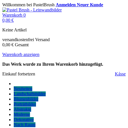
Willkommen bei PastelBrush
Anmelden
Neuer Kunde
Warenkorb
0
0,00 €
Keine Artikel
versandkostenfrei
Versand
0,00 €
Gesamt
Warenkorb anzeigen
Das Werk wurde zu Ihrem Warenkorb hinzugefügt.
Einkauf fortsetzen
Kásse
Neuheiten
Landschaftsbilder
Blumenbilder
Porträtbilder
Abstrakte
Moderne
Dekorative
Nach Raum