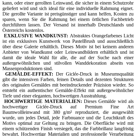
kann, oder einer gerollten Leinwand, die sicher in einem Schutzrohr
geliefert wird und sich ideal für eine individuelle Rahmung eignet.
Die gerollte Variante ist preisgünstiger und kann helfen, Kosten zu
sparen, wenn Sie die Rahmung bei einem örtlichen Fachbetrieb
durchführen lassen. Der Versand ist innerhalb Deutschlands und
Österreichs kostenlos.
EXKLUSIVE WANDKUNST:
Abstraktes Orangefarbenes Licht
ist ein exklusives Kunstwerk von PastelBrush und ausschließlich
über diese Galerie erhältlich. Dieses Motiv ist bei keinem anderen
Anbieter von Wandkunst oder Leinwandbildern erhältlich und ist
damit die ideale Wahl für alle, die auf der Suche nach einer
außergewöhnlichen und stilvollen Wanddekoration abseits von
Massenproduktionen sind.
GEMÄLDE-EFFEKT:
Der Giclée-Druck in Museumsqualität
gibt die intensiven Farben, feinen Details und dezenten Strukturen
des originalen Gemäldes mit beeindruckender Präzision wieder. So
entsteht ein authentischer Gemälde-Effekt mit außergewöhnlicher
Tiefe und einer eleganten, hochwertigen Ausstrahlung.
HOCHWERTIGE MATERIALIEN:
Dieses Gemälde wird als
hochwertiger Giclée-Druck auf Premium Fine Art
Baumwollleinwand mit 380 g/m² reproduziert, die ausgewählt
wurde, um jedes Detail, jede Farbnuance und die Leuchtkraft des
Motivs optimal zur Geltung zu bringen. Die Oberfläche wird mit
einem schützenden Finish versiegelt, das die Farbbrillanz langfristig
bewahrt. Hochwertige Materialien und professionelle Verarbeitung