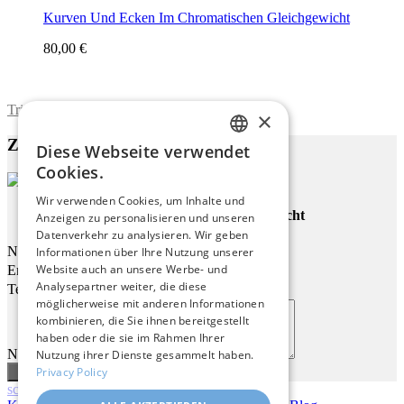
Kurven Und Ecken Im Chromatischen Gleichgewicht
80,00 €
Trimite formularul
×
Zu diesem Werk
Diese Webseite verwendet
ENGLISH
Cookies.
ITALIAN
Wir verwenden Cookies, um Inhalte und
Abstraktes Orangefarbenes Licht
Anzeigen zu personalisieren und unseren
GERMAN
Datenverkehr zu analysieren. Wir geben
FRENCH
Name
Informationen über Ihre Nutzung unserer
Website auch an unsere Werbe- und
Email
SPANISH
Analysepartner weiter, die diese
Telefon
möglicherweise mit anderen Informationen
kombinieren, die Sie ihnen bereitgestellt
haben oder die sie im Rahmen Ihrer
Nachricht
Nutzung ihrer Dienste gesammelt haben.
Privacy Policy
scroll