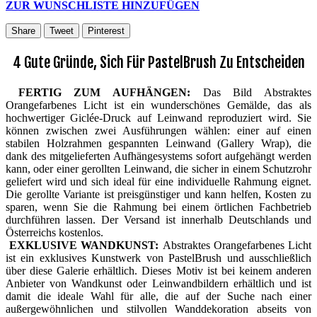
ZUR WUNSCHLISTE HINZUFÜGEN
Share
Tweet
Pinterest
4 Gute Gründe, Sich Für PastelBrush Zu Entscheiden
FERTIG ZUM AUFHÄNGEN:
Das Bild Abstraktes
Orangefarbenes Licht ist ein wunderschönes Gemälde, das als
hochwertiger Giclée-Druck auf Leinwand reproduziert wird. Sie
können zwischen zwei Ausführungen wählen: einer auf einen
stabilen Holzrahmen gespannten Leinwand (Gallery Wrap), die
dank des mitgelieferten Aufhängesystems sofort aufgehängt werden
kann, oder einer gerollten Leinwand, die sicher in einem Schutzrohr
geliefert wird und sich ideal für eine individuelle Rahmung eignet.
Die gerollte Variante ist preisgünstiger und kann helfen, Kosten zu
sparen, wenn Sie die Rahmung bei einem örtlichen Fachbetrieb
durchführen lassen. Der Versand ist innerhalb Deutschlands und
Österreichs kostenlos.
EXKLUSIVE WANDKUNST:
Abstraktes Orangefarbenes Licht
ist ein exklusives Kunstwerk von PastelBrush und ausschließlich
über diese Galerie erhältlich. Dieses Motiv ist bei keinem anderen
Anbieter von Wandkunst oder Leinwandbildern erhältlich und ist
damit die ideale Wahl für alle, die auf der Suche nach einer
außergewöhnlichen und stilvollen Wanddekoration abseits von