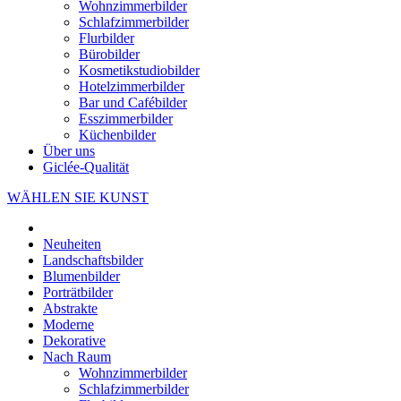
Wohnzimmerbilder
Schlafzimmerbilder
Flurbilder
Bürobilder
Kosmetikstudiobilder
Hotelzimmerbilder
Bar und Cafébilder
Esszimmerbilder
Küchenbilder
Über uns
Giclée-Qualität
WÄHLEN SIE KUNST
Neuheiten
Landschaftsbilder
Blumenbilder
Porträtbilder
Abstrakte
Moderne
Dekorative
Nach Raum
Wohnzimmerbilder
Schlafzimmerbilder