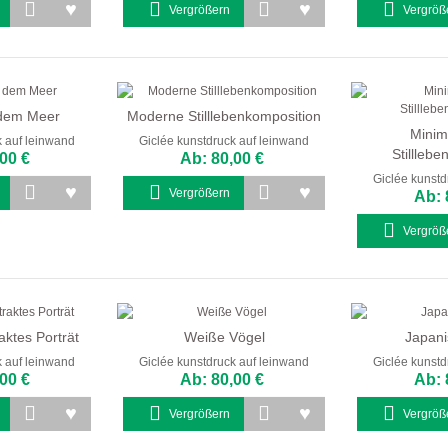
Vergrößern
Vergröß
 dem Meer
Moderne Stilllebenkomposition
Minim
k auf leinwand
Giclée kunstdruck auf leinwand
Stillleb
00 €
Ab: 80,00 €
Giclée kunstd
Vergrößern
Ab: 
Vergröß
aktes Porträt
Weiße Vögel
Japani
k auf leinwand
Giclée kunstdruck auf leinwand
Giclée kunstd
00 €
Ab: 80,00 €
Ab: 
Vergrößern
Vergröß