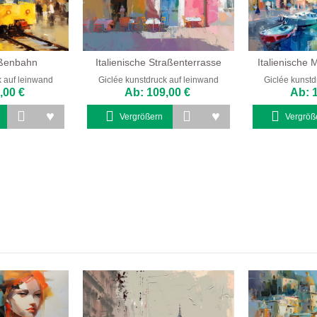
aßenbahn
Italienische Straßenterrasse
Italienische
k auf leinwand
Giclée kunstdruck auf leinwand
Giclée kunstd
,00 €
Ab: 109,00 €
Ab: 
Vergrößern
Vergröß