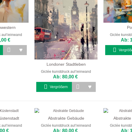
hwestern
Po
k auf leinwand
Giclée kunstd
,00 €
Ab: 
Vergröß
Londoner Stadtleben
Giclée kunstdruck auf leinwand
Ab: 80,00 €
Vergrößern
Küstenstadt
Abstrakte Gebäude
Abstrakte
k auf leinwand
Giclée kunstdruck auf leinwand
Giclée kunstd
00 €
Ab: 80,00 €
Ab: 