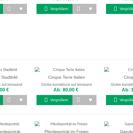
Vergrößern
Vergröß
 Stadtbild
Cinque Terre Italien
Cinq
k auf leinwand
Giclée kunstdruck auf leinwand
Giclée kunstd
00 €
Ab: 80,00 €
Ab: 
Vergrößern
Vergröß
erdeporträt
Pferdeporträt im Freien
Ganzkö