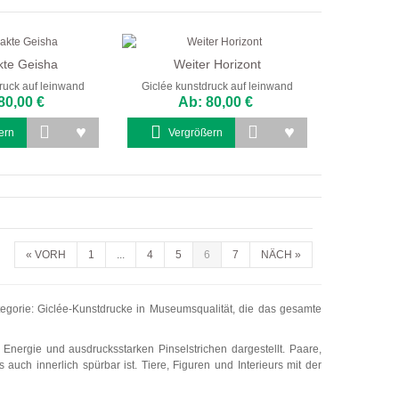
kte Geisha
Weiter Horizont
ruck auf leinwand
Giclée kunstdruck auf leinwand
80,00 €
Ab: 80,00 €
ern
Vergrößern
«
VORH
1
...
4
5
6
7
NÄCH
»
tegorie: Giclée-Kunstdrucke in Museumsqualität, die das gesamte
Energie und ausdrucksstarken Pinselstrichen dargestellt. Paare,
ch innerlich spürbar ist. Tiere, Figuren und Interieurs mit der