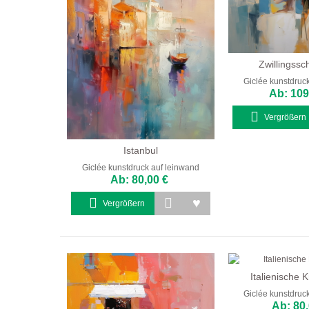
Zwillingssc
Giclée kunstdruc
Ab: 109
Vergrößern
Istanbul
Giclée kunstdruck auf leinwand
Ab: 80,00 €
Vergrößern
Italienische 
Giclée kunstdruc
Ab: 80,