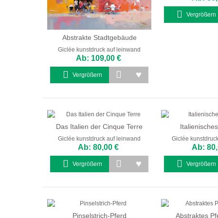
Vergrößern
Abstrakte Stadtgebäude
Giclée kunstdruck auf leinwand
Ab: 109,00 €
Vergrößern
Das Italien der Cinque Terre
Italienisches
Giclée kunstdruck auf leinwand
Giclée kunstdruc
Ab: 80,00 €
Ab: 80,
Vergrößern
Vergrößern
Pinselstrich-Pferd
Abstraktes Pf