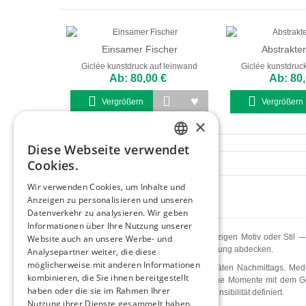
Einsamer Fischer
Abstrakter
Giclée kunstdruck auf leinwand
Giclée kunstdruc
Ab: 80,00 €
Ab: 80,
Vergrößern
Vergrößern
×
Diese Webseite verwendet
ENGLISH
Cookies.
ITALIAN
Wir verwenden Cookies, um Inhalte und
Anzeigen zu personalisieren und unseren
GERMAN
Datenverkehr zu analysieren. Wir geben
FRENCH
Informationen über Ihre Nutzung unserer
Moderne Kunst gehört nicht zu einem einzigen Motiv oder Stil —
Website auch an unsere Werbe- und
SPANISH
Spektrum zeitgenössischer visueller Erfahrung abdecken.
Analysepartner weiter, die diese
möglicherweise mit anderen Informationen
Stadtstraßen im besonderen Licht des späten Nachmittags. Medit
kombinieren, die Sie ihnen bereitgestellt
Musiker, Kaffeehausszenen — menschliche Momente mit dem Gewich
haben oder die sie im Rahmen Ihrer
Direktheit wiedergegeben, die moderne Sensibilität definiert.
Nutzung ihrer Dienste gesammelt haben.