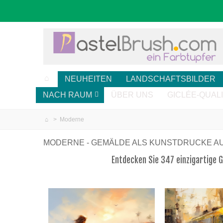
NEUHEITEN
LANDSCHAFTSBILDER
NACH RAUM
ÜBER UNS
GICLÉE-QUAL
>
Moderne
MODERNE - GEMÄLDE ALS KUNSTDRUCKE A
Entdecken Sie 347 einzigartige 