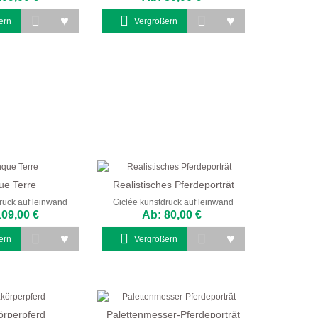
ern
Vergrößern
ue Terre
Realistisches Pferdeporträt
ruck auf leinwand
Giclée kunstdruck auf leinwand
109,00 €
Ab: 80,00 €
ern
Vergrößern
rperpferd
Palettenmesser-Pferdeporträt