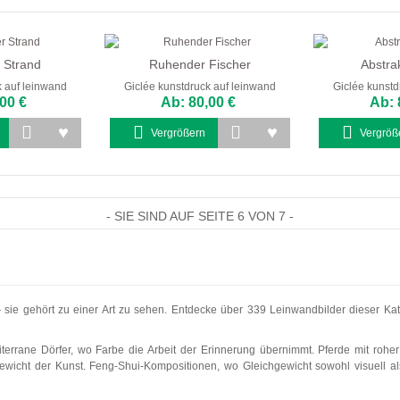
 Strand
Ruhender Fischer
Abstra
k auf leinwand
Giclée kunstdruck auf leinwand
Giclée kunstd
00 €
Ab: 80,00 €
Ab: 
Vergrößern
Vergröß
- SIE SIND AUF SEITE 6 VON 7 -
 sie gehört zu einer Art zu sehen. Entdecke über 339 Leinwandbilder dieser Ka
errane Dörfer, wo Farbe die Arbeit der Erinnerung übernimmt. Pferde mit roher 
t der Kunst. Feng-Shui-Kompositionen, wo Gleichgewicht sowohl visuell als au