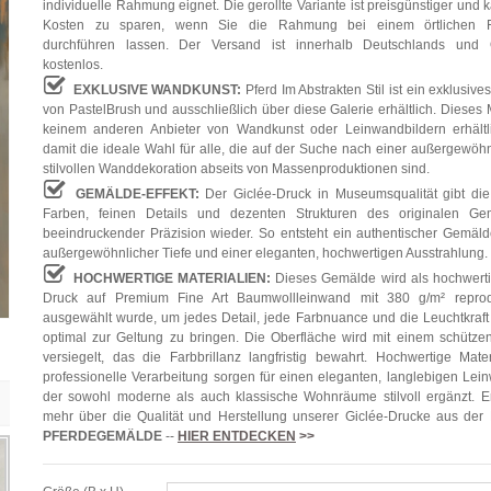
individuelle Rahmung eignet. Die gerollte Variante ist preisgünstiger und 
Kosten zu sparen, wenn Sie die Rahmung bei einem örtlichen F
durchführen lassen. Der Versand ist innerhalb Deutschlands und Ö
kostenlos.
EXKLUSIVE WANDKUNST:
Pferd Im Abstrakten Stil ist ein exklusiv
von PastelBrush und ausschließlich über diese Galerie erhältlich. Dieses M
keinem anderen Anbieter von Wandkunst oder Leinwandbildern erhältli
damit die ideale Wahl für alle, die auf der Suche nach einer außergewöh
stilvollen Wanddekoration abseits von Massenproduktionen sind.
GEMÄLDE-EFFEKT:
Der Giclée-Druck in Museumsqualität gibt die
Farben, feinen Details und dezenten Strukturen des originalen Ge
beeindruckender Präzision wieder. So entsteht ein authentischer Gemälde
außergewöhnlicher Tiefe und einer eleganten, hochwertigen Ausstrahlung.
HOCHWERTIGE MATERIALIEN:
Dieses Gemälde wird als hochwerti
Druck auf Premium Fine Art Baumwollleinwand mit 380 g/m² reprodu
ausgewählt wurde, um jedes Detail, jede Farbnuance und die Leuchtkraft
optimal zur Geltung zu bringen. Die Oberfläche wird mit einem schütze
versiegelt, das die Farbbrillanz langfristig bewahrt. Hochwertige Mate
professionelle Verarbeitung sorgen für einen eleganten, langlebigen Lei
der sowohl moderne als auch klassische Wohnräume stilvoll ergänzt. E
mehr über die Qualität und Herstellung unserer Giclée-Drucke aus der
PFERDEGEMÄLDE
--
HIER ENTDECKEN
>>