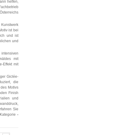
kann helfen,
achbetrieb
sterreichs
es Kunstwerk
otiv ist bei
ch und ist
nlichen und
 intensiven
mäldes mit
-Effekt mit
ger Giclée-
ziert, die
 des Motivs
nden Finish
rialien und
nwanddruck,
rfahren Sie
 Kategorie
-