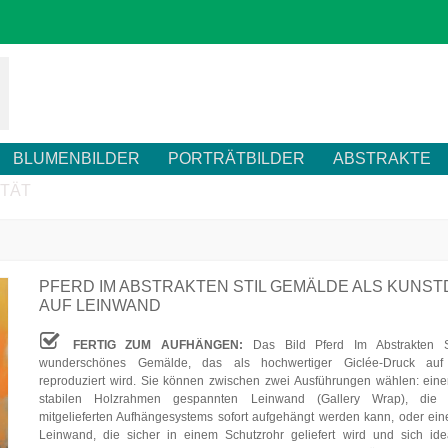
BLUMENBILDER
PORTRÄTBILDER
ABSTRAKTE
ITÄT
PFERD IM ABSTRAKTEN STIL GEMÄLDE ALS KUNS
AUF LEINWAND
FERTIG ZUM AUFHÄNGEN:
Das Bild Pferd Im Abstrakten St
wunderschönes Gemälde, das als hochwertiger Giclée-Druck auf
reproduziert wird. Sie können zwischen zwei Ausführungen wählen: eine
stabilen Holzrahmen gespannten Leinwand (Gallery Wrap), die
mitgelieferten Aufhängesystems sofort aufgehängt werden kann, oder eine
Leinwand, die sicher in einem Schutzrohr geliefert wird und sich ide