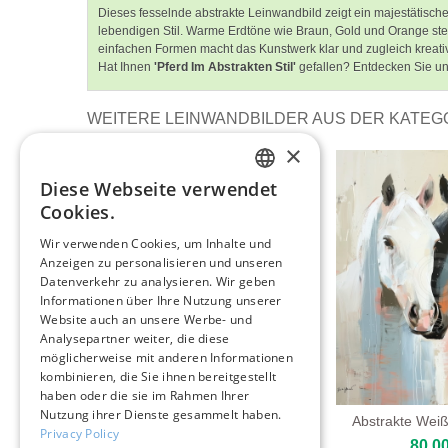
Dieses fesselnde abstrakte Leinwandbild zeigt ein majestätisc
lebendigen Stil. Warme Erdtöne wie Braun, Gold und Orange ste
einfachen Formen macht das Kunstwerk klar und zugleich kreativ.
Hat Ihnen
'Pferd Im Abstrakten Stil'
gefallen? Entdecken Sie un
WEITERE LEINWANDBILDER AUS DER KATEG
×
Diese Webseite verwendet
ENGLISH
Cookies.
ITALIAN
Wir verwenden Cookies, um Inhalte und
Anzeigen zu personalisieren und unseren
GERMAN
Datenverkehr zu analysieren. Wir geben
FRENCH
Informationen über Ihre Nutzung unserer
Website auch an unsere Werbe- und
SPANISH
Analysepartner weiter, die diese
möglicherweise mit anderen Informationen
kombinieren, die Sie ihnen bereitgestellt
haben oder die sie im Rahmen Ihrer
Nutzung ihrer Dienste gesammelt haben.
Majestätisches Pferd In
Abstrakte Wei
Privacy Policy
Bewegung
80,00