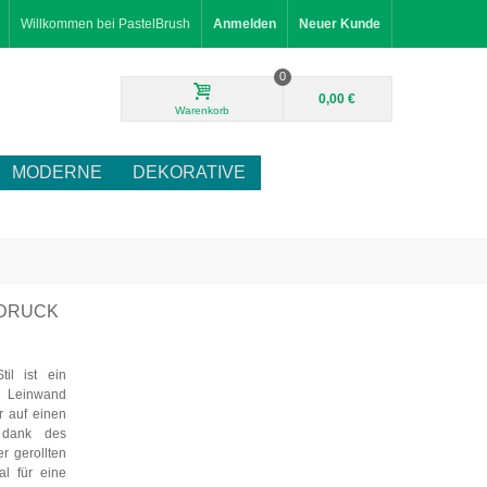
Willkommen bei PastelBrush
Anmelden
Neuer Kunde
0
0,00 €
Warenkorb
MODERNE
DEKORATIVE
TDRUCK
il ist ein
 Leinwand
r auf einen
 dank des
r gerollten
al für eine