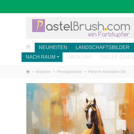
NEUHEITEN
LANDSCHAFTSBILDER
NACH RAUM
ÜBER UNS
GICLÉE-QUAL
>
Moderne
>
Pferdegemälde
>
Pferd Im Abstrakten Stil