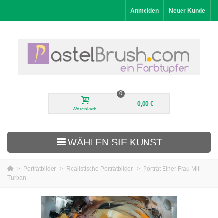
Anmelden
Neuer Kunde
0
0,00 €
Warenkorb
WÄHLEN SIE KUNST
>
Porträtbilder
>
Realistische Porträtbilder
>
Porträt Einer Frau Mit
Turban
Neuheiten
Landschaftsbilder