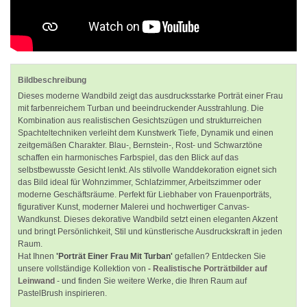
Bildbeschreibung
Dieses moderne Wandbild zeigt das ausdrucksstarke Porträt einer Frau
mit farbenreichem Turban und beeindruckender Ausstrahlung. Die
Kombination aus realistischen Gesichtszügen und strukturreichen
Spachteltechniken verleiht dem Kunstwerk Tiefe, Dynamik und einen
zeitgemäßen Charakter. Blau-, Bernstein-, Rost- und Schwarztöne
schaffen ein harmonisches Farbspiel, das den Blick auf das
selbstbewusste Gesicht lenkt. Als stilvolle Wanddekoration eignet sich
das Bild ideal für Wohnzimmer, Schlafzimmer, Arbeitszimmer oder
moderne Geschäftsräume. Perfekt für Liebhaber von Frauenporträts,
figurativer Kunst, moderner Malerei und hochwertiger Canvas-
Wandkunst. Dieses dekorative Wandbild setzt einen eleganten Akzent
und bringt Persönlichkeit, Stil und künstlerische Ausdruckskraft in jeden
Raum.
Hat Ihnen
'Porträt Einer Frau Mit Turban'
gefallen? Entdecken Sie
unsere vollständige Kollektion von
- Realistische Porträtbilder auf
Leinwand
- und finden Sie weitere Werke, die Ihren Raum auf
PastelBrush inspirieren.