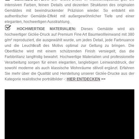
intensiven Farben, feinen Details und dezenten Strukturen des originalen
Gemäldes mit beeindruckender Präzision wieder. So entsteht ein
authentischer Gemälde-Effekt mit außergewöhnlicher Tiefe und einer
eleganten, hochwertigen Ausstrahlung.
HOCHWERTIGE MATERIALIEN:
Dieses Gemälde wird als
hochwertiger Giclée-Druck auf Premium Fine Art Baumwollleinwand mit 380
g/m² reproduziert, die ausgewählt wurde, um jedes Detail, jede Farbnuance
und die Leuchtkraft des Motivs optimal zur Geltung zu bringen. Die
Oberfläche wird mit einem schützenden Finish versiegelt, das die
Farbbrillanz langfristig bewahrt. Hochwertige Materialien und professionelle
Verarbeitung sorgen für einen eleganten, langlebigen Leinwanddruck, der
sowohl moderne als auch klassische Wohnräume stilvoll ergänzt. Erfahren
Sie mehr über die Qualität und Herstellung unserer Giclée-Drucke aus der
Kategorie realistische porträtbilder -:
HIER ENTDECKEN
>>