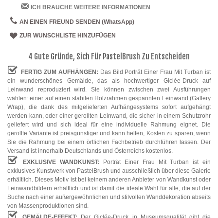
ICH BRAUCHE WEITERE INFORMATIONEN
AN EINEN FREUND SENDEN (WhatsApp)
ZUR WUNSCHLISTE HINZUFÜGEN
4 Gute Gründe, Sich Für PastelBrush Zu Entscheiden
FERTIG ZUM AUFHÄNGEN:
Das Bild Porträt Einer Frau Mit Turban ist
ein wunderschönes Gemälde, das als hochwertiger Giclée-Druck auf
Leinwand reproduziert wird. Sie können zwischen zwei Ausführungen
wählen: einer auf einen stabilen Holzrahmen gespannten Leinwand (Gallery
Wrap), die dank des mitgelieferten Aufhängesystems sofort aufgehängt
werden kann, oder einer gerollten Leinwand, die sicher in einem Schutzrohr
geliefert wird und sich ideal für eine individuelle Rahmung eignet. Die
gerollte Variante ist preisgünstiger und kann helfen, Kosten zu sparen, wenn
Sie die Rahmung bei einem örtlichen Fachbetrieb durchführen lassen. Der
Versand ist innerhalb Deutschlands und Österreichs kostenlos.
EXKLUSIVE WANDKUNST:
Porträt Einer Frau Mit Turban ist ein
exklusives Kunstwerk von PastelBrush und ausschließlich über diese Galerie
erhältlich. Dieses Motiv ist bei keinem anderen Anbieter von Wandkunst oder
Leinwandbildern erhältlich und ist damit die ideale Wahl für alle, die auf der
Suche nach einer außergewöhnlichen und stilvollen Wanddekoration abseits
von Massenproduktionen sind.
GEMÄLDE-EFFEKT:
Der Giclée-Druck in Museumsqualität gibt die