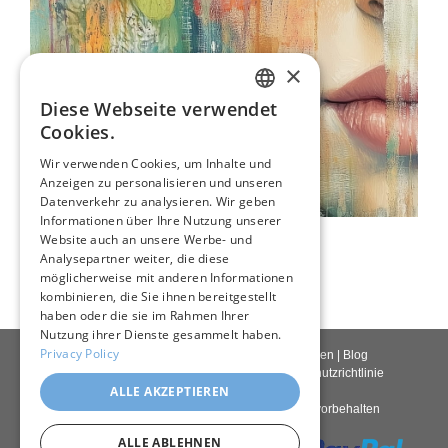
×
Diese Webseite verwendet
ENGLISH
Cookies.
ITALIAN
Wir verwenden Cookies, um Inhalte und
Anzeigen zu personalisieren und unseren
GERMAN
Datenverkehr zu analysieren. Wir geben
FRENCH
Informationen über Ihre Nutzung unserer
Der Blick Einer Frau
Website auch an unsere Werbe- und
SPANISH
109,00 €
Analysepartner weiter, die diese
möglicherweise mit anderen Informationen
kombinieren, die Sie ihnen bereitgestellt
haben oder die sie im Rahmen Ihrer
Nutzung ihrer Dienste gesammelt haben.
Privacy Policy
Kontakt
|
Über uns
|
Giclée Qualität
|
Anmelden
|
Blog
Lieferbedingungen
|
Rückgaberecht
|
Datenschutzrichtlinie
ALLE AKZEPTIEREN
Copyright © 2026
Pastel Brush
– Alle Rechte vorbehalten
ALLE ABLEHNEN