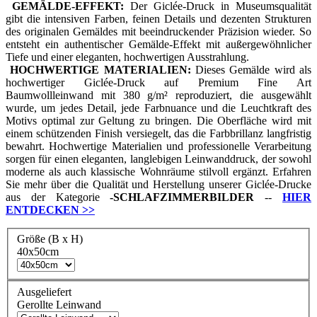
GEMÄLDE-EFFEKT:
Der Giclée-Druck in Museumsqualität
gibt die intensiven Farben, feinen Details und dezenten Strukturen
des originalen Gemäldes mit beeindruckender Präzision wieder. So
entsteht ein authentischer Gemälde-Effekt mit außergewöhnlicher
Tiefe und einer eleganten, hochwertigen Ausstrahlung.
HOCHWERTIGE MATERIALIEN:
Dieses Gemälde wird als
hochwertiger Giclée-Druck auf Premium Fine Art
Baumwollleinwand mit 380 g/m² reproduziert, die ausgewählt
wurde, um jedes Detail, jede Farbnuance und die Leuchtkraft des
Motivs optimal zur Geltung zu bringen. Die Oberfläche wird mit
einem schützenden Finish versiegelt, das die Farbbrillanz langfristig
bewahrt. Hochwertige Materialien und professionelle Verarbeitung
sorgen für einen eleganten, langlebigen Leinwanddruck, der sowohl
moderne als auch klassische Wohnräume stilvoll ergänzt. Erfahren
Sie mehr über die Qualität und Herstellung unserer Giclée-Drucke
aus der Kategorie
-
SCHLAFZIMMERBILDER
--
HIER
ENTDECKEN
>>
Größe (B x H)
40x50cm
Ausgeliefert
Gerollte Leinwand