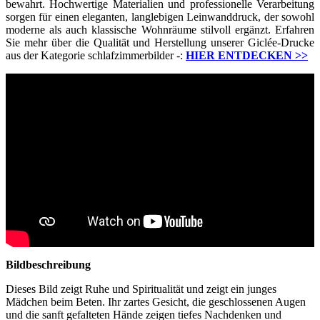
bewahrt. Hochwertige Materialien und professionelle Verarbeitung
sorgen für einen eleganten, langlebigen Leinwanddruck, der sowohl
moderne als auch klassische Wohnräume stilvoll ergänzt. Erfahren
Sie mehr über die Qualität und Herstellung unserer Giclée-Drucke
aus der Kategorie schlafzimmerbilder -:
HIER ENTDECKEN
>>
Bildbeschreibung
Dieses Bild zeigt Ruhe und Spiritualität und zeigt ein junges
Mädchen beim Beten. Ihr zartes Gesicht, die geschlossenen Augen
und die sanft gefalteten Hände zeigen tiefes Nachdenken und