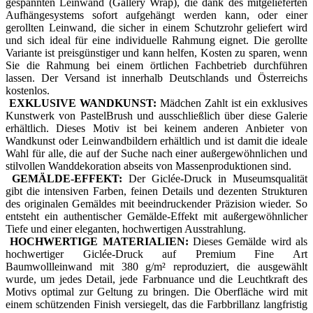
gespannten Leinwand (Gallery Wrap), die dank des mitgelieferten
Aufhängesystems sofort aufgehängt werden kann, oder einer
gerollten Leinwand, die sicher in einem Schutzrohr geliefert wird
und sich ideal für eine individuelle Rahmung eignet. Die gerollte
Variante ist preisgünstiger und kann helfen, Kosten zu sparen, wenn
Sie die Rahmung bei einem örtlichen Fachbetrieb durchführen
lassen. Der Versand ist innerhalb Deutschlands und Österreichs
kostenlos.
EXKLUSIVE WANDKUNST:
Mädchen Zahlt ist ein exklusives
Kunstwerk von PastelBrush und ausschließlich über diese Galerie
erhältlich. Dieses Motiv ist bei keinem anderen Anbieter von
Wandkunst oder Leinwandbildern erhältlich und ist damit die ideale
Wahl für alle, die auf der Suche nach einer außergewöhnlichen und
stilvollen Wanddekoration abseits von Massenproduktionen sind.
GEMÄLDE-EFFEKT:
Der Giclée-Druck in Museumsqualität
gibt die intensiven Farben, feinen Details und dezenten Strukturen
des originalen Gemäldes mit beeindruckender Präzision wieder. So
entsteht ein authentischer Gemälde-Effekt mit außergewöhnlicher
Tiefe und einer eleganten, hochwertigen Ausstrahlung.
HOCHWERTIGE MATERIALIEN:
Dieses Gemälde wird als
hochwertiger Giclée-Druck auf Premium Fine Art
Baumwollleinwand mit 380 g/m² reproduziert, die ausgewählt
wurde, um jedes Detail, jede Farbnuance und die Leuchtkraft des
Motivs optimal zur Geltung zu bringen. Die Oberfläche wird mit
einem schützenden Finish versiegelt, das die Farbbrillanz langfristig