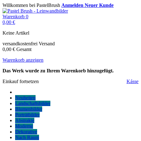
Willkommen bei PastelBrush
Anmelden
Neuer Kunde
Warenkorb
0
0,00 €
Keine Artikel
versandkostenfrei
Versand
0,00 €
Gesamt
Warenkorb anzeigen
Das Werk wurde zu Ihrem Warenkorb hinzugefügt.
Einkauf fortsetzen
Kásse
Neuheiten
Landschaftsbilder
Blumenbilder
Porträtbilder
Abstrakte
Moderne
Dekorative
Nach Raum