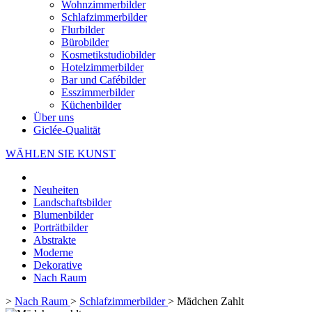
Wohnzimmerbilder
Schlafzimmerbilder
Flurbilder
Bürobilder
Kosmetikstudiobilder
Hotelzimmerbilder
Bar und Cafébilder
Esszimmerbilder
Küchenbilder
Über uns
Giclée-Qualität
WÄHLEN SIE KUNST
Neuheiten
Landschaftsbilder
Blumenbilder
Porträtbilder
Abstrakte
Moderne
Dekorative
Nach Raum
>
Nach Raum
>
Schlafzimmerbilder
>
Mädchen Zahlt