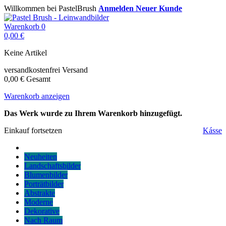
Willkommen bei PastelBrush
Anmelden
Neuer Kunde
Warenkorb
0
0,00 €
Keine Artikel
versandkostenfrei
Versand
0,00 €
Gesamt
Warenkorb anzeigen
Das Werk wurde zu Ihrem Warenkorb hinzugefügt.
Einkauf fortsetzen
Kásse
Neuheiten
Landschaftsbilder
Blumenbilder
Porträtbilder
Abstrakte
Moderne
Dekorative
Nach Raum