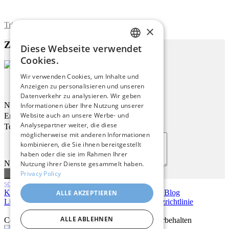
Trimite formularul
×
Zu diesem Werk
Diese Webseite verwendet
ENGLISH
Cookies.
ITALIAN
Wir verwenden Cookies, um Inhalte und
Auf Dem Stuhl Ruhen
Anzeigen zu personalisieren und unseren
GERMAN
Datenverkehr zu analysieren. Wir geben
FRENCH
Name
Informationen über Ihre Nutzung unserer
Website auch an unsere Werbe- und
Email
SPANISH
Analysepartner weiter, die diese
Telefon
möglicherweise mit anderen Informationen
kombinieren, die Sie ihnen bereitgestellt
haben oder die sie im Rahmen Ihrer
Nachricht
Nutzung ihrer Dienste gesammelt haben.
Privacy Policy
scroll
Kontakt
|
Über uns
|
Giclée Qualität
|
Anmelden
|
Blog
ALLE AKZEPTIEREN
Lieferbedingungen
|
Rückgaberecht
|
Datenschutzrichtlinie
ALLE ABLEHNEN
Copyright © 2026
Pastel Brush
– Alle Rechte vorbehalten