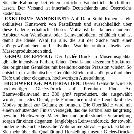
Sie die Rahmung bei einem örtlichen Fachbetrieb durchführen
lassen. Der Versand ist innerhalb Deutschlands und Österreichs
kostenlos.
EXKLUSIVE WANDKUNST:
Auf Dem Stuhl Ruhen ist ein
exklusives Kunstwerk von PastelBrush und ausschließlich über
diese Galerie erhältlich. Dieses Motiv ist bei keinem anderen
Anbieter von Wandkunst oder Leinwandbildern erhältlich und ist
damit die ideale Wahl für alle, die auf der Suche nach einer
außergewöhnlichen und stilvollen Wanddekoration abseits von
Massenproduktionen sind.
GEMÄLDE-EFFEKT:
Der Giclée-Druck in Museumsqualität
gibt die intensiven Farben, feinen Details und dezenten Strukturen
des originalen Gemäldes mit beeindruckender Präzision wieder. So
entsteht ein authentischer Gemälde-Effekt mit außergewöhnlicher
Tiefe und einer eleganten, hochwertigen Ausstrahlung.
HOCHWERTIGE MATERIALIEN:
Dieses Gemälde wird als
hochwertiger Giclée-Druck auf Premium Fine Art
Baumwollleinwand mit 380 g/m² reproduziert, die ausgewählt
wurde, um jedes Detail, jede Farbnuance und die Leuchtkraft des
Motivs optimal zur Geltung zu bringen. Die Oberfläche wird mit
einem schützenden Finish versiegelt, das die Farbbrillanz langfristig
bewahrt. Hochwertige Materialien und professionelle Verarbeitung
sorgen für einen eleganten, langlebigen Leinwanddruck, der sowohl
moderne als auch klassische Wohnräume stilvoll ergänzt. Erfahren
Sie mehr über die Qualität und Herstellung unserer Giclée-Drucke