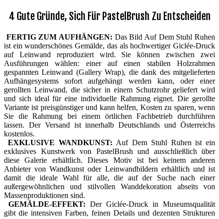
4 Gute Gründe, Sich Für PastelBrush Zu Entscheiden
FERTIG ZUM AUFHÄNGEN:
Das Bild Auf Dem Stuhl Ruhen
ist ein wunderschönes Gemälde, das als hochwertiger Giclée-Druck
auf Leinwand reproduziert wird. Sie können zwischen zwei
Ausführungen wählen: einer auf einen stabilen Holzrahmen
gespannten Leinwand (Gallery Wrap), die dank des mitgelieferten
Aufhängesystems sofort aufgehängt werden kann, oder einer
gerollten Leinwand, die sicher in einem Schutzrohr geliefert wird
und sich ideal für eine individuelle Rahmung eignet. Die gerollte
Variante ist preisgünstiger und kann helfen, Kosten zu sparen, wenn
Sie die Rahmung bei einem örtlichen Fachbetrieb durchführen
lassen. Der Versand ist innerhalb Deutschlands und Österreichs
kostenlos.
EXKLUSIVE WANDKUNST:
Auf Dem Stuhl Ruhen ist ein
exklusives Kunstwerk von PastelBrush und ausschließlich über
diese Galerie erhältlich. Dieses Motiv ist bei keinem anderen
Anbieter von Wandkunst oder Leinwandbildern erhältlich und ist
damit die ideale Wahl für alle, die auf der Suche nach einer
außergewöhnlichen und stilvollen Wanddekoration abseits von
Massenproduktionen sind.
GEMÄLDE-EFFEKT:
Der Giclée-Druck in Museumsqualität
gibt die intensiven Farben, feinen Details und dezenten Strukturen