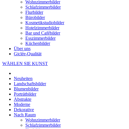
Wohnzimmerbilder
Schlafzimmerbilder
Flurbilder
Bürobilder
Kosmetikstudiobilder
Hotelzimmerbilder
Bar und Cafébilder
Esszimmerbilder
Küchenbilder
Über uns
Giclée-Qualität
WÄHLEN SIE KUNST
Neuheiten
Landschaftsbilder
Blumenbilder
Porträtbilder
Abstrakte
Moderne
Dekorative
Nach Raum
Wohnzimmerbilder
Schlafzimmerbilder