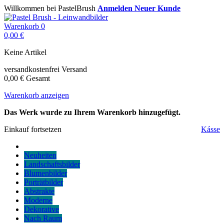
Willkommen bei PastelBrush
Anmelden
Neuer Kunde
Warenkorb
0
0,00 €
Keine Artikel
versandkostenfrei
Versand
0,00 €
Gesamt
Warenkorb anzeigen
Das Werk wurde zu Ihrem Warenkorb hinzugefügt.
Einkauf fortsetzen
Kásse
Neuheiten
Landschaftsbilder
Blumenbilder
Porträtbilder
Abstrakte
Moderne
Dekorative
Nach Raum