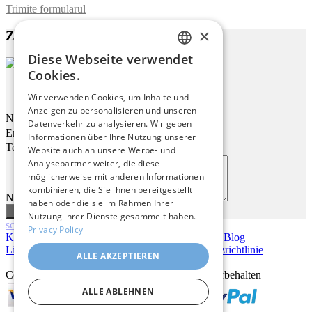
Trimite formularul
×
Zu diesem Werk
Diese Webseite verwendet
ENGLISH
Cookies.
ITALIAN
Sonnenblumenstrauß
Wir verwenden Cookies, um Inhalte und
Anzeigen zu personalisieren und unseren
GERMAN
Name
Datenverkehr zu analysieren. Wir geben
Email
FRENCH
Informationen über Ihre Nutzung unserer
Telefon
Website auch an unsere Werbe- und
SPANISH
Analysepartner weiter, die diese
möglicherweise mit anderen Informationen
kombinieren, die Sie ihnen bereitgestellt
Nachricht
haben oder die sie im Rahmen Ihrer
Nutzung ihrer Dienste gesammelt haben.
scroll
Privacy Policy
Kontakt
|
Über uns
|
Giclée Qualität
|
Anmelden
|
Blog
Lieferbedingungen
|
Rückgaberecht
|
Datenschutzrichtlinie
ALLE AKZEPTIEREN
Copyright © 2026
Pastel Brush
– Alle Rechte vorbehalten
ALLE ABLEHNEN