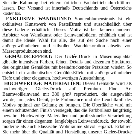
Sie die Rahmung bei einem örtlichen Fachbetrieb durchführen
lassen. Der Versand ist innerhalb Deutschlands und Österreichs
kostenlos.
EXKLUSIVE WANDKUNST:
Sonnenblumenstrauß ist ein
exklusives Kunstwerk von PastelBrush und ausschließlich über
diese Galerie erhältlich. Dieses Motiv ist bei keinem anderen
Anbieter von Wandkunst oder Leinwandbildern erhältlich und ist
damit die ideale Wahl für alle, die auf der Suche nach einer
außergewöhnlichen und stilvollen Wanddekoration abseits von
Massenproduktionen sind.
GEMÄLDE-EFFEKT:
Der Giclée-Druck in Museumsqualität
gibt die intensiven Farben, feinen Details und dezenten Strukturen
des originalen Gemäldes mit beeindruckender Präzision wieder. So
entsteht ein authentischer Gemälde-Effekt mit außergewöhnlicher
Tiefe und einer eleganten, hochwertigen Ausstrahlung.
HOCHWERTIGE MATERIALIEN:
Dieses Gemälde wird als
hochwertiger Giclée-Druck auf Premium Fine Art
Baumwollleinwand mit 380 g/m² reproduziert, die ausgewählt
wurde, um jedes Detail, jede Farbnuance und die Leuchtkraft des
Motivs optimal zur Geltung zu bringen. Die Oberfläche wird mit
einem schützenden Finish versiegelt, das die Farbbrillanz langfristig
bewahrt. Hochwertige Materialien und professionelle Verarbeitung
sorgen für einen eleganten, langlebigen Leinwanddruck, der sowohl
moderne als auch klassische Wohnräume stilvoll ergänzt. Erfahren
Sie mehr über die Qualität und Herstellung unserer Giclée-Drucke