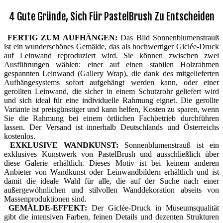
4 Gute Gründe, Sich Für PastelBrush Zu Entscheiden
FERTIG ZUM AUFHÄNGEN:
Das Bild Sonnenblumenstrauß
ist ein wunderschönes Gemälde, das als hochwertiger Giclée-Druck
auf Leinwand reproduziert wird. Sie können zwischen zwei
Ausführungen wählen: einer auf einen stabilen Holzrahmen
gespannten Leinwand (Gallery Wrap), die dank des mitgelieferten
Aufhängesystems sofort aufgehängt werden kann, oder einer
gerollten Leinwand, die sicher in einem Schutzrohr geliefert wird
und sich ideal für eine individuelle Rahmung eignet. Die gerollte
Variante ist preisgünstiger und kann helfen, Kosten zu sparen, wenn
Sie die Rahmung bei einem örtlichen Fachbetrieb durchführen
lassen. Der Versand ist innerhalb Deutschlands und Österreichs
kostenlos.
EXKLUSIVE WANDKUNST:
Sonnenblumenstrauß ist ein
exklusives Kunstwerk von PastelBrush und ausschließlich über
diese Galerie erhältlich. Dieses Motiv ist bei keinem anderen
Anbieter von Wandkunst oder Leinwandbildern erhältlich und ist
damit die ideale Wahl für alle, die auf der Suche nach einer
außergewöhnlichen und stilvollen Wanddekoration abseits von
Massenproduktionen sind.
GEMÄLDE-EFFEKT:
Der Giclée-Druck in Museumsqualität
gibt die intensiven Farben, feinen Details und dezenten Strukturen