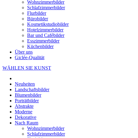
Wohnzimmerbilder
Schlafzimmerbilder
Flurbilder
Bürobilder
Kosmetikstudiobilder
Hotelzimmerbilder
Bar und Cafébilder
Esszimmerbilder
Küchenbilder
Über uns
Giclée-Qualität
WÄHLEN SIE KUNST
Neuheiten
Landschaftsbilder
Blumenbilder
Porträtbilder
Abstrakte
Moderne
Dekorative
Nach Raum
Wohnzimmerbilder
Schlafzimmerbilder