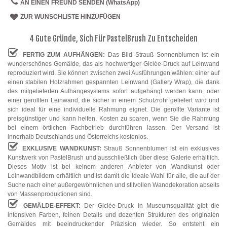
AN EINEN FREUND SENDEN (WhatsApp)
ZUR WUNSCHLISTE HINZUFÜGEN
4 Gute Gründe, Sich Für PastelBrush Zu Entscheiden
FERTIG ZUM AUFHÄNGEN:
Das Bild Strauß Sonnenblumen ist ein
wunderschönes Gemälde, das als hochwertiger Giclée-Druck auf Leinwand
reproduziert wird. Sie können zwischen zwei Ausführungen wählen: einer auf
einen stabilen Holzrahmen gespannten Leinwand (Gallery Wrap), die dank
des mitgelieferten Aufhängesystems sofort aufgehängt werden kann, oder
einer gerollten Leinwand, die sicher in einem Schutzrohr geliefert wird und
sich ideal für eine individuelle Rahmung eignet. Die gerollte Variante ist
preisgünstiger und kann helfen, Kosten zu sparen, wenn Sie die Rahmung
bei einem örtlichen Fachbetrieb durchführen lassen. Der Versand ist
innerhalb Deutschlands und Österreichs kostenlos.
EXKLUSIVE WANDKUNST:
Strauß Sonnenblumen ist ein exklusives
Kunstwerk von PastelBrush und ausschließlich über diese Galerie erhältlich.
Dieses Motiv ist bei keinem anderen Anbieter von Wandkunst oder
Leinwandbildern erhältlich und ist damit die ideale Wahl für alle, die auf der
Suche nach einer außergewöhnlichen und stilvollen Wanddekoration abseits
von Massenproduktionen sind.
GEMÄLDE-EFFEKT:
Der Giclée-Druck in Museumsqualität gibt die
intensiven Farben, feinen Details und dezenten Strukturen des originalen
Gemäldes mit beeindruckender Präzision wieder. So entsteht ein