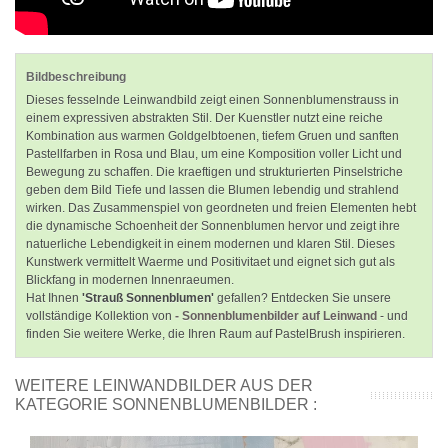
Bildbeschreibung
Dieses fesselnde Leinwandbild zeigt einen Sonnenblumenstrauss in
einem expressiven abstrakten Stil. Der Kuenstler nutzt eine reiche
Kombination aus warmen Goldgelbtoenen, tiefem Gruen und sanften
Pastellfarben in Rosa und Blau, um eine Komposition voller Licht und
Bewegung zu schaffen. Die kraeftigen und strukturierten Pinselstriche
geben dem Bild Tiefe und lassen die Blumen lebendig und strahlend
wirken. Das Zusammenspiel von geordneten und freien Elementen hebt
die dynamische Schoenheit der Sonnenblumen hervor und zeigt ihre
natuerliche Lebendigkeit in einem modernen und klaren Stil. Dieses
Kunstwerk vermittelt Waerme und Positivitaet und eignet sich gut als
Blickfang in modernen Innenraeumen.
Hat Ihnen
'Strauß Sonnenblumen'
gefallen? Entdecken Sie unsere
vollständige Kollektion von
- Sonnenblumenbilder auf Leinwand
- und
finden Sie weitere Werke, die Ihren Raum auf PastelBrush inspirieren.
WEITERE LEINWANDBILDER AUS DER
KATEGORIE SONNENBLUMENBILDER :