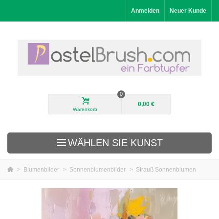
Anmelden
Neuer Kunde
0
0,00 €
Warenkorb
WÄHLEN SIE KUNST
>
Blumenbilder
>
Sonnenblumenbilder
>
Strauß Sonnenblumen
Neuheiten
Landschaftsbilder