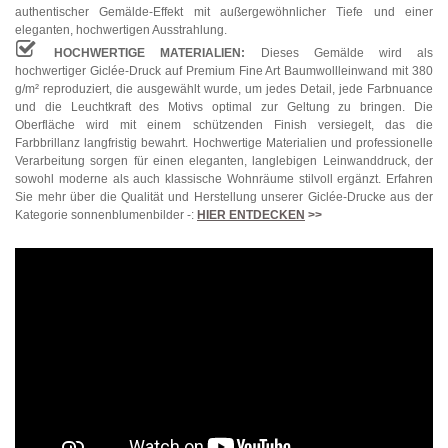
authentischer Gemälde-Effekt mit außergewöhnlicher Tiefe und einer
eleganten, hochwertigen Ausstrahlung.
HOCHWERTIGE MATERIALIEN:
Dieses Gemälde wird als
hochwertiger Giclée-Druck auf Premium Fine Art Baumwollleinwand mit 380
g/m² reproduziert, die ausgewählt wurde, um jedes Detail, jede Farbnuance
und die Leuchtkraft des Motivs optimal zur Geltung zu bringen. Die
Oberfläche wird mit einem schützenden Finish versiegelt, das die
Farbbrillanz langfristig bewahrt. Hochwertige Materialien und professionelle
Verarbeitung sorgen für einen eleganten, langlebigen Leinwanddruck, der
sowohl moderne als auch klassische Wohnräume stilvoll ergänzt. Erfahren
Sie mehr über die Qualität und Herstellung unserer Giclée-Drucke aus der
Kategorie sonnenblumenbilder -:
HIER ENTDECKEN
>>