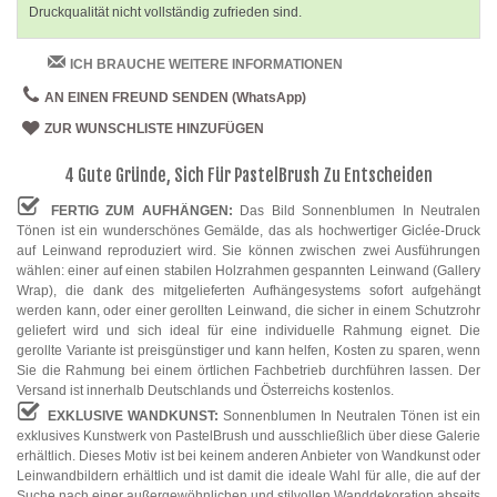
Druckqualität nicht vollständig zufrieden sind.
ICH BRAUCHE WEITERE INFORMATIONEN
AN EINEN FREUND SENDEN (WhatsApp)
ZUR WUNSCHLISTE HINZUFÜGEN
4 Gute Gründe, Sich Für PastelBrush Zu Entscheiden
FERTIG ZUM AUFHÄNGEN:
Das Bild Sonnenblumen In Neutralen
Tönen ist ein wunderschönes Gemälde, das als hochwertiger Giclée-Druck
auf Leinwand reproduziert wird. Sie können zwischen zwei Ausführungen
wählen: einer auf einen stabilen Holzrahmen gespannten Leinwand (Gallery
Wrap), die dank des mitgelieferten Aufhängesystems sofort aufgehängt
werden kann, oder einer gerollten Leinwand, die sicher in einem Schutzrohr
geliefert wird und sich ideal für eine individuelle Rahmung eignet. Die
gerollte Variante ist preisgünstiger und kann helfen, Kosten zu sparen, wenn
Sie die Rahmung bei einem örtlichen Fachbetrieb durchführen lassen. Der
Versand ist innerhalb Deutschlands und Österreichs kostenlos.
EXKLUSIVE WANDKUNST:
Sonnenblumen In Neutralen Tönen ist ein
exklusives Kunstwerk von PastelBrush und ausschließlich über diese Galerie
erhältlich. Dieses Motiv ist bei keinem anderen Anbieter von Wandkunst oder
Leinwandbildern erhältlich und ist damit die ideale Wahl für alle, die auf der
Suche nach einer außergewöhnlichen und stilvollen Wanddekoration abseits