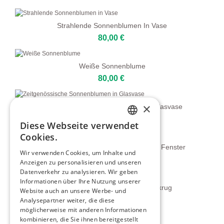
Strahlende Sonnenblumen In Vase
80,00 €
Weiße Sonnenblume
80,00 €
×
Zeitgenössische Sonnenblumen In Glasvase
80,00 €
Diese Webseite verwendet
ENGLISH
Cookies.
ITALIAN
Impressionistische Sonnenblumen Am Fenster
Wir verwenden Cookies, um Inhalte und
80,00 €
Anzeigen zu personalisieren und unseren
GERMAN
Datenverkehr zu analysieren. Wir geben
FRENCH
Informationen über Ihre Nutzung unserer
Sonnenblumen In Einem Keramikkrug
Website auch an unsere Werbe- und
SPANISH
80,00 €
Analysepartner weiter, die diese
möglicherweise mit anderen Informationen
kombinieren, die Sie ihnen bereitgestellt