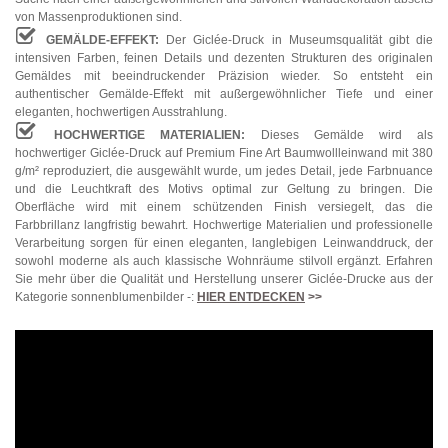
von Massenproduktionen sind.
GEMÄLDE-EFFEKT:
Der Giclée-Druck in Museumsqualität gibt die
intensiven Farben, feinen Details und dezenten Strukturen des originalen
Gemäldes mit beeindruckender Präzision wieder. So entsteht ein
authentischer Gemälde-Effekt mit außergewöhnlicher Tiefe und einer
eleganten, hochwertigen Ausstrahlung.
HOCHWERTIGE MATERIALIEN:
Dieses Gemälde wird als
hochwertiger Giclée-Druck auf Premium Fine Art Baumwollleinwand mit 380
g/m² reproduziert, die ausgewählt wurde, um jedes Detail, jede Farbnuance
und die Leuchtkraft des Motivs optimal zur Geltung zu bringen. Die
Oberfläche wird mit einem schützenden Finish versiegelt, das die
Farbbrillanz langfristig bewahrt. Hochwertige Materialien und professionelle
Verarbeitung sorgen für einen eleganten, langlebigen Leinwanddruck, der
sowohl moderne als auch klassische Wohnräume stilvoll ergänzt. Erfahren
Sie mehr über die Qualität und Herstellung unserer Giclée-Drucke aus der
Kategorie sonnenblumenbilder -:
HIER ENTDECKEN
>>