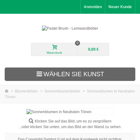
Anmelden
Neuer Kunde
0
0,00 €
Warenkorb
WÄHLEN SIE KUNST
>
Blumenbilder
>
Sonnenblumenbilder
>
Sonnenblumen In Neutralen
Tönen
Neuheiten
Landschaftsbilder
Klicken Sie auf das Bild, um es zu vergrößern
Blumenbilder
...oder klicken Sie unten, um das Bild an der Wand zu sehen.
Porträtbilder
Das Copyright-Symbol © ist auf dem Kunstwerk nicht sichtbar.