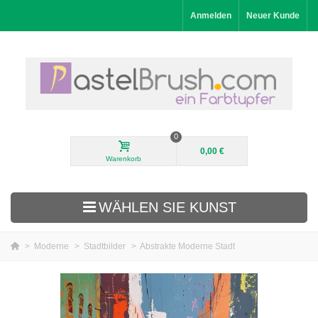
Anmelden
Neuer Kunde
0
0,00 €
Warenkorb
WÄHLEN SIE KUNST
>
Moderne
>
Stadtbilder
>
Abstrakte Moderne Stadt
Neuheiten
Landschaftsbilder