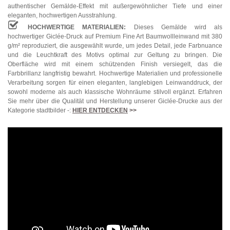
authentischer Gemälde-Effekt mit außergewöhnlicher Tiefe und einer
eleganten, hochwertigen Ausstrahlung.
HOCHWERTIGE MATERIALIEN:
Dieses Gemälde wird als
hochwertiger Giclée-Druck auf Premium Fine Art Baumwollleinwand mit 380
g/m² reproduziert, die ausgewählt wurde, um jedes Detail, jede Farbnuance
und die Leuchtkraft des Motivs optimal zur Geltung zu bringen. Die
Oberfläche wird mit einem schützenden Finish versiegelt, das die
Farbbrillanz langfristig bewahrt. Hochwertige Materialien und professionelle
Verarbeitung sorgen für einen eleganten, langlebigen Leinwanddruck, der
sowohl moderne als auch klassische Wohnräume stilvoll ergänzt. Erfahren
Sie mehr über die Qualität und Herstellung unserer Giclée-Drucke aus der
Kategorie stadtbilder -:
HIER ENTDECKEN
>>