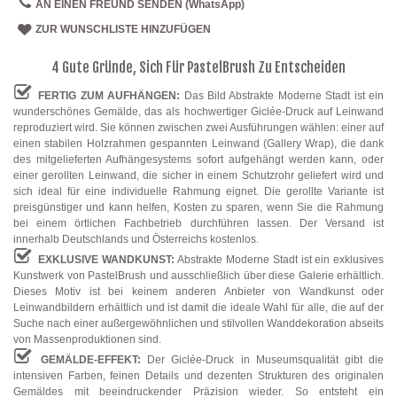
AN EINEN FREUND SENDEN (WhatsApp)
ZUR WUNSCHLISTE HINZUFÜGEN
4 Gute Gründe, Sich Für PastelBrush Zu Entscheiden
FERTIG ZUM AUFHÄNGEN:
Das Bild Abstrakte Moderne Stadt ist ein
wunderschönes Gemälde, das als hochwertiger Giclée-Druck auf Leinwand
reproduziert wird. Sie können zwischen zwei Ausführungen wählen: einer auf
einen stabilen Holzrahmen gespannten Leinwand (Gallery Wrap), die dank
des mitgelieferten Aufhängesystems sofort aufgehängt werden kann, oder
einer gerollten Leinwand, die sicher in einem Schutzrohr geliefert wird und
sich ideal für eine individuelle Rahmung eignet. Die gerollte Variante ist
preisgünstiger und kann helfen, Kosten zu sparen, wenn Sie die Rahmung
bei einem örtlichen Fachbetrieb durchführen lassen. Der Versand ist
innerhalb Deutschlands und Österreichs kostenlos.
EXKLUSIVE WANDKUNST:
Abstrakte Moderne Stadt ist ein exklusives
Kunstwerk von PastelBrush und ausschließlich über diese Galerie erhältlich.
Dieses Motiv ist bei keinem anderen Anbieter von Wandkunst oder
Leinwandbildern erhältlich und ist damit die ideale Wahl für alle, die auf der
Suche nach einer außergewöhnlichen und stilvollen Wanddekoration abseits
von Massenproduktionen sind.
GEMÄLDE-EFFEKT:
Der Giclée-Druck in Museumsqualität gibt die
intensiven Farben, feinen Details und dezenten Strukturen des originalen
Gemäldes mit beeindruckender Präzision wieder. So entsteht ein