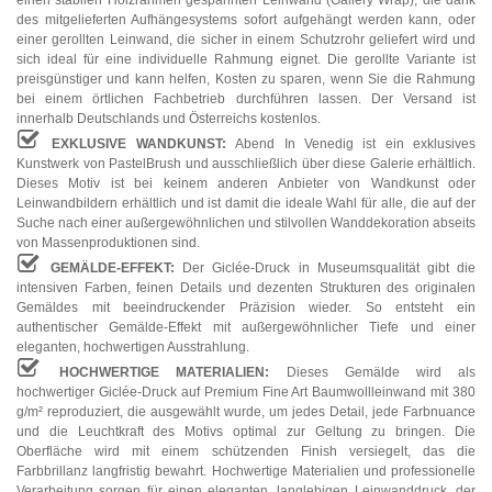
des mitgelieferten Aufhängesystems sofort aufgehängt werden kann, oder
einer gerollten Leinwand, die sicher in einem Schutzrohr geliefert wird und
sich ideal für eine individuelle Rahmung eignet. Die gerollte Variante ist
preisgünstiger und kann helfen, Kosten zu sparen, wenn Sie die Rahmung
bei einem örtlichen Fachbetrieb durchführen lassen. Der Versand ist
innerhalb Deutschlands und Österreichs kostenlos.
EXKLUSIVE WANDKUNST:
Abend In Venedig ist ein exklusives
Kunstwerk von PastelBrush und ausschließlich über diese Galerie erhältlich.
Dieses Motiv ist bei keinem anderen Anbieter von Wandkunst oder
Leinwandbildern erhältlich und ist damit die ideale Wahl für alle, die auf der
Suche nach einer außergewöhnlichen und stilvollen Wanddekoration abseits
von Massenproduktionen sind.
GEMÄLDE-EFFEKT:
Der Giclée-Druck in Museumsqualität gibt die
intensiven Farben, feinen Details und dezenten Strukturen des originalen
Gemäldes mit beeindruckender Präzision wieder. So entsteht ein
authentischer Gemälde-Effekt mit außergewöhnlicher Tiefe und einer
eleganten, hochwertigen Ausstrahlung.
HOCHWERTIGE MATERIALIEN:
Dieses Gemälde wird als
hochwertiger Giclée-Druck auf Premium Fine Art Baumwollleinwand mit 380
g/m² reproduziert, die ausgewählt wurde, um jedes Detail, jede Farbnuance
und die Leuchtkraft des Motivs optimal zur Geltung zu bringen. Die
Oberfläche wird mit einem schützenden Finish versiegelt, das die
Farbbrillanz langfristig bewahrt. Hochwertige Materialien und professionelle
Verarbeitung sorgen für einen eleganten, langlebigen Leinwanddruck, der