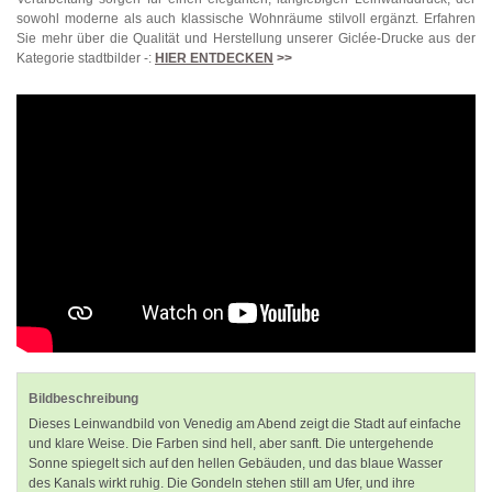
sowohl moderne als auch klassische Wohnräume stilvoll ergänzt. Erfahren
Sie mehr über die Qualität und Herstellung unserer Giclée-Drucke aus der
Kategorie stadtbilder -:
HIER ENTDECKEN
>>
Bildbeschreibung
Dieses Leinwandbild von Venedig am Abend zeigt die Stadt auf einfache
und klare Weise. Die Farben sind hell, aber sanft. Die untergehende
Sonne spiegelt sich auf den hellen Gebäuden, und das blaue Wasser
des Kanals wirkt ruhig. Die Gondeln stehen still am Ufer, und ihre