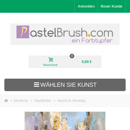
Anmelden
Neuer Kunde
0
0,00 €
Warenkorb
WÄHLEN SIE KUNST
>
Moderne
>
Stadtbilder
>
Abend In Venedig
Neuheiten
Landschaftsbilder