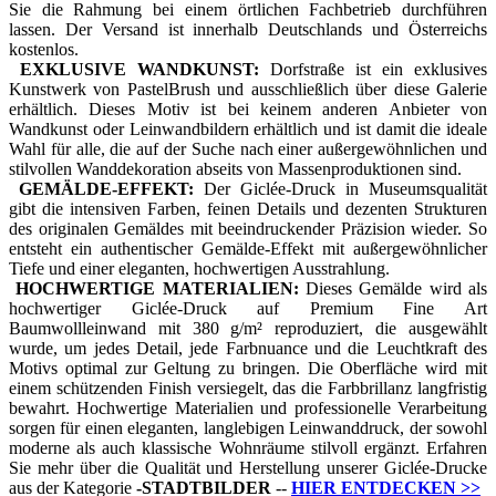
Sie die Rahmung bei einem örtlichen Fachbetrieb durchführen
lassen. Der Versand ist innerhalb Deutschlands und Österreichs
kostenlos.
EXKLUSIVE WANDKUNST:
Dorfstraße ist ein exklusives
Kunstwerk von PastelBrush und ausschließlich über diese Galerie
erhältlich. Dieses Motiv ist bei keinem anderen Anbieter von
Wandkunst oder Leinwandbildern erhältlich und ist damit die ideale
Wahl für alle, die auf der Suche nach einer außergewöhnlichen und
stilvollen Wanddekoration abseits von Massenproduktionen sind.
GEMÄLDE-EFFEKT:
Der Giclée-Druck in Museumsqualität
gibt die intensiven Farben, feinen Details und dezenten Strukturen
des originalen Gemäldes mit beeindruckender Präzision wieder. So
entsteht ein authentischer Gemälde-Effekt mit außergewöhnlicher
Tiefe und einer eleganten, hochwertigen Ausstrahlung.
HOCHWERTIGE MATERIALIEN:
Dieses Gemälde wird als
hochwertiger Giclée-Druck auf Premium Fine Art
Baumwollleinwand mit 380 g/m² reproduziert, die ausgewählt
wurde, um jedes Detail, jede Farbnuance und die Leuchtkraft des
Motivs optimal zur Geltung zu bringen. Die Oberfläche wird mit
einem schützenden Finish versiegelt, das die Farbbrillanz langfristig
bewahrt. Hochwertige Materialien und professionelle Verarbeitung
sorgen für einen eleganten, langlebigen Leinwanddruck, der sowohl
moderne als auch klassische Wohnräume stilvoll ergänzt. Erfahren
Sie mehr über die Qualität und Herstellung unserer Giclée-Drucke
aus der Kategorie
-
STADTBILDER
--
HIER ENTDECKEN
>>