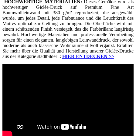
HOCHWERTIGE MATERIALIEN:
Dieses Gemälde wird als
hochwertiger Giclée-Druck auf Premium Fine Art
Baumwollleinwand mit 380 g/m² reproduziert, die ausgewählt
wurde, um jedes Detail, jede Farbnuance und die Leuchtkraft des
Motivs optimal zur Geltung zu bringen. Die Oberfläche wird mit
einem schützenden Finish versiegelt, das die Farbbrillanz langfristig
bewahrt. Hochwertige Materialien und professionelle Verarbeitung
sorgen für einen eleganten, langlebigen Leinwanddruck, der sowohl
moderne als auch klassische Wohnräume stilvoll ergänzt. Erfahren
Sie mehr über die Qualität und Herstellung unserer Giclée-Drucke
aus der Kategorie stadtbilder -:
HIER ENTDECKEN
>>