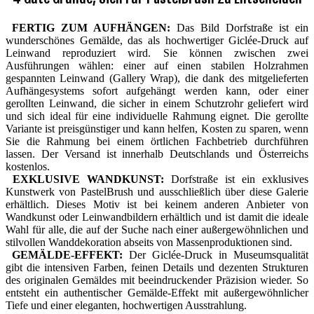
FERTIG ZUM AUFHÄNGEN:
Das Bild Dorfstraße ist ein
wunderschönes Gemälde, das als hochwertiger Giclée-Druck auf
Leinwand reproduziert wird. Sie können zwischen zwei
Ausführungen wählen: einer auf einen stabilen Holzrahmen
gespannten Leinwand (Gallery Wrap), die dank des mitgelieferten
Aufhängesystems sofort aufgehängt werden kann, oder einer
gerollten Leinwand, die sicher in einem Schutzrohr geliefert wird
und sich ideal für eine individuelle Rahmung eignet. Die gerollte
Variante ist preisgünstiger und kann helfen, Kosten zu sparen, wenn
Sie die Rahmung bei einem örtlichen Fachbetrieb durchführen
lassen. Der Versand ist innerhalb Deutschlands und Österreichs
kostenlos.
EXKLUSIVE WANDKUNST:
Dorfstraße ist ein exklusives
Kunstwerk von PastelBrush und ausschließlich über diese Galerie
erhältlich. Dieses Motiv ist bei keinem anderen Anbieter von
Wandkunst oder Leinwandbildern erhältlich und ist damit die ideale
Wahl für alle, die auf der Suche nach einer außergewöhnlichen und
stilvollen Wanddekoration abseits von Massenproduktionen sind.
GEMÄLDE-EFFEKT:
Der Giclée-Druck in Museumsqualität
gibt die intensiven Farben, feinen Details und dezenten Strukturen
des originalen Gemäldes mit beeindruckender Präzision wieder. So
entsteht ein authentischer Gemälde-Effekt mit außergewöhnlicher
Tiefe und einer eleganten, hochwertigen Ausstrahlung.