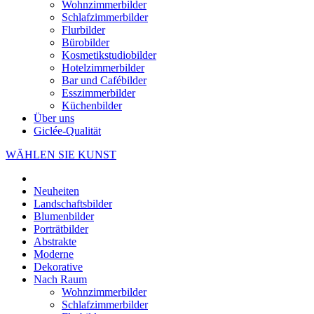
Wohnzimmerbilder
Schlafzimmerbilder
Flurbilder
Bürobilder
Kosmetikstudiobilder
Hotelzimmerbilder
Bar und Cafébilder
Esszimmerbilder
Küchenbilder
Über uns
Giclée-Qualität
WÄHLEN SIE KUNST
Neuheiten
Landschaftsbilder
Blumenbilder
Porträtbilder
Abstrakte
Moderne
Dekorative
Nach Raum
Wohnzimmerbilder
Schlafzimmerbilder