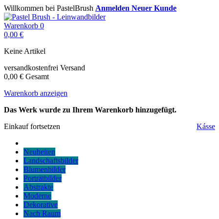
Willkommen bei PastelBrush
Anmelden
Neuer Kunde
Warenkorb
0
0,00 €
Keine Artikel
versandkostenfrei
Versand
0,00 €
Gesamt
Warenkorb anzeigen
Das Werk wurde zu Ihrem Warenkorb hinzugefügt.
Einkauf fortsetzen
Kásse
Neuheiten
Landschaftsbilder
Blumenbilder
Porträtbilder
Abstrakte
Moderne
Dekorative
Nach Raum