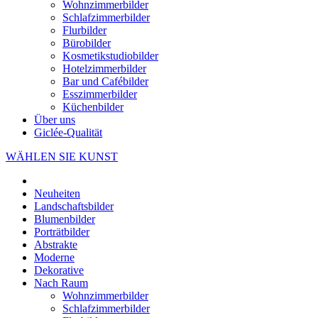
Wohnzimmerbilder
Schlafzimmerbilder
Flurbilder
Bürobilder
Kosmetikstudiobilder
Hotelzimmerbilder
Bar und Cafébilder
Esszimmerbilder
Küchenbilder
Über uns
Giclée-Qualität
WÄHLEN SIE KUNST
Neuheiten
Landschaftsbilder
Blumenbilder
Porträtbilder
Abstrakte
Moderne
Dekorative
Nach Raum
Wohnzimmerbilder
Schlafzimmerbilder