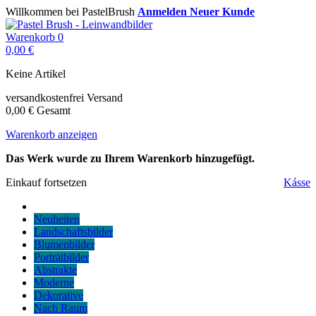
Willkommen bei PastelBrush
Anmelden
Neuer Kunde
Warenkorb
0
0,00 €
Keine Artikel
versandkostenfrei
Versand
0,00 €
Gesamt
Warenkorb anzeigen
Das Werk wurde zu Ihrem Warenkorb hinzugefügt.
Einkauf fortsetzen
Kásse
Neuheiten
Landschaftsbilder
Blumenbilder
Porträtbilder
Abstrakte
Moderne
Dekorative
Nach Raum