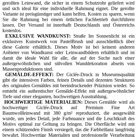
gerollten Leinwand, die sicher in einem Schutzrohr geliefert wird
und sich ideal für eine individuelle Rahmung eignet. Die gerollte
Variante ist preisgünstiger und kann helfen, Kosten zu sparen, wenn
Sie die Rahmung bei einem örtlichen Fachbetrieb durchführen
lassen. Der Versand ist innerhalb Deutschlands und Österreichs
kostenlos.
EXKLUSIVE WANDKUNST:
Straße Im Sonnenlicht ist ein
exklusives Kunstwerk von PastelBrush und ausschließlich über
diese Galerie erhältlich. Dieses Motiv ist bei keinem anderen
Anbieter von Wandkunst oder Leinwandbildern erhältlich und ist
damit die ideale Wahl für alle, die auf der Suche nach einer
außergewöhnlichen und stilvollen Wanddekoration abseits von
Massenproduktionen sind.
GEMÄLDE-EFFEKT:
Der Giclée-Druck in Museumsqualität
gibt die intensiven Farben, feinen Details und dezenten Strukturen
des originalen Gemäldes mit beeindruckender Präzision wieder. So
entsteht ein authentischer Gemälde-Effekt mit außergewöhnlicher
Tiefe und einer eleganten, hochwertigen Ausstrahlung.
HOCHWERTIGE MATERIALIEN:
Dieses Gemälde wird als
hochwertiger Giclée-Druck auf Premium Fine Art
Baumwollleinwand mit 380 g/m² reproduziert, die ausgewählt
wurde, um jedes Detail, jede Farbnuance und die Leuchtkraft des
Motivs optimal zur Geltung zu bringen. Die Oberfläche wird mit
einem schützenden Finish versiegelt, das die Farbbrillanz langfristig
bewahrt. Hochwertige Materialien und professionelle Verarbeitung