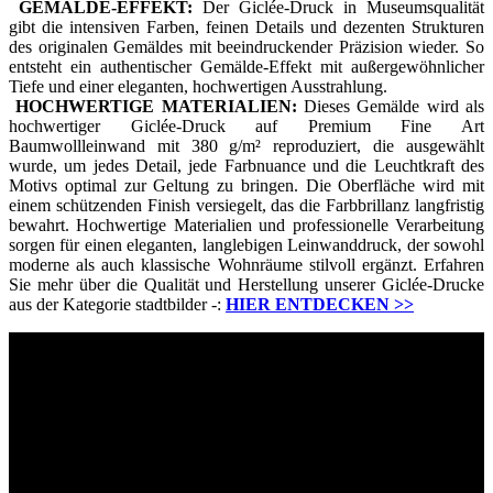
GEMÄLDE-EFFEKT:
Der Giclée-Druck in Museumsqualität
gibt die intensiven Farben, feinen Details und dezenten Strukturen
des originalen Gemäldes mit beeindruckender Präzision wieder. So
entsteht ein authentischer Gemälde-Effekt mit außergewöhnlicher
Tiefe und einer eleganten, hochwertigen Ausstrahlung.
HOCHWERTIGE MATERIALIEN:
Dieses Gemälde wird als
hochwertiger Giclée-Druck auf Premium Fine Art
Baumwollleinwand mit 380 g/m² reproduziert, die ausgewählt
wurde, um jedes Detail, jede Farbnuance und die Leuchtkraft des
Motivs optimal zur Geltung zu bringen. Die Oberfläche wird mit
einem schützenden Finish versiegelt, das die Farbbrillanz langfristig
bewahrt. Hochwertige Materialien und professionelle Verarbeitung
sorgen für einen eleganten, langlebigen Leinwanddruck, der sowohl
moderne als auch klassische Wohnräume stilvoll ergänzt. Erfahren
Sie mehr über die Qualität und Herstellung unserer Giclée-Drucke
aus der Kategorie stadtbilder -:
HIER ENTDECKEN
>>