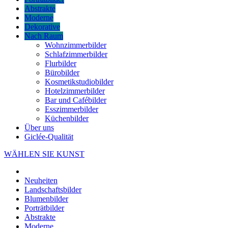
Abstrakte
Moderne
Dekorative
Nach Raum
Wohnzimmerbilder
Schlafzimmerbilder
Flurbilder
Bürobilder
Kosmetikstudiobilder
Hotelzimmerbilder
Bar und Cafébilder
Esszimmerbilder
Küchenbilder
Über uns
Giclée-Qualität
WÄHLEN SIE KUNST
Neuheiten
Landschaftsbilder
Blumenbilder
Porträtbilder
Abstrakte
Moderne