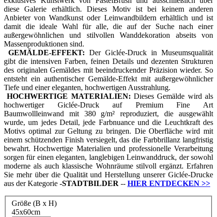
exklusives Kunstwerk von PastelBrush und ausschließlich über
diese Galerie erhältlich. Dieses Motiv ist bei keinem anderen
Anbieter von Wandkunst oder Leinwandbildern erhältlich und ist
damit die ideale Wahl für alle, die auf der Suche nach einer
außergewöhnlichen und stilvollen Wanddekoration abseits von
Massenproduktionen sind.
GEMÄLDE-EFFEKT:
Der Giclée-Druck in Museumsqualität
gibt die intensiven Farben, feinen Details und dezenten Strukturen
des originalen Gemäldes mit beeindruckender Präzision wieder. So
entsteht ein authentischer Gemälde-Effekt mit außergewöhnlicher
Tiefe und einer eleganten, hochwertigen Ausstrahlung.
HOCHWERTIGE MATERIALIEN:
Dieses Gemälde wird als
hochwertiger Giclée-Druck auf Premium Fine Art
Baumwollleinwand mit 380 g/m² reproduziert, die ausgewählt
wurde, um jedes Detail, jede Farbnuance und die Leuchtkraft des
Motivs optimal zur Geltung zu bringen. Die Oberfläche wird mit
einem schützenden Finish versiegelt, das die Farbbrillanz langfristig
bewahrt. Hochwertige Materialien und professionelle Verarbeitung
sorgen für einen eleganten, langlebigen Leinwanddruck, der sowohl
moderne als auch klassische Wohnräume stilvoll ergänzt. Erfahren
Sie mehr über die Qualität und Herstellung unserer Giclée-Drucke
aus der Kategorie
-
STADTBILDER
--
HIER ENTDECKEN
>>
Größe (B x H)
45x60cm