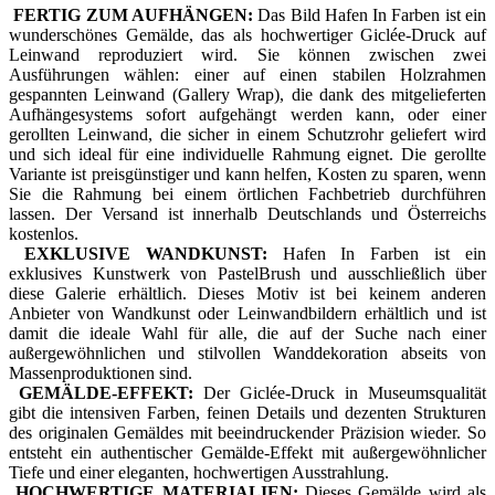
FERTIG ZUM AUFHÄNGEN:
Das Bild Hafen In Farben ist ein
wunderschönes Gemälde, das als hochwertiger Giclée-Druck auf
Leinwand reproduziert wird. Sie können zwischen zwei
Ausführungen wählen: einer auf einen stabilen Holzrahmen
gespannten Leinwand (Gallery Wrap), die dank des mitgelieferten
Aufhängesystems sofort aufgehängt werden kann, oder einer
gerollten Leinwand, die sicher in einem Schutzrohr geliefert wird
und sich ideal für eine individuelle Rahmung eignet. Die gerollte
Variante ist preisgünstiger und kann helfen, Kosten zu sparen, wenn
Sie die Rahmung bei einem örtlichen Fachbetrieb durchführen
lassen. Der Versand ist innerhalb Deutschlands und Österreichs
kostenlos.
EXKLUSIVE WANDKUNST:
Hafen In Farben ist ein
exklusives Kunstwerk von PastelBrush und ausschließlich über
diese Galerie erhältlich. Dieses Motiv ist bei keinem anderen
Anbieter von Wandkunst oder Leinwandbildern erhältlich und ist
damit die ideale Wahl für alle, die auf der Suche nach einer
außergewöhnlichen und stilvollen Wanddekoration abseits von
Massenproduktionen sind.
GEMÄLDE-EFFEKT:
Der Giclée-Druck in Museumsqualität
gibt die intensiven Farben, feinen Details und dezenten Strukturen
des originalen Gemäldes mit beeindruckender Präzision wieder. So
entsteht ein authentischer Gemälde-Effekt mit außergewöhnlicher
Tiefe und einer eleganten, hochwertigen Ausstrahlung.
HOCHWERTIGE MATERIALIEN:
Dieses Gemälde wird als