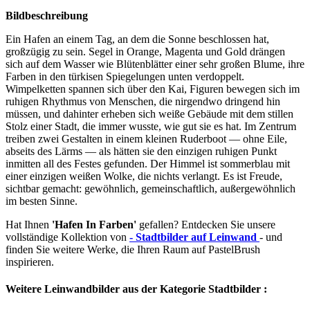
Bildbeschreibung
Ein Hafen an einem Tag, an dem die Sonne beschlossen hat,
großzügig zu sein. Segel in Orange, Magenta und Gold drängen
sich auf dem Wasser wie Blütenblätter einer sehr großen Blume, ihre
Farben in den türkisen Spiegelungen unten verdoppelt.
Wimpelketten spannen sich über den Kai, Figuren bewegen sich im
ruhigen Rhythmus von Menschen, die nirgendwo dringend hin
müssen, und dahinter erheben sich weiße Gebäude mit dem stillen
Stolz einer Stadt, die immer wusste, wie gut sie es hat. Im Zentrum
treiben zwei Gestalten in einem kleinen Ruderboot — ohne Eile,
abseits des Lärms — als hätten sie den einzigen ruhigen Punkt
inmitten all des Festes gefunden. Der Himmel ist sommerblau mit
einer einzigen weißen Wolke, die nichts verlangt. Es ist Freude,
sichtbar gemacht: gewöhnlich, gemeinschaftlich, außergewöhnlich
im besten Sinne.
Hat Ihnen
'Hafen In Farben'
gefallen? Entdecken Sie unsere
vollständige Kollektion von
- Stadtbilder auf Leinwand
- und
finden Sie weitere Werke, die Ihren Raum auf PastelBrush
inspirieren.
Weitere Leinwandbilder aus der Kategorie Stadtbilder :