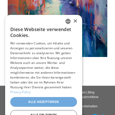
×
Diese Webseite verwendet
ENGLISH
Cookies.
ITALIAN
Wir verwenden Cookies, um Inhalte und
Anzeigen zu personalisieren und unseren
GERMAN
Datenverkehr zu analysieren. Wir geben
FRENCH
Informationen über Ihre Nutzung unserer
Abstraktes Venedig
Website auch an unsere Werbe- und
SPANISH
80,00 €
Analysepartner weiter, die diese
möglicherweise mit anderen Informationen
kombinieren, die Sie ihnen bereitgestellt
haben oder die sie im Rahmen Ihrer
Nutzung ihrer Dienste gesammelt haben.
Privacy Policy
Kontakt
|
Über uns
|
Giclée Qualität
|
Anmelden
|
Blog
Lieferbedingungen
|
Rückgaberecht
|
Datenschutzrichtlinie
ALLE AKZEPTIEREN
Copyright © 2026
Pastel Brush
– Alle Rechte vorbehalten
ALLE ABLEHNEN