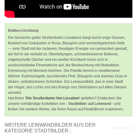
Bildbeschreibung
Die ikonische gelbe Straßenbahn Lissabons biegt durch enge Gassen,
flankiert von Gebäuden in Rosa, Blaugrün und sonnenbgelichem Gelb
— eine Stadt mit der lockeren, freudigen Energie von jemandem gemalt,
der tief in sie verliebt ist. Oberleitungen, schmiedeeiserne Balkone,
rotgekachelte Dächer und ein weißer Kirchturm lösen sich in
ausdrucksstarke Pinselstriche auf, die Beobachtung mit Abstraktion,
Erinnerung mit Moment mischen. Die Palette brennt in mediterraner
Wärme: Kadmiumgelb, leuchtendes Pink, Blaugrün und warmes Grau in
dicken, selbstsicheren Schichten. Ein Leinwandbild, das in eine Stadt
der Hügel, des Lichts und des Klangs von Stahlrädern auf alten Gleisen
versetzt.
Hat Ihnen
'Die Straßenbahn Von Lissabon'
gefallen? Entdecken Sie
unsere vollständige Kollektion von
- Stadtbilder auf Leinwand
- und
finden Sie weitere Werke, die Ihren Raum auf PastelBrush inspirieren.
WEITERE LEINWANDBILDER AUS DER
KATEGORIE STADTBILDER :