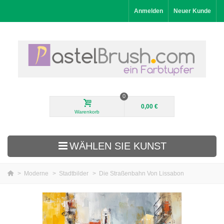
Anmelden
Neuer Kunde
0
0,00 €
Warenkorb
WÄHLEN SIE KUNST
>
Moderne
>
Stadtbilder
>
Die Straßenbahn Von Lissabon
Neuheiten
Landschaftsbilder