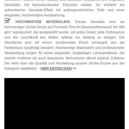
Gemäldes mit beeindruckender Präzision wieder. So entsteht ein
authentischer Gemälde-Effekt mit außergewöhnlicher Tiefe und einer
eleganten, hochwertigen Ausstrahlung.
HOCHWERTIGE MATERIALIEN:
Dieses Gemälde wird als
hochwertiger Giclée-Druck auf Premium Fine Art Baumwollleinwand mit 380
g/m² reproduziert, die ausgewählt wurde, um jedes Detail, jede Farbnuance
und die Leuchtkraft des Motivs optimal zur Geltung zu bringen. Die
Oberfläche wird mit einem schützenden Finish versiegelt, das die
Farbbrillanz langfristig bewahrt. Hochwertige Materialien und professionelle
Verarbeitung sorgen für einen eleganten, langlebigen Leinwanddruck, der
sowohl moderne als auch klassische Wohnräume stilvoll ergänzt. Erfahren
Sie mehr über die Qualität und Herstellung unserer Giclée-Drucke aus der
Kategorie stadtbilder -:
HIER ENTDECKEN
>>