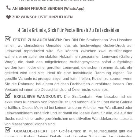
AN EINEN FREUND SENDEN (WhatsApp)
ZUR WUNSCHLISTE HINZUFÜGEN
4 Gute Gründe, Sich Für PastelBrush Zu Entscheiden
FERTIG ZUM AUFHÄNGEN:
Das Bild Die Straßenbahn Von Lissabon
ist ein wunderschönes Gemälde, das als hochwertiger Giclée-Druck auf
Leinwand reproduziert wird. Sie können zwischen zwei Ausführungen
wählen: einer auf einen stabilen Holzrahmen gespannten Leinwand (Gallery
Wrap), die dank des mitgelieferten Aufhängesystems sofort aufgehängt
werden kann, oder einer gerollten Leinwand, die sicher in einem Schutzrohr
geliefert wird und sich ideal für eine individuelle Rahmung eignet. Die
gerollte Variante ist preisgünstiger und kann helfen, Kosten zu sparen, wenn
Sie die Rahmung bei einem örtlichen Fachbetrieb durchführen lassen. Der
Versand ist innerhalb Deutschlands und Österreichs kostenlos.
EXKLUSIVE WANDKUNST:
Die Straßenbahn Von Lissabon ist ein
exklusives Kunstwerk von PastelBrush und ausschließlich über diese Galerie
erhältlich. Dieses Motiv ist bei keinem anderen Anbieter von Wandkunst oder
Leinwandbildern erhältlich und ist damit die ideale Wahl für alle, die auf der
Suche nach einer außergewöhnlichen und stilvollen Wanddekoration abseits
von Massenproduktionen sind.
GEMÄLDE-EFFEKT:
Der Giclée-Druck in Museumsqualität gibt die
intensiven Farben, feinen Details und dezenten Strukturen des originalen