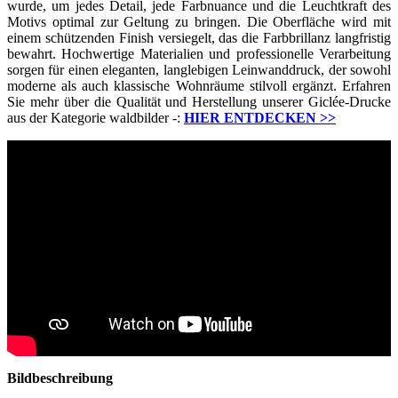
wurde, um jedes Detail, jede Farbnuance und die Leuchtkraft des
Motivs optimal zur Geltung zu bringen. Die Oberfläche wird mit
einem schützenden Finish versiegelt, das die Farbbrillanz langfristig
bewahrt. Hochwertige Materialien und professionelle Verarbeitung
sorgen für einen eleganten, langlebigen Leinwanddruck, der sowohl
moderne als auch klassische Wohnräume stilvoll ergänzt. Erfahren
Sie mehr über die Qualität und Herstellung unserer Giclée-Drucke
aus der Kategorie waldbilder -:
HIER ENTDECKEN
>>
Bildbeschreibung