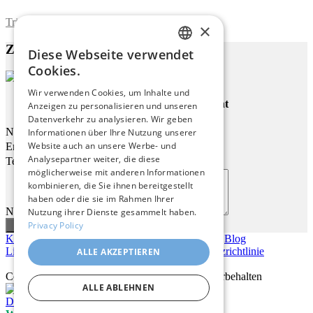
Trimite formularul
×
Zu diesem Werk
Diese Webseite verwendet
ENGLISH
Cookies.
ITALIAN
Wir verwenden Cookies, um Inhalte und
Birkenwald Im Warmen Licht
Anzeigen zu personalisieren und unseren
GERMAN
Datenverkehr zu analysieren. Wir geben
FRENCH
Name
Informationen über Ihre Nutzung unserer
Website auch an unsere Werbe- und
Email
SPANISH
Analysepartner weiter, die diese
Telefon
möglicherweise mit anderen Informationen
kombinieren, die Sie ihnen bereitgestellt
haben oder die sie im Rahmen Ihrer
Nachricht
Nutzung ihrer Dienste gesammelt haben.
Privacy Policy
Kontakt
|
Über uns
|
Giclée Qualität
|
Anmelden
|
Blog
Lieferbedingungen
|
Rückgaberecht
|
Datenschutzrichtlinie
ALLE AKZEPTIEREN
Copyright © 2026
Pastel Brush
– Alle Rechte vorbehalten
ALLE ABLEHNEN
Desktop