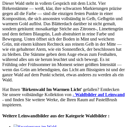
Dieser Wald steht in vollem Gespräch mit dem Licht. Vier
Birkenstämme — weiß, klar, ihre schwarzen Markierungen präzise
gegen all die Farbe — sind die einzigen festen Punkte in einer
Komposition, die sich ansonsten vollständig in Gelb, Gelbgrün und
warmem Gold auflöst. Das Blätterdach darüber ist nicht gemalt,
sondern geträumt: mosaikartige Striche aus Zitronen-, Limettengrün
und dem tiefsten Blaugrün, Laub abstrahiert in reine Farbe und
Bewegung. Unten öffnet sich der Boden in Mint und weichem
Grün, mit einem kühnen Rechteck aus reinem Gelb in der Mitte —
wie ein gehaltener Atem, wie ein Sonnenfleck, der beschlossen hat
zu bleiben. Die Stämme geben dem Auge etwas zum Festhalten,
während alles um sie herum leuchtet und sich bewegt. Es ist
Frühling oder Frühsommer im Moment seiner größten Intensität —
wenn das Grün am lebendigsten, das Licht am flüssigsten ist und der
ganze Wald auf dem Punkt scheint, etwas anderes zu werden als ein
Wald.
Hat Ihnen
'Birkenwald Im Warmen Licht'
gefallen? Entdecken
Sie unsere vollständige Kollektion von
- Waldbilder auf Leinwand
- und finden Sie weitere Werke, die Ihren Raum auf PastelBrush
inspirieren.
Weitere Leinwandbilder aus der Kategorie Waldbilder :