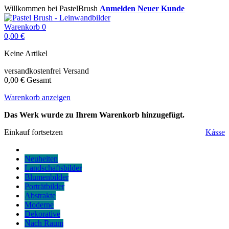
Willkommen bei PastelBrush
Anmelden
Neuer Kunde
Warenkorb
0
0,00 €
Keine Artikel
versandkostenfrei
Versand
0,00 €
Gesamt
Warenkorb anzeigen
Das Werk wurde zu Ihrem Warenkorb hinzugefügt.
Einkauf fortsetzen
Kásse
Neuheiten
Landschaftsbilder
Blumenbilder
Porträtbilder
Abstrakte
Moderne
Dekorative
Nach Raum