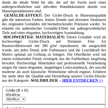
damit die ideale Wahl für alle, die auf der Suche nach einer
außergewöhnlichen und stilvollen Wanddekoration abseits von
Massenproduktionen sind.
GEMÄLDE-EFFEKT:
Der Giclée-Druck in Museumsqualität
gibt die intensiven Farben, feinen Details und dezenten Strukturen
des originalen Gemäldes mit beeindruckender Präzision wieder. So
entsteht ein authentischer Gemälde-Effekt mit außergewöhnlicher
Tiefe und einer eleganten, hochwertigen Ausstrahlung.
HOCHWERTIGE MATERIALIEN:
Dieses Gemälde wird als
hochwertiger Giclée-Druck auf Premium Fine Art
Baumwollleinwand mit 380 g/m² reproduziert, die ausgewählt
wurde, um jedes Detail, jede Farbnuance und die Leuchtkraft des
Motivs optimal zur Geltung zu bringen. Die Oberfläche wird mit
einem schützenden Finish versiegelt, das die Farbbrillanz langfristig
bewahrt. Hochwertige Materialien und professionelle Verarbeitung
sorgen für einen eleganten, langlebigen Leinwanddruck, der sowohl
moderne als auch klassische Wohnräume stilvoll ergänzt. Erfahren
Sie mehr über die Qualität und Herstellung unserer Giclée-Drucke
aus der Kategorie
-
WALDBILDER
--
HIER ENTDECKEN
>>
Größe (B x H)
60x40cm