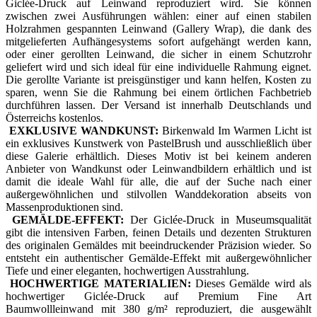
Giclée-Druck auf Leinwand reproduziert wird. Sie können
zwischen zwei Ausführungen wählen: einer auf einen stabilen
Holzrahmen gespannten Leinwand (Gallery Wrap), die dank des
mitgelieferten Aufhängesystems sofort aufgehängt werden kann,
oder einer gerollten Leinwand, die sicher in einem Schutzrohr
geliefert wird und sich ideal für eine individuelle Rahmung eignet.
Die gerollte Variante ist preisgünstiger und kann helfen, Kosten zu
sparen, wenn Sie die Rahmung bei einem örtlichen Fachbetrieb
durchführen lassen. Der Versand ist innerhalb Deutschlands und
Österreichs kostenlos.
EXKLUSIVE WANDKUNST:
Birkenwald Im Warmen Licht ist
ein exklusives Kunstwerk von PastelBrush und ausschließlich über
diese Galerie erhältlich. Dieses Motiv ist bei keinem anderen
Anbieter von Wandkunst oder Leinwandbildern erhältlich und ist
damit die ideale Wahl für alle, die auf der Suche nach einer
außergewöhnlichen und stilvollen Wanddekoration abseits von
Massenproduktionen sind.
GEMÄLDE-EFFEKT:
Der Giclée-Druck in Museumsqualität
gibt die intensiven Farben, feinen Details und dezenten Strukturen
des originalen Gemäldes mit beeindruckender Präzision wieder. So
entsteht ein authentischer Gemälde-Effekt mit außergewöhnlicher
Tiefe und einer eleganten, hochwertigen Ausstrahlung.
HOCHWERTIGE MATERIALIEN:
Dieses Gemälde wird als
hochwertiger Giclée-Druck auf Premium Fine Art
Baumwollleinwand mit 380 g/m² reproduziert, die ausgewählt