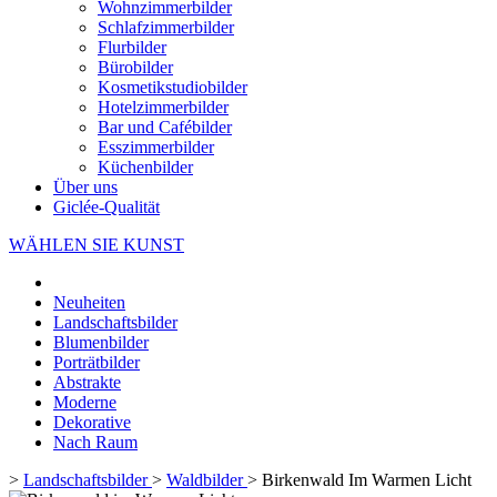
Wohnzimmerbilder
Schlafzimmerbilder
Flurbilder
Bürobilder
Kosmetikstudiobilder
Hotelzimmerbilder
Bar und Cafébilder
Esszimmerbilder
Küchenbilder
Über uns
Giclée-Qualität
WÄHLEN SIE KUNST
Neuheiten
Landschaftsbilder
Blumenbilder
Porträtbilder
Abstrakte
Moderne
Dekorative
Nach Raum
>
Landschaftsbilder
>
Waldbilder
>
Birkenwald Im Warmen Licht