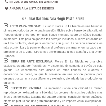
ENVIAR A UN AMIGO EN WhatsApp
AÑADIR A LA LISTA DE DESEOS
4 Buenas Razones Para Elegir PastelBrush
LISTO PARA COLGAR:
El cuadro Flores En La Niebla es una hermosa
pintura reproducida como una impresión Giclée sobre lienzo de alta calidad.
Puedes elegir entre dos formatos: lienzo montado sobre un sólido bastidor
de madera, listo para colgar con los herrajes incluidos, o lienzo enrollado en
un tubo protector, ideal para enmarcar a tu gusto. La versión enrollada es
más económica y te permite ahorrar si prefieres encargar el enmarcado a un
profesional de tu zona. Ofrecemos envío gratuito a toda España y a la Unión
Europea.
OBRA DE ARTE EXCLUSIVA:
Flores En La Niebla es una obra
exclusiva creada por PastelBrush y disponible únicamente a través de esta
galería. No encontrarás este diseño en otras tiendas de cuadros o
decoración de pared, lo que la convierte en una opción perfecta para
quienes buscan una obra diferente y exclusiva, alejada de las producciones
en serie.
EFECTO DE PINTURA:
La impresión Giclée con calidad de museo
reproduce con extraordinaria fidelidad los colores intensos, los detalles más
finos y las delicadas texturas del cuadro original, consiguiendo un auténtico
efecto de pintura con una gran profundidad y un impacto visual excepcional.