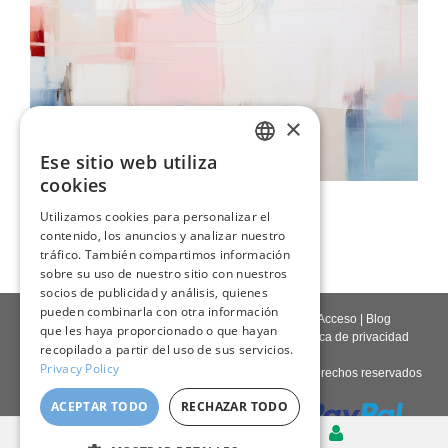
×
Ese sitio web utiliza
ENGLISH
cookies
Efectos Visuales Abstractos
ITALIAN
Utilizamos cookies para personalizar el
109,00 €
contenido, los anuncios y analizar nuestro
GERMAN
tráfico. También compartimos información
FRENCH
sobre su uso de nuestro sitio con nuestros
socios de publicidad y análisis, quienes
SPANISH
pueden combinarla con otra información
Contáctenos
|
Quienes somos
|
Calidad giclée
|
Acceso
|
Blog
que les haya proporcionado o que hayan
Política de entrega
|
Política de devoluciones
|
Política de privacidad
recopilado a partir del uso de sus servicios.
Privacy Policy
Derechos de autor © 2026
Pastel Brush
- Todos los derechos reservados
ACEPTAR TODO
RECHAZAR TODO
Escritorio