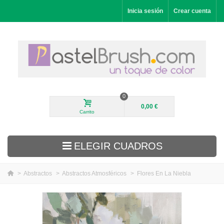
Inicia sesión
Crear cuenta
0
0,00 €
Carrito
ELEGIR CUADROS
>
Abstractos
>
Abstractos Atmosféricos
>
Flores En La Niebla
Novedades
Paisajes