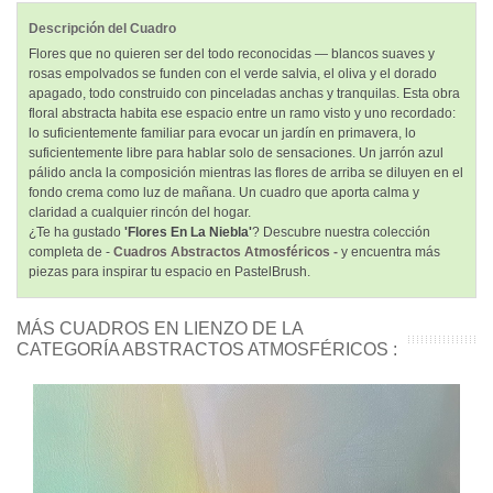
Descripción del Cuadro
Flores que no quieren ser del todo reconocidas — blancos suaves y
rosas empolvados se funden con el verde salvia, el oliva y el dorado
apagado, todo construido con pinceladas anchas y tranquilas. Esta obra
floral abstracta habita ese espacio entre un ramo visto y uno recordado:
lo suficientemente familiar para evocar un jardín en primavera, lo
suficientemente libre para hablar solo de sensaciones. Un jarrón azul
pálido ancla la composición mientras las flores de arriba se diluyen en el
fondo crema como luz de mañana. Un cuadro que aporta calma y
claridad a cualquier rincón del hogar.
¿Te ha gustado
'Flores En La Niebla'
? Descubre nuestra colección
completa de -
Cuadros Abstractos Atmosféricos -
y encuentra más
piezas para inspirar tu espacio en PastelBrush.
MÁS CUADROS EN LIENZO DE LA
CATEGORÍA ABSTRACTOS ATMOSFÉRICOS :