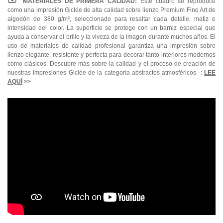
MATERIALES DE PRIMERA CALIDAD:
Este cuadro se reproduce
como una impresión Giclée de alta calidad sobre lienzo Premium Fine Art de
algodón de 380 g/m², seleccionado para resaltar cada detalle, matiz e
intensidad del color. La superficie se protege con un barniz especial que
ayuda a conservar el brillo y la viveza de la imagen durante muchos años. El
uso de materiales de calidad profesional garantiza una impresión sobre
lienzo elegante, resistente y perfecta para decorar tanto interiores modernos
como clásicos. Descubre más sobre la calidad y el proceso de creación de
nuestras impresiones Giclée de la categoría abstractos atmosféricos -:
LEE
AQUÍ
>>