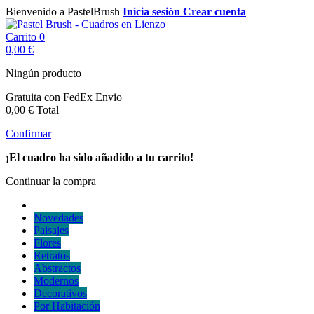
Bienvenido a PastelBrush
Inicia sesión
Crear cuenta
Carrito
0
0,00 €
Ningún producto
Gratuita con FedEx
Envio
0,00 €
Total
Confirmar
¡El cuadro ha sido añadido a tu carrito!
Continuar la compra
Novedades
Paisajes
Flores
Retratos
Abstractos
Modernos
Decorativos
Por Habitación