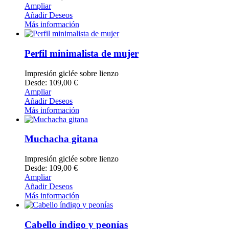
Ampliar
Añadir Deseos
Más información
Perfil minimalista de mujer
Impresión giclée sobre lienzo
Desde: 109,00 €
Ampliar
Añadir Deseos
Más información
Muchacha gitana
Impresión giclée sobre lienzo
Desde: 109,00 €
Ampliar
Añadir Deseos
Más información
Cabello índigo y peonías