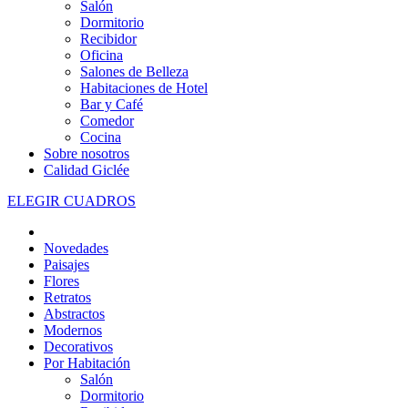
Salón
Dormitorio
Recibidor
Oficina
Salones de Belleza
Habitaciones de Hotel
Bar y Café
Comedor
Cocina
Sobre nosotros
Calidad Giclée
ELEGIR CUADROS
Novedades
Paisajes
Flores
Retratos
Abstractos
Modernos
Decorativos
Por Habitación
Salón
Dormitorio