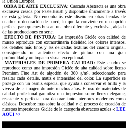
la Unión Europea.
OBRA DE ARTE EXCLUSIVA:
Cascada Abstracta es una obra
exclusiva creada por PastelBrush y disponible únicamente a través
de esta galería. No encontrarás este diseño en otras tiendas de
cuadros o decoración de pared, lo que la convierte en una opción
perfecta para quienes buscan una obra diferente y exclusiva, alejada
de las producciones en serie.
EFECTO DE PINTURA:
La impresión Giclée con calidad de
museo reproduce con extraordinaria fidelidad los colores intensos,
los detalles más finos y las delicadas texturas del cuadro original,
consiguiendo un auténtico efecto de pintura con una gran
profundidad y un impacto visual excepcional.
MATERIALES DE PRIMERA CALIDAD:
Este cuadro se
reproduce como una impresión Giclée de alta calidad sobre lienzo
Premium Fine Art de algodón de 380 g/m², seleccionado para
resaltar cada detalle, matiz e intensidad del color. La superficie se
protege con un barniz especial que ayuda a conservar el brillo y la
viveza de la imagen durante muchos años. El uso de materiales de
calidad profesional garantiza una impresión sobre lienzo elegante,
resistente y perfecta para decorar tanto interiores modernos como
clásicos. Descubre más sobre la calidad y el proceso de creación de
nuestras impresiones Giclée de la categoría abstractos azules -:
LEE
AQUÍ
>>