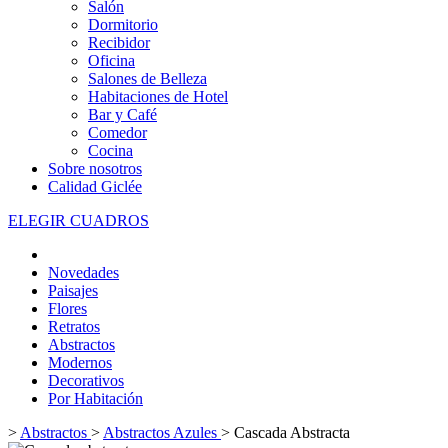
Salón
Dormitorio
Recibidor
Oficina
Salones de Belleza
Habitaciones de Hotel
Bar y Café
Comedor
Cocina
Sobre nosotros
Calidad Giclée
ELEGIR CUADROS
Novedades
Paisajes
Flores
Retratos
Abstractos
Modernos
Decorativos
Por Habitación
>
Abstractos
>
Abstractos Azules
>
Cascada Abstracta