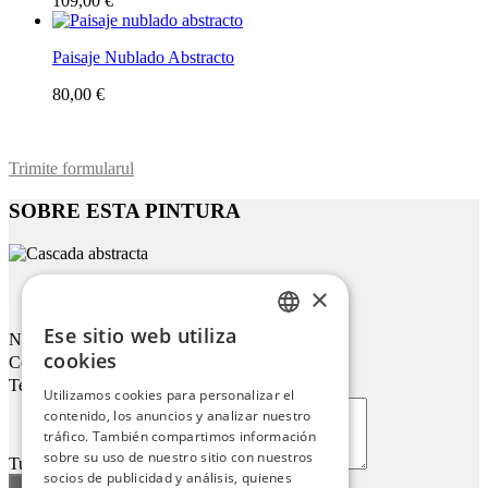
109,00 €
Paisaje Nublado Abstracto
80,00 €
Trimite formularul
SOBRE ESTA PINTURA
×
Cascada Abstracta
Ese sitio web utiliza
Nombre
ENGLISH
cookies
Correo electrónico
ITALIAN
Teléfono
Utilizamos cookies para personalizar el
contenido, los anuncios y analizar nuestro
GERMAN
tráfico. También compartimos información
FRENCH
sobre su uso de nuestro sitio con nuestros
Tu mensaje
socios de publicidad y análisis, quienes