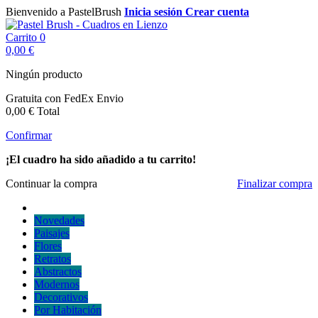
Bienvenido a PastelBrush
Inicia sesión
Crear cuenta
Carrito
0
0,00 €
Ningún producto
Gratuita con FedEx
Envio
0,00 €
Total
Confirmar
¡El cuadro ha sido añadido a tu carrito!
Continuar la compra
Finalizar compra
Novedades
Paisajes
Flores
Retratos
Abstractos
Modernos
Decorativos
Por Habitación