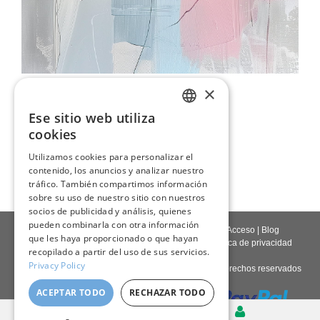
Abstracto Neutral
×
129,00 €
Ese sitio web utiliza
ENGLISH
cookies
Abstracto Urbano
ITALIAN
Utilizamos cookies para personalizar el
129,00 €
contenido, los anuncios y analizar nuestro
GERMAN
tráfico. También compartimos información
FRENCH
sobre su uso de nuestro sitio con nuestros
socios de publicidad y análisis, quienes
SPANISH
pueden combinarla con otra información
Contáctenos
|
Quienes somos
|
Calidad giclée
|
Acceso
|
Blog
que les haya proporcionado o que hayan
Política de entrega
|
Política de devoluciones
|
Política de privacidad
recopilado a partir del uso de sus servicios.
Privacy Policy
Derechos de autor © 2026
Pastel Brush
- Todos los derechos reservados
ACEPTAR TODO
RECHAZAR TODO