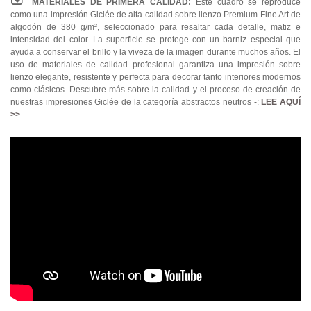
MATERIALES DE PRIMERA CALIDAD:
Este cuadro se reproduce
como una impresión Giclée de alta calidad sobre lienzo Premium Fine Art de
algodón de 380 g/m², seleccionado para resaltar cada detalle, matiz e
intensidad del color. La superficie se protege con un barniz especial que
ayuda a conservar el brillo y la viveza de la imagen durante muchos años. El
uso de materiales de calidad profesional garantiza una impresión sobre
lienzo elegante, resistente y perfecta para decorar tanto interiores modernos
como clásicos. Descubre más sobre la calidad y el proceso de creación de
nuestras impresiones Giclée de la categoría abstractos neutros -:
LEE AQUÍ
>>