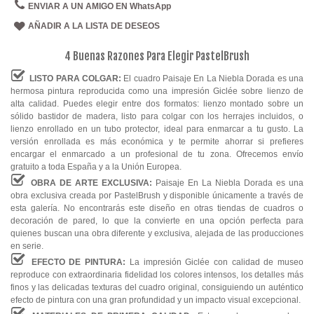
ENVIAR A UN AMIGO EN WhatsApp
AÑADIR A LA LISTA DE DESEOS
4 Buenas Razones Para Elegir PastelBrush
LISTO PARA COLGAR:
El cuadro Paisaje En La Niebla Dorada es una
hermosa pintura reproducida como una impresión Giclée sobre lienzo de
alta calidad. Puedes elegir entre dos formatos: lienzo montado sobre un
sólido bastidor de madera, listo para colgar con los herrajes incluidos, o
lienzo enrollado en un tubo protector, ideal para enmarcar a tu gusto. La
versión enrollada es más económica y te permite ahorrar si prefieres
encargar el enmarcado a un profesional de tu zona. Ofrecemos envío
gratuito a toda España y a la Unión Europea.
OBRA DE ARTE EXCLUSIVA:
Paisaje En La Niebla Dorada es una
obra exclusiva creada por PastelBrush y disponible únicamente a través de
esta galería. No encontrarás este diseño en otras tiendas de cuadros o
decoración de pared, lo que la convierte en una opción perfecta para
quienes buscan una obra diferente y exclusiva, alejada de las producciones
en serie.
EFECTO DE PINTURA:
La impresión Giclée con calidad de museo
reproduce con extraordinaria fidelidad los colores intensos, los detalles más
finos y las delicadas texturas del cuadro original, consiguiendo un auténtico
efecto de pintura con una gran profundidad y un impacto visual excepcional.