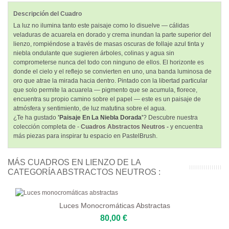
Descripción del Cuadro
La luz no ilumina tanto este paisaje como lo disuelve — cálidas
veladuras de acuarela en dorado y crema inundan la parte superior del
lienzo, rompiéndose a través de masas oscuras de follaje azul tinta y
niebla ondulante que sugieren árboles, colinas y agua sin
comprometerse nunca del todo con ninguno de ellos. El horizonte es
donde el cielo y el reflejo se convierten en uno, una banda luminosa de
oro que atrae la mirada hacia dentro. Pintado con la libertad particular
que solo permite la acuarela — pigmento que se acumula, florece,
encuentra su propio camino sobre el papel — este es un paisaje de
atmósfera y sentimiento, de luz matutina sobre el agua.
¿Te ha gustado
'Paisaje En La Niebla Dorada'
? Descubre nuestra
colección completa de -
Cuadros Abstractos Neutros -
y encuentra
más piezas para inspirar tu espacio en PastelBrush.
MÁS CUADROS EN LIENZO DE LA
CATEGORÍA ABSTRACTOS NEUTROS :
Luces Monocromáticas Abstractas
80,00 €