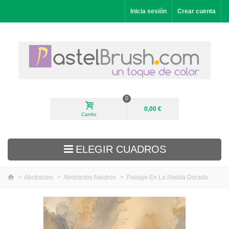
Inicia sesión
Crear cuenta
0
0,00 €
Carrito
ELEGIR CUADROS
>
Abstractos
>
Abstractos Neutros
>
Paisaje En La Niebla Dorada
Novedades
Paisajes