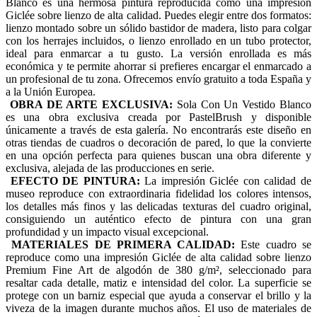
Blanco es una hermosa pintura reproducida como una impresión
Giclée sobre lienzo de alta calidad. Puedes elegir entre dos formatos:
lienzo montado sobre un sólido bastidor de madera, listo para colgar
con los herrajes incluidos, o lienzo enrollado en un tubo protector,
ideal para enmarcar a tu gusto. La versión enrollada es más
económica y te permite ahorrar si prefieres encargar el enmarcado a
un profesional de tu zona. Ofrecemos envío gratuito a toda España y
a la Unión Europea.
OBRA DE ARTE EXCLUSIVA:
Sola Con Un Vestido Blanco
es una obra exclusiva creada por PastelBrush y disponible
únicamente a través de esta galería. No encontrarás este diseño en
otras tiendas de cuadros o decoración de pared, lo que la convierte
en una opción perfecta para quienes buscan una obra diferente y
exclusiva, alejada de las producciones en serie.
EFECTO DE PINTURA:
La impresión Giclée con calidad de
museo reproduce con extraordinaria fidelidad los colores intensos,
los detalles más finos y las delicadas texturas del cuadro original,
consiguiendo un auténtico efecto de pintura con una gran
profundidad y un impacto visual excepcional.
MATERIALES DE PRIMERA CALIDAD:
Este cuadro se
reproduce como una impresión Giclée de alta calidad sobre lienzo
Premium Fine Art de algodón de 380 g/m², seleccionado para
resaltar cada detalle, matiz e intensidad del color. La superficie se
protege con un barniz especial que ayuda a conservar el brillo y la
viveza de la imagen durante muchos años. El uso de materiales de