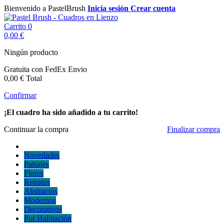
Bienvenido a PastelBrush
Inicia sesión
Crear cuenta
Carrito
0
0,00 €
Ningún producto
Gratuita con FedEx
Envio
0,00 €
Total
Confirmar
¡El cuadro ha sido añadido a tu carrito!
Continuar la compra
Finalizar compra
Novedades
Paisajes
Flores
Retratos
Abstractos
Modernos
Decorativos
Por Habitación