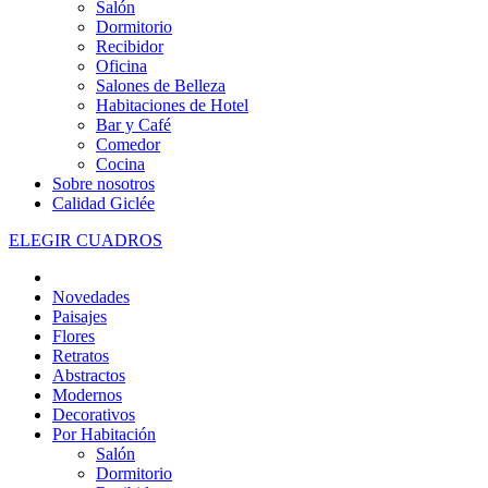
Salón
Dormitorio
Recibidor
Oficina
Salones de Belleza
Habitaciones de Hotel
Bar y Café
Comedor
Cocina
Sobre nosotros
Calidad Giclée
ELEGIR CUADROS
Novedades
Paisajes
Flores
Retratos
Abstractos
Modernos
Decorativos
Por Habitación
Salón
Dormitorio