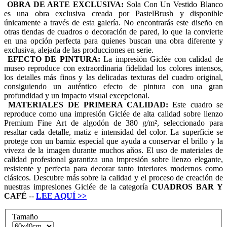
OBRA DE ARTE EXCLUSIVA:
Sola Con Un Vestido Blanco
es una obra exclusiva creada por PastelBrush y disponible
únicamente a través de esta galería. No encontrarás este diseño en
otras tiendas de cuadros o decoración de pared, lo que la convierte
en una opción perfecta para quienes buscan una obra diferente y
exclusiva, alejada de las producciones en serie.
EFECTO DE PINTURA:
La impresión Giclée con calidad de
museo reproduce con extraordinaria fidelidad los colores intensos,
los detalles más finos y las delicadas texturas del cuadro original,
consiguiendo un auténtico efecto de pintura con una gran
profundidad y un impacto visual excepcional.
MATERIALES DE PRIMERA CALIDAD:
Este cuadro se
reproduce como una impresión Giclée de alta calidad sobre lienzo
Premium Fine Art de algodón de 380 g/m², seleccionado para
resaltar cada detalle, matiz e intensidad del color. La superficie se
protege con un barniz especial que ayuda a conservar el brillo y la
viveza de la imagen durante muchos años. El uso de materiales de
calidad profesional garantiza una impresión sobre lienzo elegante,
resistente y perfecta para decorar tanto interiores modernos como
clásicos. Descubre más sobre la calidad y el proceso de creación de
nuestras impresiones Giclée de la categoría
CUADROS
BAR Y
CAFÉ
--
LEE AQUÍ
>>
Tamaño