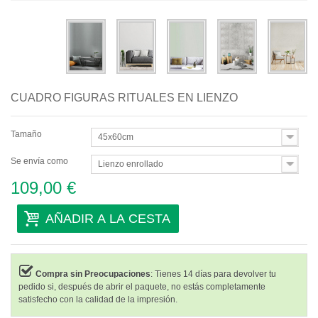
Abstractos
Modernos
Decorativos
CUADRO FIGURAS RITUALES EN LIENZO
Por Habitación
Tamaño
45x60cm
Se envía como
Lienzo enrollado
109,00 €
AÑADIR A LA CESTA
Compra sin Preocupaciones
: Tienes 14 días para devolver tu
pedido si, después de abrir el paquete, no estás completamente
satisfecho con la calidad de la impresión.