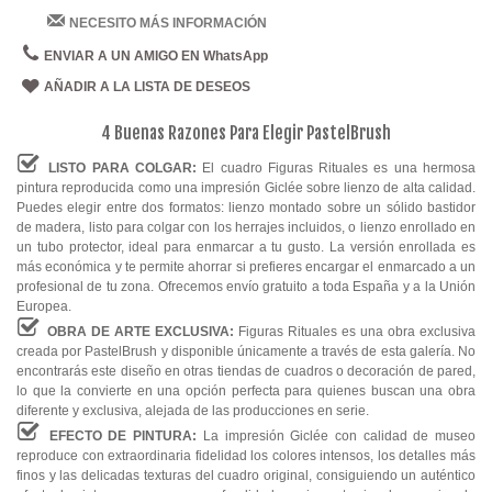
NECESITO MÁS INFORMACIÓN
ENVIAR A UN AMIGO EN WhatsApp
AÑADIR A LA LISTA DE DESEOS
4 Buenas Razones Para Elegir PastelBrush
LISTO PARA COLGAR:
El cuadro Figuras Rituales es una hermosa
pintura reproducida como una impresión Giclée sobre lienzo de alta calidad.
Puedes elegir entre dos formatos: lienzo montado sobre un sólido bastidor
de madera, listo para colgar con los herrajes incluidos, o lienzo enrollado en
un tubo protector, ideal para enmarcar a tu gusto. La versión enrollada es
más económica y te permite ahorrar si prefieres encargar el enmarcado a un
profesional de tu zona. Ofrecemos envío gratuito a toda España y a la Unión
Europea.
OBRA DE ARTE EXCLUSIVA:
Figuras Rituales es una obra exclusiva
creada por PastelBrush y disponible únicamente a través de esta galería. No
encontrarás este diseño en otras tiendas de cuadros o decoración de pared,
lo que la convierte en una opción perfecta para quienes buscan una obra
diferente y exclusiva, alejada de las producciones en serie.
EFECTO DE PINTURA:
La impresión Giclée con calidad de museo
reproduce con extraordinaria fidelidad los colores intensos, los detalles más
finos y las delicadas texturas del cuadro original, consiguiendo un auténtico