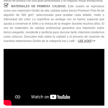
efecto de pintura con una gran profundidad y un impacto visual excepcional.
MATERIALES DE PRIMERA CALIDAD:
Este cuadro se reproduce
como una impresión Giclée de alta calidad sobre lienzo Premium Fine Art de
algodón de 380 g/m², seleccionado para resaltar cada detalle, matiz e
intensidad del color. La superficie se protege con un barniz especial que
ayuda a conservar el brillo y la viveza de la imagen durante muchos años. El
uso de materiales de calidad profesional garantiza una impresión sobre
lienzo elegante, resistente y perfecta para decorar tanto interiores modernos
como clásicos. Descubre más sobre la calidad y el proceso de creación de
nuestras impresiones Giclée de la categoría bar y café -:
LEE AQUÍ
>>