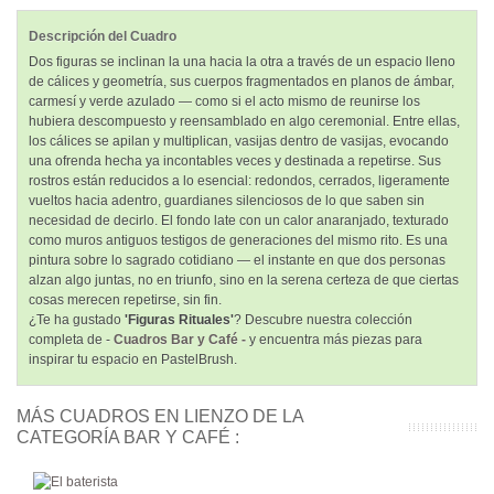
Descripción del Cuadro
Dos figuras se inclinan la una hacia la otra a través de un espacio lleno
de cálices y geometría, sus cuerpos fragmentados en planos de ámbar,
carmesí y verde azulado — como si el acto mismo de reunirse los
hubiera descompuesto y reensamblado en algo ceremonial. Entre ellas,
los cálices se apilan y multiplican, vasijas dentro de vasijas, evocando
una ofrenda hecha ya incontables veces y destinada a repetirse. Sus
rostros están reducidos a lo esencial: redondos, cerrados, ligeramente
vueltos hacia adentro, guardianes silenciosos de lo que saben sin
necesidad de decirlo. El fondo late con un calor anaranjado, texturado
como muros antiguos testigos de generaciones del mismo rito. Es una
pintura sobre lo sagrado cotidiano — el instante en que dos personas
alzan algo juntas, no en triunfo, sino en la serena certeza de que ciertas
cosas merecen repetirse, sin fin.
¿Te ha gustado
'Figuras Rituales'
? Descubre nuestra colección
completa de -
Cuadros Bar y Café -
y encuentra más piezas para
inspirar tu espacio en PastelBrush.
MÁS CUADROS EN LIENZO DE LA
CATEGORÍA BAR Y CAFÉ :