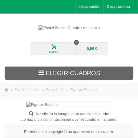
Inicia sesión
Crear cuenta
0
0,00 €
Carrito
ELEGIR CUADROS
>
Por Habitación
>
Bar y Café
>
Figuras Rituales
Novedades
Paisajes
Haz clic en la imagen para ampliar el cuadro
...o haz clic a continuación para ver el cuadro en la pared.
Flores
El símbolo de copyright © no aparecerá en su cuadro.
Retratos