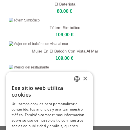
El Baterista
80,00 €
Tótem Simbólico
109,00 €
Mujer En El Balcón Con Vista Al Mar
109,00 €
Interior Del Restaurante
×
80,00 €
Ese sitio web utiliza
ENGLISH
cookies
Escena De Cena Con Gente
ITALIAN
Utilizamos cookies para personalizar el
129,00 €
contenido, los anuncios y analizar nuestro
GERMAN
tráfico. También compartimos información
FRENCH
sobre su uso de nuestro sitio con nuestros
socios de publicidad y análisis, quienes
SPANISH