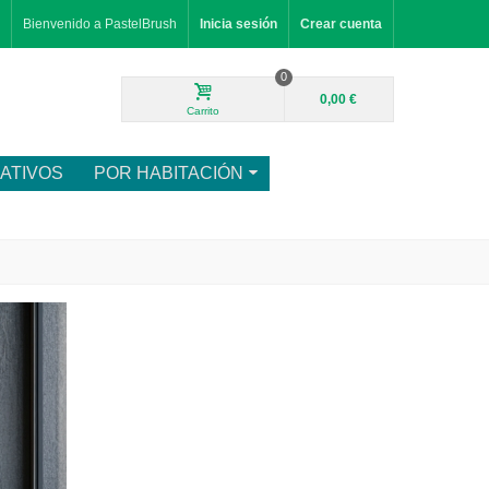
Bienvenido a PastelBrush
Inicia sesión
Crear cuenta
0
0,00 €
Carrito
ATIVOS
POR HABITACIÓN