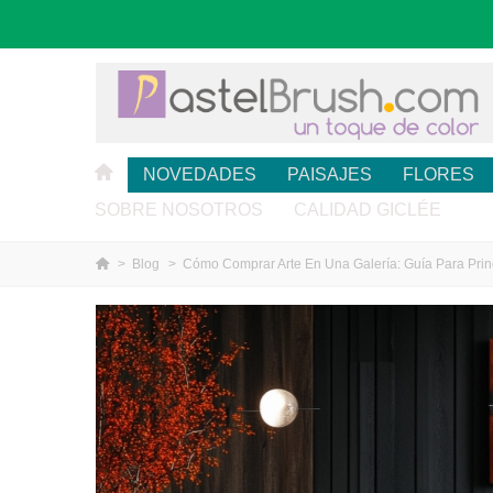
NOVEDADES
PAISAJES
FLORES
SOBRE NOSOTROS
CALIDAD GICLÉE
>
Blog
>
Cómo Comprar Arte En Una Galería: Guía Para Prin