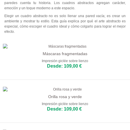
paredes cuenta tu historia. Los cuadros abstractos agregan carácter,
Abstractos
emoción y un toque moderno a este espacio.
Elegir un cuadro abstracto no es solo llenar una pared vacía; es crear un
Modernos
ambiente y mostrar tu estilo. Esta guía explica por qué el arte abstracto es
especial, cómo escoger el cuadro ideal y cómo colgarlo para lograr el mejor
Decorativos
efecto.
Por Habitación
Salón
Máscaras fragmentadas
Impresión giclée sobre lienzo
Dormitorio
Desde: 109,00 €
Recibidor
Oficina
Orilla rosa y verde
Salones de Belleza
Impresión giclée sobre lienzo
Desde: 109,00 €
Habitaciones de Hotel
Bar y Café