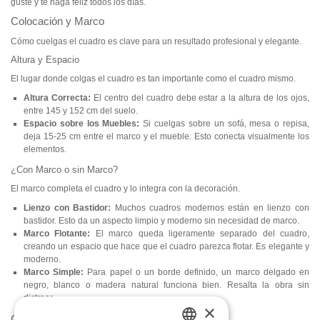
guste y te haga feliz todos los días.
Colocación y Marco
Cómo cuelgas el cuadro es clave para un resultado profesional y elegante.
Altura y Espacio
El lugar donde colgas el cuadro es tan importante como el cuadro mismo.
Altura Correcta:
El centro del cuadro debe estar a la altura de los ojos,
entre 145 y 152 cm del suelo.
Espacio sobre los Muebles:
Si cuelgas sobre un sofá, mesa o repisa,
deja 15-25 cm entre el marco y el mueble. Esto conecta visualmente los
elementos.
¿Con Marco o sin Marco?
El marco completa el cuadro y lo integra con la decoración.
Lienzo con Bastidor:
Muchos cuadros modernos están en lienzo con
bastidor. Esto da un aspecto limpio y moderno sin necesidad de marco.
Marco Flotante:
El marco queda ligeramente separado del cuadro,
creando un espacio que hace que el cuadro parezca flotar. Es elegante y
moderno.
Marco Simple:
Para papel o un borde definido, un marco delgado en
negro, blanco o madera natural funciona bien. Resalta la obra sin
distraer.
×
Crea Tu Propio Espacio con Arte