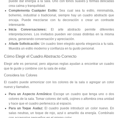
puede dar energía a la sala. Uno con tonos suaves y formas delicadas
crea calma y tranquilidad.
Complementa Cualquier Estilo:
Sea cual sea tu estilo, minimalista,
bohemio, industrial o tradicional, siempre hay un cuadro abstracto que
encaja. Puede mezclarse con tu decoración o crear un contraste
interesante.
Inicia Conversaciones:
El arte abstracto permite diferentes
interpretaciones. Los invitados pueden ver cosas distintas en la misma
pieza, generando conversación y apreciación.
Añade Sofisticación:
Un cuadro bien elegido aporta elegancia a tu sala.
Muestra un estilo moderno y confianza en tu gusto personal.
Cómo Elegir el Cuadro Abstracto Correcto
Elegir arte es personal, pero algunas reglas ayudan a encontrar un cuadro
que te guste y combine con tu sala de estar.
Considera los Colores
El cuadro puede armonizar con los colores de la sala o agregar un color
nuevo y llamativo.
Para un Aspecto Armónico:
Escoge un cuadro que tenga uno o dos
colores de la sala. Tomar colores del sofá, cojines o alfombra crea unidad
y hace que el cuadro pertenezca al espacio.
Para un Toque Audaz:
El cuadro puede introducir un color nuevo. En
salas neutras, un toque de rojo, azul o amarillo da energía. Combínalo
con accesorios pequeños en el mismo color.