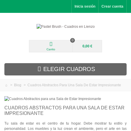
Inicia sesión
Crear cuenta
0
0,00 €
Carrito
ELEGIR CUADROS
>
Blog
>
Cuadros Abstractos Para Una Sala De Estar Impresionante
Novedades
Paisajes
CUADROS ABSTRACTOS PARA UNA SALA DE ESTAR
IMPRESIONANTE
Flores
Tu sala de estar es el centro de tu hogar. Debe mostrar tu estilo y
Retratos
personalidad. Los muebles y la luz crean el ambiente, pero el arte en las