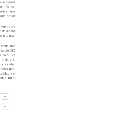
siva creada
ntrarás este
erte en una
jada de las
 reproduce
as delicadas
con una gran
e como una
odón de 380
l color. La
brillo y la
de calidad
erfecta para
alidad y el
CUADROS