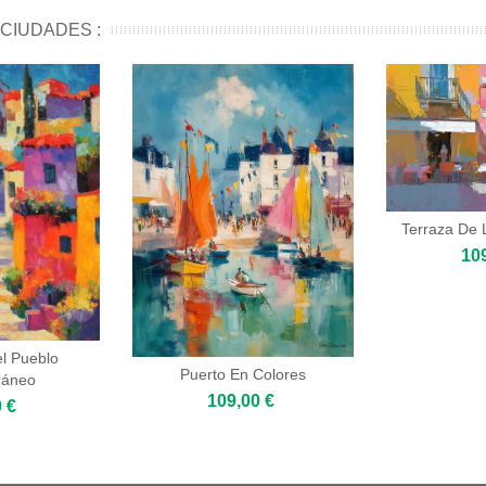
CIUDADES :
Terraza De L
10
el Pueblo
Puerto En Colores
ráneo
109,00 €
 €