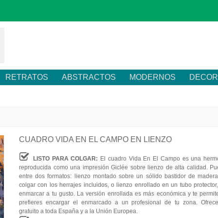
RETRATOS
ABSTRACTOS
MODERNOS
DECOR
CUADRO VIDA EN EL CAMPO EN LIENZO
LISTO PARA COLGAR:
El cuadro Vida En El Campo es una hermo
reproducida como una impresión Giclée sobre lienzo de alta calidad. Pu
entre dos formatos: lienzo montado sobre un sólido bastidor de madera,
colgar con los herrajes incluidos, o lienzo enrollado en un tubo protector
enmarcar a tu gusto. La versión enrollada es más económica y te permite
prefieres encargar el enmarcado a un profesional de tu zona. Ofrec
gratuito a toda España y a la Unión Europea.