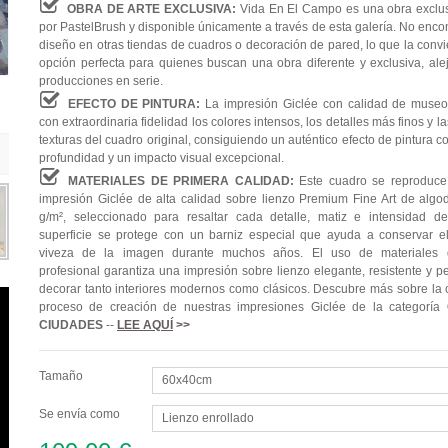
OBRA DE ARTE EXCLUSIVA:
Vida En El Campo es una obra exclu
por PastelBrush y disponible únicamente a través de esta galería. No enco
diseño en otras tiendas de cuadros o decoración de pared, lo que la convi
opción perfecta para quienes buscan una obra diferente y exclusiva, ale
producciones en serie.
EFECTO DE PINTURA:
La impresión Giclée con calidad de museo
con extraordinaria fidelidad los colores intensos, los detalles más finos y l
texturas del cuadro original, consiguiendo un auténtico efecto de pintura 
profundidad y un impacto visual excepcional.
MATERIALES DE PRIMERA CALIDAD:
Este cuadro se reproduc
impresión Giclée de alta calidad sobre lienzo Premium Fine Art de alg
g/m², seleccionado para resaltar cada detalle, matiz e intensidad de
superficie se protege con un barniz especial que ayuda a conservar el 
viveza de la imagen durante muchos años. El uso de materiales 
profesional garantiza una impresión sobre lienzo elegante, resistente y p
decorar tanto interiores modernos como clásicos. Descubre más sobre la c
proceso de creación de nuestras impresiones Giclée de la categoría
CIUDADES
--
LEE AQUÍ
>>
Tamaño
60x40cm
Se envía como
Lienzo enrollado