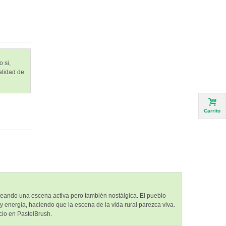
 si,
alidad de
Carrito
 creando una escena activa pero también nostálgica. El pueblo
 y energía, haciendo que la escena de la vida rural parezca viva.
cio en PastelBrush.