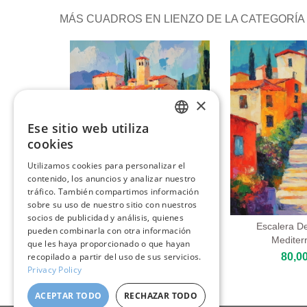
MÁS CUADROS EN LIENZO DE LA CATEGORÍA 
×
Ese sitio web utiliza
ENGLISH
cookies
ITALIAN
Utilizamos cookies para personalizar el
contenido, los anuncios y analizar nuestro
GERMAN
tráfico. También compartimos información
FRENCH
sobre su uso de nuestro sitio con nuestros
socios de publicidad y análisis, quienes
SPANISH
Camino Al Pueblo En La
Escalera D
pueden combinarla con otra información
Colina
Mediter
que les haya proporcionado o que hayan
80,00 €
80,00
recopilado a partir del uso de sus servicios.
Privacy Policy
ACEPTAR TODO
RECHAZAR TODO