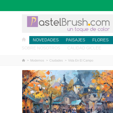
NOVEDADES
PAISAJES
FLORES
SOBRE NOSOTROS
CALIDAD GICLÉE
>
Modernos
>
Ciudades
>
Vida En El Campo