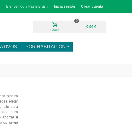
Bienvenido a PastelBrush
Inicia sesión
Crear cuenta
0
0,00 €
Carrito
ATIVOS
POR HABITACIÓN
sa pintura
edes elegir
 listo para
, ideal para
 ahorrar si
emos envío