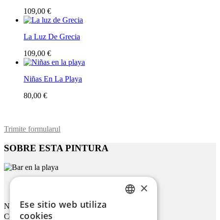
109,00 €
La Luz De Grecia
109,00 €
Niñas En La Playa
80,00 €
Trimite formularul
SOBRE ESTA PINTURA
×
Bar En La Playa
Ese sitio web utiliza
Nombre
ENGLISH
cookies
Correo electrónico