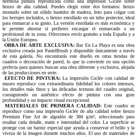
hermosa pintura reproducida como una impresión Giclée sobre
lienzo de alta calidad. Puedes elegir entre dos formatos: lienzo
montado sobre un sólido bastidor de madera, listo para colgar con
los herrajes incluidos, o lienzo enrollado en un tubo protector, ideal
para enmarcar a tu gusto. La versión enrollada es más económica y
te permite ahorrar si prefieres encargar el enmarcado a un
profesional de tu zona. Ofrecemos envío gratuito a toda España y a
la Unión Europea.
OBRA DE ARTE EXCLUSIVA:
Bar En La Playa es una obra
exclusiva creada por PastelBrush y disponible únicamente a través
de esta galería. No encontrarás este diseño en otras tiendas de
cuadros o decoración de pared, lo que la convierte en una opción
perfecta para quienes buscan una obra diferente y exclusiva, alejada
de las producciones en serie.
EFECTO DE PINTURA:
La impresión Giclée con calidad de
museo reproduce con extraordinaria fidelidad los colores intensos,
los detalles más finos y las delicadas texturas del cuadro original,
consiguiendo un auténtico efecto de pintura con una gran
profundidad y un impacto visual excepcional.
MATERIALES DE PRIMERA CALIDAD:
Este cuadro se
reproduce como una impresión Giclée de alta calidad sobre lienzo
Premium Fine Art de algodón de 380 g/m², seleccionado para
resaltar cada detalle, matiz e intensidad del color. La superficie se
protege con un barniz especial que ayuda a conservar el brillo y la
viveza de la imagen durante muchos años. El uso de materiales de