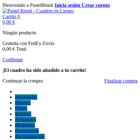
Bienvenido a PastelBrush
Inicia sesión
Crear cuenta
Carrito
0
0,00 €
Ningún producto
Gratuita con FedEx
Envio
0,00 €
Total
Confirmar
¡El cuadro ha sido añadido a tu carrito!
Continuar la compra
Finalizar compra
Novedades
Paisajes
Flores
Retratos
Abstractos
Modernos
Decorativos
Por Habitación