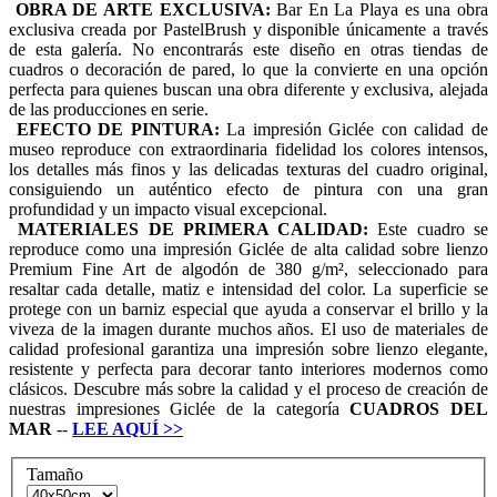
OBRA DE ARTE EXCLUSIVA:
Bar En La Playa es una obra
exclusiva creada por PastelBrush y disponible únicamente a través
de esta galería. No encontrarás este diseño en otras tiendas de
cuadros o decoración de pared, lo que la convierte en una opción
perfecta para quienes buscan una obra diferente y exclusiva, alejada
de las producciones en serie.
EFECTO DE PINTURA:
La impresión Giclée con calidad de
museo reproduce con extraordinaria fidelidad los colores intensos,
los detalles más finos y las delicadas texturas del cuadro original,
consiguiendo un auténtico efecto de pintura con una gran
profundidad y un impacto visual excepcional.
MATERIALES DE PRIMERA CALIDAD:
Este cuadro se
reproduce como una impresión Giclée de alta calidad sobre lienzo
Premium Fine Art de algodón de 380 g/m², seleccionado para
resaltar cada detalle, matiz e intensidad del color. La superficie se
protege con un barniz especial que ayuda a conservar el brillo y la
viveza de la imagen durante muchos años. El uso de materiales de
calidad profesional garantiza una impresión sobre lienzo elegante,
resistente y perfecta para decorar tanto interiores modernos como
clásicos. Descubre más sobre la calidad y el proceso de creación de
nuestras impresiones Giclée de la categoría
CUADROS
DEL
MAR
--
LEE AQUÍ
>>
Tamaño