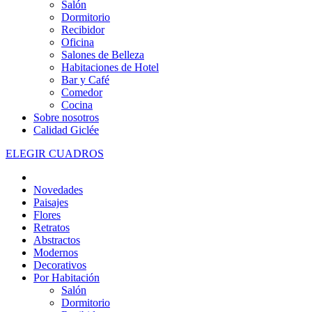
Salón
Dormitorio
Recibidor
Oficina
Salones de Belleza
Habitaciones de Hotel
Bar y Café
Comedor
Cocina
Sobre nosotros
Calidad Giclée
ELEGIR CUADROS
Novedades
Paisajes
Flores
Retratos
Abstractos
Modernos
Decorativos
Por Habitación
Salón
Dormitorio