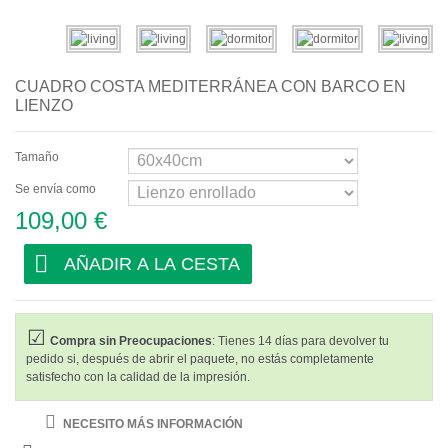
Abstractos
Modernos
CUADRO COSTA MEDITERRÁNEA CON BARCO EN
Decorativos
LIENZO
Por Habitación
Tamaño
Salón
Se envía como
109,00 €
Dormitorio
Recibidor
AÑADIR A LA CESTA
Oficina
Salones de Belleza
Compra sin Preocupaciones
: Tienes 14 días para devolver tu
pedido si, después de abrir el paquete, no estás completamente
Habitaciones de Hotel
satisfecho con la calidad de la impresión.
Bar y Café
NECESITO MÁS INFORMACIÓN