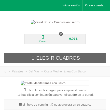
Inicia sesión
Crear cuenta
0
0,00 €
Carrito
ELEGIR CUADROS
>
Paisajes
>
Del Mar
>
Costa Mediterránea Con Barco
Novedades
Paisajes
Haz clic en la imagen para ampliar el cuadro
...o haz clic a continuación para ver el cuadro en la pared.
Flores
El símbolo de copyright © no aparecerá en su cuadro.
Retratos