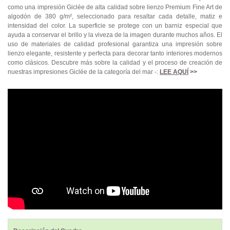
como una impresión Giclée de alta calidad sobre lienzo Premium Fine Art de
algodón de 380 g/m², seleccionado para resaltar cada detalle, matiz e
intensidad del color. La superficie se protege con un barniz especial que
ayuda a conservar el brillo y la viveza de la imagen durante muchos años. El
uso de materiales de calidad profesional garantiza una impresión sobre
lienzo elegante, resistente y perfecta para decorar tanto interiores modernos
como clásicos. Descubre más sobre la calidad y el proceso de creación de
nuestras impresiones Giclée de la categoría del mar -:
LEE AQUÍ
>>