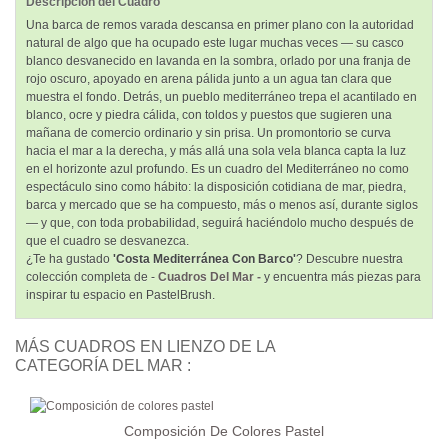
Descripción del Cuadro
Una barca de remos varada descansa en primer plano con la autoridad
natural de algo que ha ocupado este lugar muchas veces — su casco
blanco desvanecido en lavanda en la sombra, orlado por una franja de
rojo oscuro, apoyado en arena pálida junto a un agua tan clara que
muestra el fondo. Detrás, un pueblo mediterráneo trepa el acantilado en
blanco, ocre y piedra cálida, con toldos y puestos que sugieren una
mañana de comercio ordinario y sin prisa. Un promontorio se curva
hacia el mar a la derecha, y más allá una sola vela blanca capta la luz
en el horizonte azul profundo. Es un cuadro del Mediterráneo no como
espectáculo sino como hábito: la disposición cotidiana de mar, piedra,
barca y mercado que se ha compuesto, más o menos así, durante siglos
— y que, con toda probabilidad, seguirá haciéndolo mucho después de
que el cuadro se desvanezca.
¿Te ha gustado
'Costa Mediterránea Con Barco'
? Descubre nuestra
colección completa de -
Cuadros Del Mar -
y encuentra más piezas para
inspirar tu espacio en PastelBrush.
MÁS CUADROS EN LIENZO DE LA
CATEGORÍA DEL MAR :
Composición De Colores Pastel