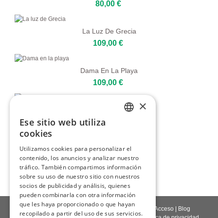
80,00 €
La Luz De Grecia
109,00 €
Dama En La Playa
109,00 €
×
Niña Y El Mar
Ese sitio web utiliza
109,00 €
ENGLISH
cookies
ITALIAN
Utilizamos cookies para personalizar el
Atardecer Pastel Sobre El Mar
contenido, los anuncios y analizar nuestro
GERMAN
109,00 €
tráfico. También compartimos información
FRENCH
sobre su uso de nuestro sitio con nuestros
socios de publicidad y análisis, quienes
SPANISH
pueden combinarla con otra información
que les haya proporcionado o que hayan
Contáctenos
|
Quienes somos
|
Calidad giclée
|
Acceso
|
Blog
recopilado a partir del uso de sus servicios.
Política de entrega
|
Política de devoluciones
|
Política de privacidad