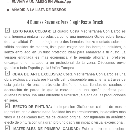
Comedor
ENVIAR A UN AMIGO EN WhatsApp
AÑADIR A LA LISTA DE DESEOS
Cocina
4 Buenas Razones Para Elegir PastelBrush
LISTO PARA COLGAR:
El cuadro Costa Mediterránea Con Barco es
una hermosa pintura reproducida como una impresión Giclée sobre lienzo
de alta calidad. Puedes elegir entre dos formatos: lienzo montado sobre un
sólido bastidor de madera, listo para colgar con los herrajes incluidos, o
lienzo enrollado en un tubo protector, ideal para enmarcar a tu gusto. La
versión enrollada es más económica y te permite ahorrar si prefieres
encargar el enmarcado a un profesional de tu zona. Ofrecemos envío
gratuito a toda España y a la Unión Europea.
OBRA DE ARTE EXCLUSIVA:
Costa Mediterránea Con Barco es una
obra exclusiva creada por PastelBrush y disponible únicamente a través de
esta galería. No encontrarás este diseño en otras tiendas de cuadros o
decoración de pared, lo que la convierte en una opción perfecta para
quienes buscan una obra diferente y exclusiva, alejada de las producciones
en serie.
EFECTO DE PINTURA:
La impresión Giclée con calidad de museo
reproduce con extraordinaria fidelidad los colores intensos, los detalles más
finos y las delicadas texturas del cuadro original, consiguiendo un auténtico
efecto de pintura con una gran profundidad y un impacto visual excepcional.
MATERIALES DE PRIMERA CALIDAD:
Este cuadro se reproduce