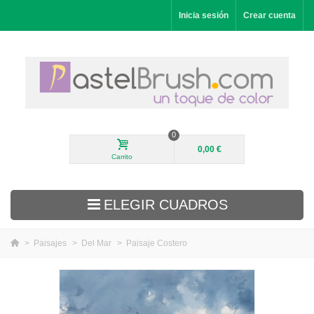
Inicia sesión
Crear cuenta
0
0,00 €
Carrito
ELEGIR CUADROS
>
Paisajes
>
Del Mar
>
Paisaje Costero
Novedades
Paisajes