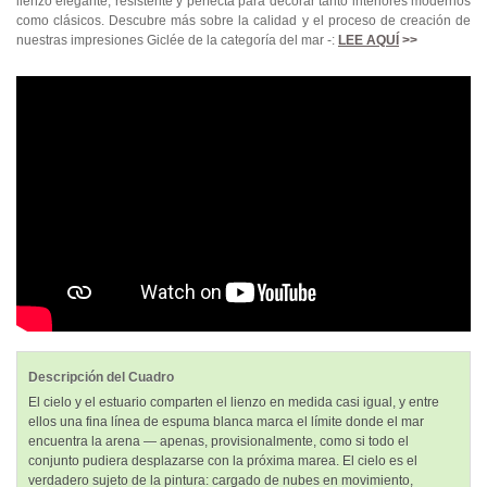
lienzo elegante, resistente y perfecta para decorar tanto interiores modernos
como clásicos. Descubre más sobre la calidad y el proceso de creación de
nuestras impresiones Giclée de la categoría del mar -:
LEE AQUÍ
>>
Descripción del Cuadro
El cielo y el estuario comparten el lienzo en medida casi igual, y entre
ellos una fina línea de espuma blanca marca el límite donde el mar
encuentra la arena — apenas, provisionalmente, como si todo el
conjunto pudiera desplazarse con la próxima marea. El cielo es el
verdadero sujeto de la pintura: cargado de nubes en movimiento,