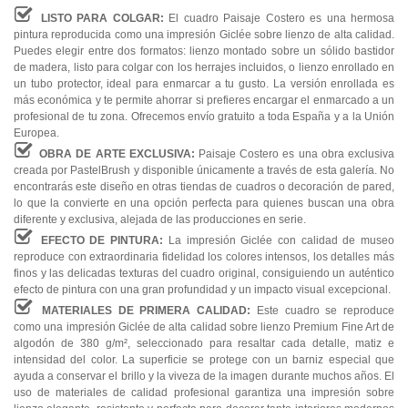
LISTO PARA COLGAR:
El cuadro Paisaje Costero es una hermosa
pintura reproducida como una impresión Giclée sobre lienzo de alta calidad.
Puedes elegir entre dos formatos: lienzo montado sobre un sólido bastidor
de madera, listo para colgar con los herrajes incluidos, o lienzo enrollado en
un tubo protector, ideal para enmarcar a tu gusto. La versión enrollada es
más económica y te permite ahorrar si prefieres encargar el enmarcado a un
profesional de tu zona. Ofrecemos envío gratuito a toda España y a la Unión
Europea.
OBRA DE ARTE EXCLUSIVA:
Paisaje Costero es una obra exclusiva
creada por PastelBrush y disponible únicamente a través de esta galería. No
encontrarás este diseño en otras tiendas de cuadros o decoración de pared,
lo que la convierte en una opción perfecta para quienes buscan una obra
diferente y exclusiva, alejada de las producciones en serie.
EFECTO DE PINTURA:
La impresión Giclée con calidad de museo
reproduce con extraordinaria fidelidad los colores intensos, los detalles más
finos y las delicadas texturas del cuadro original, consiguiendo un auténtico
efecto de pintura con una gran profundidad y un impacto visual excepcional.
MATERIALES DE PRIMERA CALIDAD:
Este cuadro se reproduce
como una impresión Giclée de alta calidad sobre lienzo Premium Fine Art de
algodón de 380 g/m², seleccionado para resaltar cada detalle, matiz e
intensidad del color. La superficie se protege con un barniz especial que
ayuda a conservar el brillo y la viveza de la imagen durante muchos años. El
uso de materiales de calidad profesional garantiza una impresión sobre