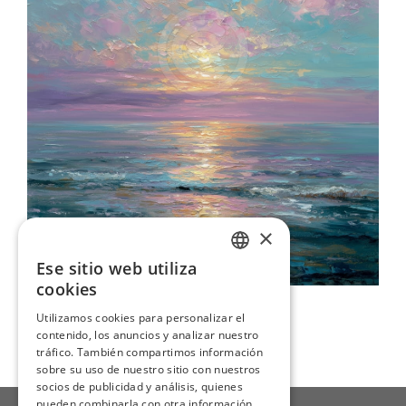
×
Ese sitio web utiliza
ENGLISH
cookies
Atardecer Pastel Sobre El Mar
ITALIAN
Utilizamos cookies para personalizar el
109,00 €
contenido, los anuncios y analizar nuestro
GERMAN
tráfico. También compartimos información
FRENCH
sobre su uso de nuestro sitio con nuestros
socios de publicidad y análisis, quienes
SPANISH
pueden combinarla con otra información